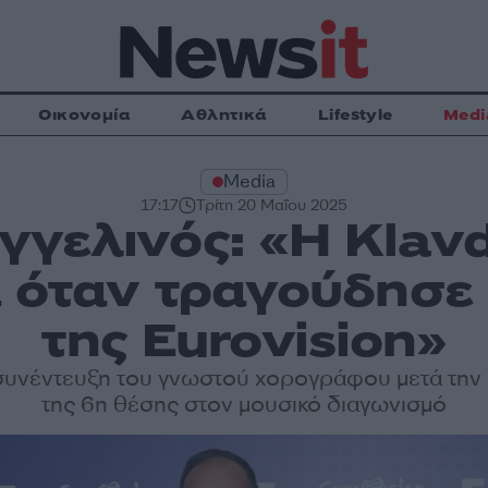
Οικονομία
Αθλητικά
Lifestyle
Medi
Media
17:17
Τρίτη 20 Μαΐου 2025
γελινός: «Η Klavd
α όταν τραγούδησε 
της Eurovision»
συνέντευξη του γνωστού χορογράφου μετά την 
της 6η θέσης στον μουσικό διαγωνισμό