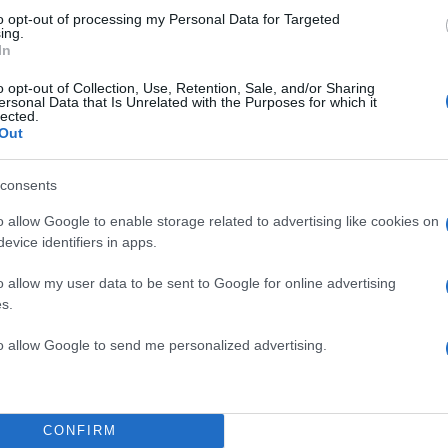
to opt-out of processing my Personal Data for Targeted
ing.
In
λινός: «Η αγάπη του κόσμου και η
o opt-out of Collection, Use, Retention, Sale, and/or Sharing
ersonal Data that Is Unrelated with the Purposes for which it
άδας με ξεκούραζε»
lected.
Out
θηκε στο γεγονός ότι φέτος την Ελλάδα εκπροσώ
consents
ία καλλιτέχνης που ψηφίστηκε μεταξύ άλλων σε εθνι
o allow Google to enable storage related to advertising like cookies on
ν κάποια απευθείας ανάθεση όπως έχουμε δει να συμβ
evice identifiers in apps.
όνια.
o allow my user data to be sent to Google for online advertising
s.
ΔΙΑΦΗΜΙΣΗ
to allow Google to send me personalized advertising.
CONFIRM