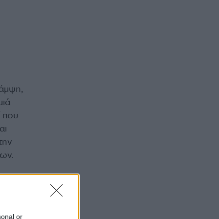
λάμψη,
μιά
ί που
αι
την
λων.
 Η
, αλλά
sonal or