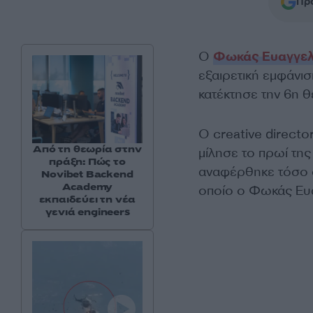
Προ
Ο
Φωκάς Ευαγγελ
εξαιρετική εμφάνι
κατέκτησε την 6η 
Ο creative direct
Από τη θεωρία στην
μίλησε το πρωί της
πράξη: Πώς το
αναφέρθηκε τόσο σ
Novibet Backend
Academy
οποίο ο Φωκάς Ευα
εκπαιδεύει τη νέα
γενιά engineers