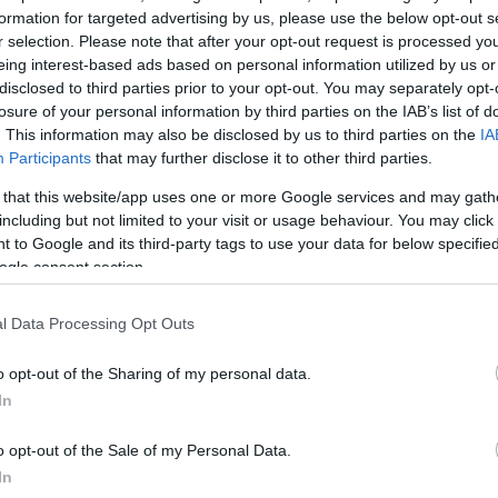
μική που έχει – σαν όρεξη, σαν φωνή και σαν διάθεσ
formation for targeted advertising by us, please use the below opt-out s
ι, όρεξη για τη διαδικασία. Χάρηκε όλη τη διαδικασία
r selection. Please note that after your opt-out request is processed y
ι να είναι στεναχωρημένη. Ήταν πάντα με το χαμόγε
eing interest-based ads based on personal information utilized by us or
disclosed to third parties prior to your opt-out. You may separately opt-
 Ευαγγελινός.
losure of your personal information by third parties on the IAB’s list of
. This information may also be disclosed by us to third parties on the
IA
Participants
that may further disclose it to other third parties.
 that this website/app uses one or more Google services and may gath
including but not limited to your visit or usage behaviour. You may click 
 to Google and its third-party tags to use your data for below specifi
ogle consent section.
l Data Processing Opt Outs
o opt-out of the Sharing of my personal data.
In
o opt-out of the Sale of my Personal Data.
In