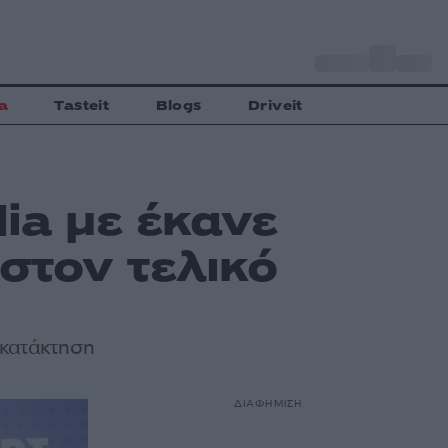
o
Αθήνα
28
C
a
Tasteit
Blogs
Driveit
ia με έκανε
στον τελικό
κατάκτηση
ΔΙΑΦΗΜΙΣΗ