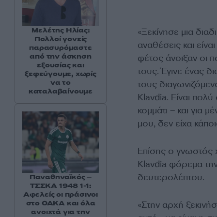
Μελέτης Ηλίας:
«Ξεκίνησε μια διαδ
Πολλοί γονείς
αναθέσεις και είνα
παρασυρόμαστε
από την άσκηση
φέτος άνοιξαν οι 
εξουσίας και
τους. Έγινε ένας δ
ξεφεύγουμε, χωρίς
να το
τους διαγωνιζόμενο
καταλαβαίνουμε
Klavdia. Είναι πολ
κομμάτι – και για μ
μου, δεν είχα κάπ
Επίσης ο γνωστός 
Klavdia φόρεμα τη
δευτερολέπτου.
Παναθηναϊκός –
ΤΣΣΚΑ 1948 1-1:
Αφελείς οι πράσινοι
στο ΟΑΚΑ και όλα
«Στην αρχή ξεκινήσ
ανοιχτά για την