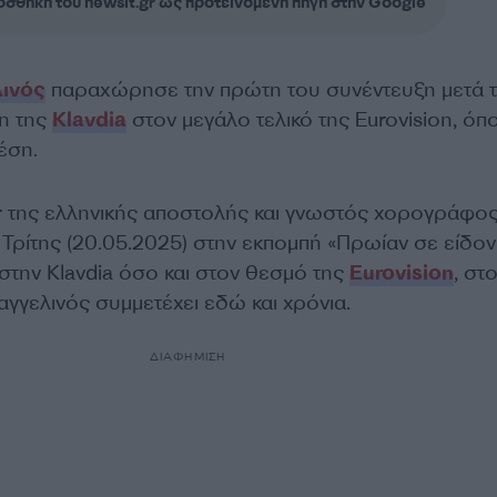
σθήκη του newsit.gr ως προτεινόμενη πηγή στην Google
ινός
παραχώρησε την πρώτη του συνέντευξη μετά 
ση της
Klavdia
στον μεγάλο τελικό της Eurovision, όπ
θέση.
or της ελληνικής αποστολής και γνωστός χορογράφο
 Τρίτης (20.05.2025) στην εκπομπή «Πρωίαν σε είδον
την Klavdia όσο και στον θεσμό της
Eurovision
, στ
γγελινός συμμετέχει εδώ και χρόνια.
ΔΙΑΦΗΜΙΣΗ