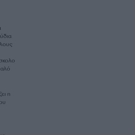
ά
ούδια
όλους
ύσκολο
υαλό
ει η
του
ι