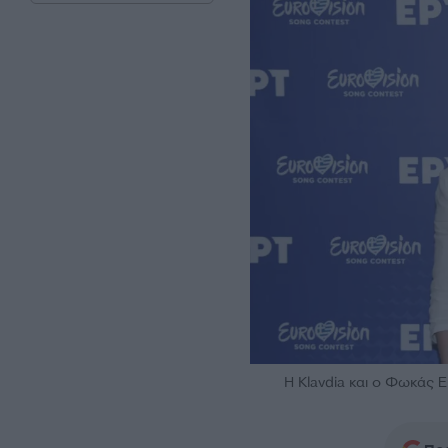
H Klavdia και ο Φωκά