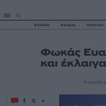
Μετάβαση
σε
περιεχόμενο
Ελλάδα
Κόσμος
Πολιτική
Φωκάς Ευαγ
και έκλαιγ
Η πρώτη 