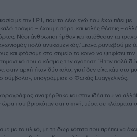
ικασία με την ΕΡΤ, που το λέω εγώ που έχω πάει με
ι καλό πράγμα – έχουμε πάρει και καλές θέσεις – αλλ
πόρτες. Νέοι άνθρωποι ήρθαν και κατέθεσαν τα τραγ
ιαγωνισμός πολύ αντικειμενικός. Έκανα ραντεβού με 
υς και φτάσαμε στο σημείο το κοινό να ψηφίσει την
ύ σημαντικό που ο κόσμος την αγάπησε. Ήταν πολύ δ
ένα στην αρχή ήταν δύσκολο, γιατί δεν είχα κάτι στο μ
οιο σύμβολο», υπογράμμισε ο Φωκάς Ευαγγελινός.
χορογράφος αναφέρθηκε και στην ιδέα του να αλλάξ
ν ώρα που βρισκόταν στη σκηνή, μέσα σε κλάσματα 
αμε με το υλικό, με τη δωρικότητα που πρέπει να έχε