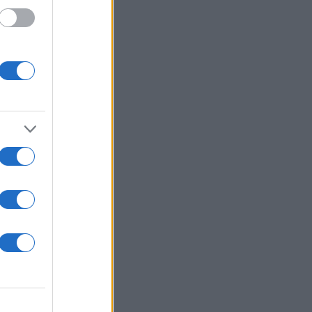
πησε
κό
αίνει