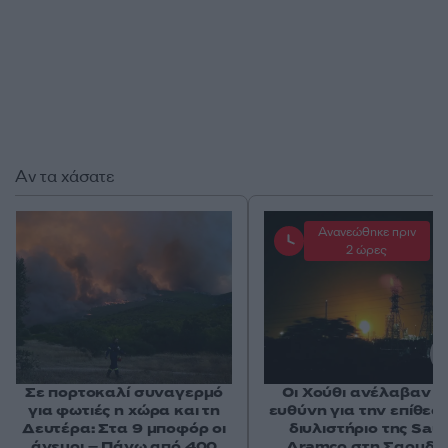
Αν τα χάσατε
Ανανεώθηκε πριν
2 ώρες
Σε πορτοκαλί συναγερμό
Οι Χούθι ανέλαβαν τ
για φωτιές η χώρα και τη
ευθύνη για την επίθεσ
Δευτέρα: Στα 9 μποφόρ οι
διυλιστήριο της Saud
άνεμοι – Πάνω από 400
Aramco στη Σαουδι