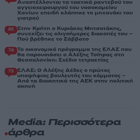
Aναστέλλονται τα τακτικά ραντεβού του
αγγειοχειρουργού του νοσοκομείου
Χανίων επειδή κλάπηκε το μηχανάκι του
γιατρού
Στην Κρήτη ο Κυριάκος Μητσοτάκης,
85
συνεχίζει τις ολιγοήμερες διακοπές του –
Πού βρέθηκε το Σάββατο
Το οικονομικό πρόγραμμα της ΕΛΑΣ που
79
θα παρουσιάσει ο Αλέξης Τσίπρας στη
Θεσσαλονίκη: Σχέδιο τετραετίας
ΕΛΑΣ: Ο Αλέξης Δέδες ο πρώτος
73
υποψήφιος βουλευτής του κόμματος –
Από τα διοικητικά της ΑΕΚ στην πολιτική
σκηνή
Media: Περισσότερα
άρθρα