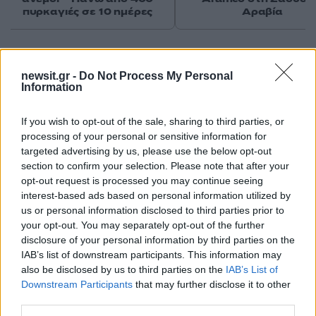
πυρκαγιές σε 10 ημέρες
Αραβία
Σχόλια
newsit.gr -
Do Not Process My Personal
Information
If you wish to opt-out of the sale, sharing to third parties, or
processing of your personal or sensitive information for
Σχολίασε εδώ
targeted advertising by us, please use the below opt-out
section to confirm your selection. Please note that after your
opt-out request is processed you may continue seeing
50 /50
interest-based ads based on personal information utilized by
us or personal information disclosed to third parties prior to
your opt-out. You may separately opt-out of the further
disclosure of your personal information by third parties on the
IAB’s list of downstream participants. This information may
2000 /2000
also be disclosed by us to third parties on the
IAB’s List of
Downstream Participants
that may further disclose it to other
Υποβολή σχολίου
third parties.