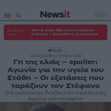
Μετάβαση
σε
o
32
περιεχόμενο
Φωτιά στον Έβρο στην περιοχή
Συμβαίνει
Σπήλαιο – Σηκώθηκε ελικόπτερο
τώρα:
Media
14:33
Σάββατο 9 Μαΐου 2026
Γη της ελιάς – spoiler:
Αγωνία για την υγεία του
Στάθη – Οι εξετάσεις που
ταράζουν τον Στέφανο
Ο Κωνσταντίνος διεκδικεί την επιμέλεια της
Αιμιλίας από την Ισμήνη