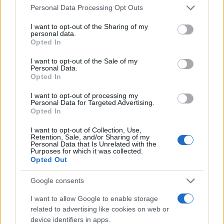
Please note that this website/app uses one or more Google
Όροι Χρήσης
. Το site προστατεύεται από reCAPTCHA, ισχύουν
Personal Data Processing Opt Outs
Πολιτική Απορρήτου
&
Όροι Χρήσης
της Google.
services and may gather and store information including but
not limited to your visit or usage behaviour. You may click to
I want to opt-out of the Sharing of my
Media
personal data.
grant or deny consent to Google and its third-party tags to
Opted In
MEGA
ΓΗ ΤΗΣ ΕΛΙΑΣ
use your data for below specified purposes in below Google
consent section.
I want to opt-out of the Sale of my
Share:
Personal Data.
Opted In
Ακολουθήστε το Νewsit.gr στο
Google News
και
I want to opt-out of processing my
ενημερωθείτε πρώτοι για όλη την ειδησεογραφία και τα
Personal Data for Targeted Advertising.
τελευταία νέα
της ημέρας
Opted In
I want to opt-out of Collection, Use,
Retention, Sale, and/or Sharing of my
Personal Data that Is Unrelated with the
Purposes for which it was collected.
Opted Out
Πιο δημοφιλή
Google consents
1
Κωνσταντίνος Αργυρός και Αλεξάνδρα
I want to allow Google to enable storage
Νίκα κάνουν διακοπές με πολυτελές γιοτ
related to advertising like cookies on web or
με τα δύο παιδιά τους
device identifiers in apps.