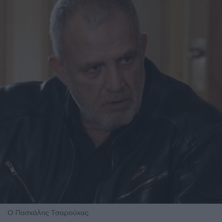
Ο Πασχάλης Τσαρούχας