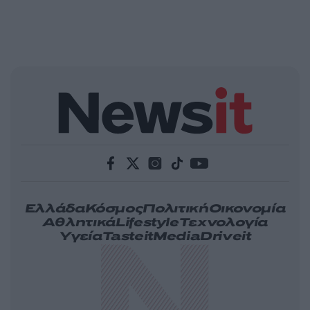
Ελλάδα
Κόσμος
Πολιτική
Οικονομία
Αθλητικά
Lifestyle
Τεχνολογία
Υγεία
Tasteit
Media
Driveit