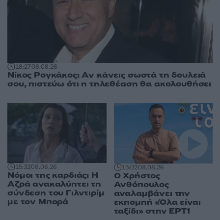
18:27
08.08.26
Νίκος Ρογκάκος: Αν κάνεις σωστά τη δουλειά
σου, πιστεύω ότι η τηλεθέαση θα ακολουθήσει
15:32
08.08.26
15:02
08.08.26
Νόμοι της καρδιάς: Η
Ο Χρήστος
Αζρά ανακαλύπτει τη
Ανθόπουλος
σύνδεση του Γιλντιρίμ
αναλαμβάνει την
με τον Μπορά
εκπομπή «Όλα είναι
ταξίδι» στην ΕΡΤ1