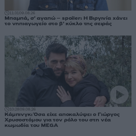
11:31
09.08.26
Μπαμπά, σ’ αγαπώ – spoiler: Η Βιργινία χάνει
το νηπιαγωγείο στο β’ κύκλο της σειράς
10:28
09.08.26
Κάμπινγκ: Όσα είχε αποκαλύψει ο Γιώργος
Χρυσοστόμου για τον ρόλο του στη νέα
κωμωδία του MEGA