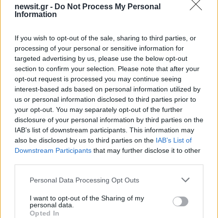
newsit.gr -
Do Not Process My Personal
50 /50
Information
If you wish to opt-out of the sale, sharing to third parties, or
processing of your personal or sensitive information for
targeted advertising by us, please use the below opt-out
2000 /2000
section to confirm your selection. Please note that after your
opt-out request is processed you may continue seeing
Υποβολή σχολίου
interest-based ads based on personal information utilized by
us or personal information disclosed to third parties prior to
Όροι Χρήσης
. Το site προστατεύεται από reCAPTCHA, ισχύουν
your opt-out. You may separately opt-out of the further
Πολιτική Απορρήτου
&
Όροι Χρήσης
της Google.
disclosure of your personal information by third parties on the
Media
IAB’s list of downstream participants. This information may
also be disclosed by us to third parties on the
IAB’s List of
ΓΙΑΝΝΗΣ ΤΣΙΜΙΤΣΕΛΗΣ
Downstream Participants
that may further disclose it to other
Share:
third parties.
Please note that this website/app uses one or more Google
Personal Data Processing Opt Outs
Ακολουθήστε το Νewsit.gr στο
Google News
και
services and may gather and store information including but
ενημερωθείτε πρώτοι για όλη την ειδησεογραφία και τα
not limited to your visit or usage behaviour. You may click to
I want to opt-out of the Sharing of my
τελευταία νέα
της ημέρας
personal data.
grant or deny consent to Google and its third-party tags to
Opted In