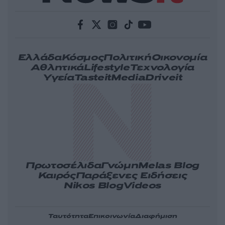
Ελλάδα
Κόσμος
Πολιτική
Οικονομία
Αθλητικά
Lifestyle
Τεχνολογία
Υγεία
Tasteit
Media
Driveit
Πρωτοσέλιδα
Γνώμη
Melas Blog
Καιρός
Παράξενες Ειδήσεις
Nikos Blog
Videos
Ταυτότητα
Επικοινωνία
Διαφήμιση