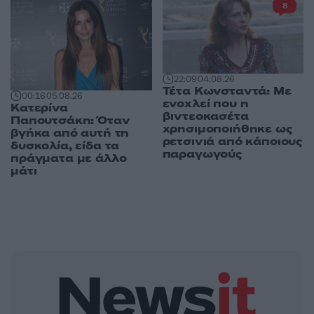
8
22:09
04.08.26
Τέτα Κωνσταντά: Με
00:16
05.08.26
ενοχλεί που η
Κατερίνα
βιντεοκασέτα
Παπουτσάκη: Όταν
χρησιμοποιήθηκε ως
βγήκα από αυτή τη
ρετσινιά από κάποιους
δυσκολία, είδα τα
παραγωγούς
πράγματα με άλλο
μάτι