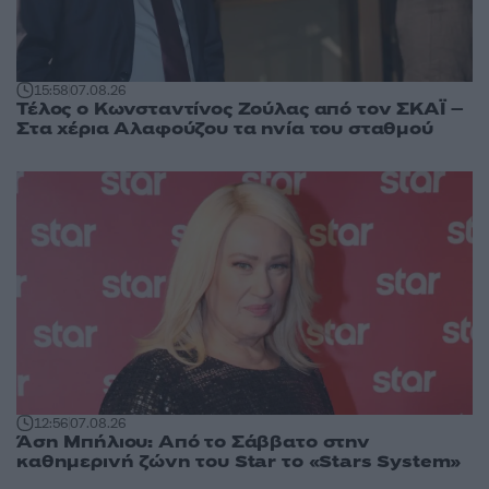
15:58
07.08.26
Τέλος ο Κωνσταντίνος Ζούλας από τον ΣΚΑΪ –
Στα χέρια Αλαφούζου τα ηνία του σταθμού
12:56
07.08.26
Άση Μπήλιου: Από το Σάββατο στην
καθημερινή ζώνη του Star το «Stars System»