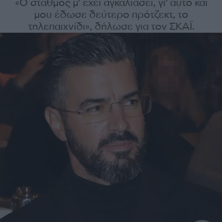
«Ο σταθμός μ' έχει αγκαλιάσει, γι' αυτό και
μου έδωσε δεύτερο πρότζεκτ, το
τηλεπαιχνίδι», δήλωσε για τον ΣΚΑΪ.