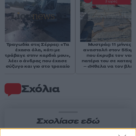
3 ώρες
Τραγωδία στις Σέρρες: «Τα
Μυστράς: 11 μήνες μ
έχασα όλα, κάτι με
αναστολή στον 55χρ
τράβαγε στην καρδιά μου»,
που έκρυβε τον νεκ
λέει ο άνδρας που έχασε
πατέρα του σε καταψ
σύζυγο και γιο στο τροχαίο
– «Ήθελα να τον βλέ
Σχόλια
Σχολίασε εδώ