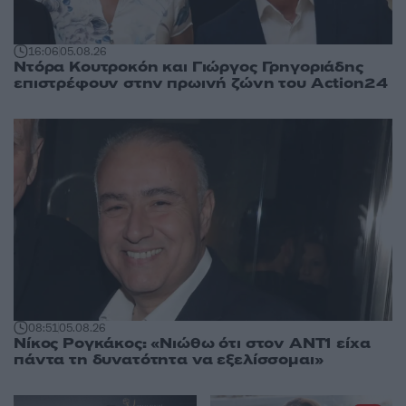
16:06
05.08.26
Ντόρα Κουτροκόη και Γιώργος Γρηγοριάδης
επιστρέφουν στην πρωινή ζώνη του Action24
08:51
05.08.26
Νίκος Ρογκάκος: «Νιώθω ότι στον ΑΝΤ1 είχα
πάντα τη δυνατότητα να εξελίσσομαι»