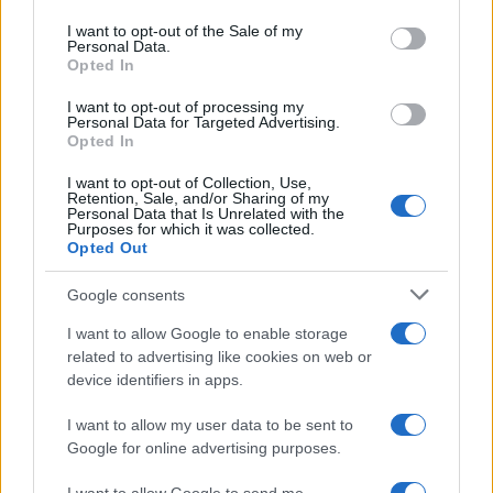
use your data for below specified purposes in below Google
consent section.
I want to opt-out of the Sale of my
Personal Data.
Opted In
Πιο δημοφιλή
I want to opt-out of processing my
Personal Data for Targeted Advertising.
Opted In
1
Η Ελένη Φωτοπούλου ευχήθηκε για τη
γιορτή του Άκη Παυλόπουλου: «Δεκαπέντε
I want to opt-out of Collection, Use,
χρόνια μου διδάσκει υπομονή και αγάπη»
Retention, Sale, and/or Sharing of my
Personal Data that Is Unrelated with the
2
Αριστοτέλης Δαμίγος: Στο Αποτεφρωτήριο
Purposes for which it was collected.
Ριτσώνας το «ύστατο χαίρε» στον Έλληνα
Opted Out
σύνδεσμο του ελικοπτέρου που έπεσε στην
Ψάθα
Google consents
3
«Αφιέρωσε τη ζωή της στο να βοηθά
I want to allow Google to enable storage
ανθρώπους που είχαν ανάγκη» - Η πρώτη
δήλωση της οικογένειας της 38χρονης
related to advertising like cookies on web or
Λίζα που βρέθηκε νεκρή στην Κυψέλη
device identifiers in apps.
4
Η Αγγελική Ηλιάδη περιγράφει το θαύμα
I want to allow my user data to be sent to
που έζησε και πώς είδε τον Χριστό μπροστά
Google for online advertising purposes.
της: «Ήταν ό,τι πιο όμορφο έχω δει στη ζωή
μου»