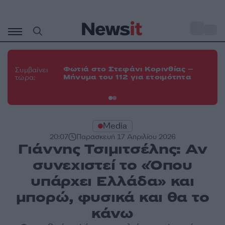
Μετάβαση
σε
o
35
περιεχόμενο
Φω
Φωτιά στο Στεφάνι Κορινθίας –
Θε
Συμβαίνει
Μήνυμα του 112 για ετοιμότητα
εν
τώρα:
οχ
Media
20:07
Παρασκευή 17 Απριλίου 2026
Γιάννης Τσιμιτσέλης: Αν
συνεχιστεί το «Όπου
υπάρχει Ελλάδα» και
μπορώ, φυσικά και θα το
κάνω