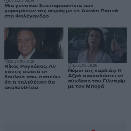
09:31
09.08.26
Μια γυναίκα: Στα παρασκήνια των
γυρισμάτων της σειράς με τη Δανάη Παππά
στη Φολέγανδρο
18:27
08.08.26
Νίκος Ρογκάκος: Αν
15:32
08.08.26
Νόμοι της καρδιάς: Η
κάνεις σωστά τη
Αζρά ανακαλύπτει τη
δουλειά σου, πιστεύω
σύνδεση του Γιλντιρίμ
ότι η τηλεθέαση θα
με τον Μπορά
ακολουθήσει