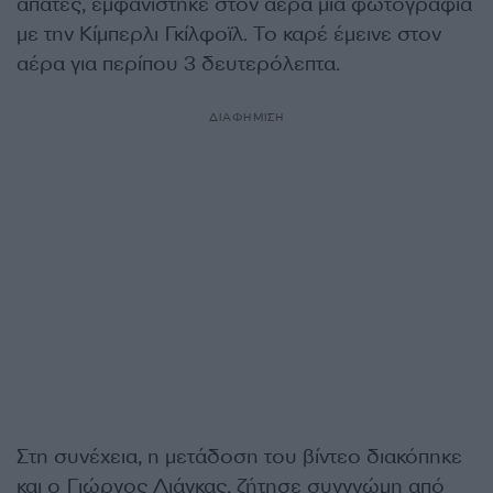
απάτες, εμφανίστηκε στον αέρα μια φωτογραφία
με την Κίμπερλι Γκίλφοϊλ. Το καρέ έμεινε στον
αέρα για περίπου 3 δευτερόλεπτα.
ΔΙΑΦΗΜΙΣΗ
Στη συνέχεια, η μετάδοση του βίντεο διακόπηκε
και ο Γιώργος Λιάγκας, ζήτησε συγγνώμη από