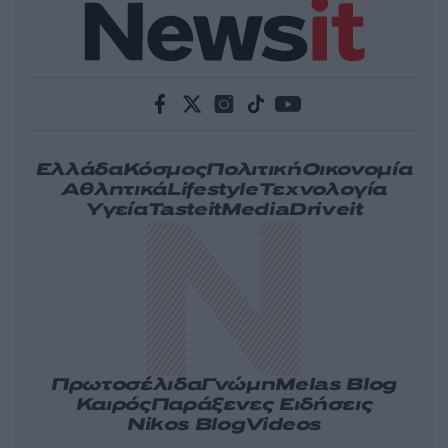
Ελλάδα
Κόσμος
Πολιτική
Οικονομία
Αθλητικά
Lifestyle
Τεχνολογία
Υγεία
Tasteit
Media
Driveit
Πρωτοσέλιδα
Γνώμη
Melas Blog
Καιρός
Παράξενες Ειδήσεις
Nikos Blog
Videos