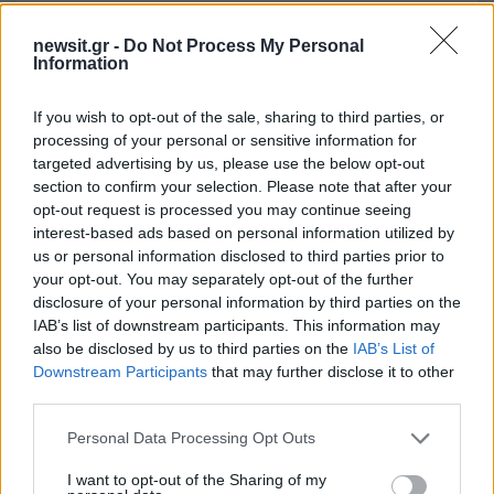
Σχολίασε εδώ
newsit.gr -
Do Not Process My Personal
Information
50 /50
If you wish to opt-out of the sale, sharing to third parties, or
processing of your personal or sensitive information for
targeted advertising by us, please use the below opt-out
section to confirm your selection. Please note that after your
opt-out request is processed you may continue seeing
2000 /2000
interest-based ads based on personal information utilized by
Υποβολή σχολίου
us or personal information disclosed to third parties prior to
your opt-out. You may separately opt-out of the further
disclosure of your personal information by third parties on the
Όροι Χρήσης
. Το site προστατεύεται από reCAPTCHA, ισχύουν
Πολιτική Απορρήτου
&
Όροι Χρήσης
της Google.
IAB’s list of downstream participants. This information may
also be disclosed by us to third parties on the
IAB’s List of
Media
Downstream Participants
that may further disclose it to other
ΓΙΩΡΓΟΣ ΛΙΑΓΚΑΣ
third parties.
Share:
Please note that this website/app uses one or more Google
Personal Data Processing Opt Outs
services and may gather and store information including but
not limited to your visit or usage behaviour. You may click to
I want to opt-out of the Sharing of my
Ακολουθήστε το Νewsit.gr στο
Google News
και