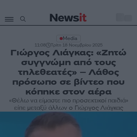
Μετάβαση
σε
o
33
περιεχόμενο
Media
11:08
Τρίτη 18 Νοεμβρίου 2025
Γιώργος Λιάγκας: «Ζητώ
συγγνώμη από τους
τηλεθεατές» – Λάθος
πρόσωπο σε βίντεο που
κόπηκε στον αέρα
«Θέλω να είμαστε πιο προσεκτικοί παιδιά»
είπε μεταξύ άλλων ο Γιώργος Λιάγκας