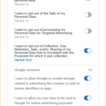
personal data.
grant or deny consent to Google and its third-party tags to
ενημερωθείτε πρώτοι για όλη την ειδησεογραφία και τα
Opted In
use your data for below specified purposes in below Google
τελευταία νέα
της ημέρας
consent section.
I want to opt-out of the Sale of my
Personal Data.
Opted In
I want to opt-out of processing my
Personal Data for Targeted Advertising.
Opted In
Πιο δημοφιλή
I want to opt-out of Collection, Use,
1
Ηφαίστειο Σαντορίνης: Ένας 15χρονος που
Retention, Sale, and/or Sharing of my
δεν πρόλαβε να ξεφύγει από το τσουνάμι
Personal Data that Is Unrelated with the
μπορεί να αλλάξει τη χρονολογία της
Purposes for which it was collected.
προϊστορικής έκρηξης
Opted Out
2
Ελίζαμπεθ Ελέτσι και Νεκτάριος Λεμονίδης
Google consents
πήγαν στον Άγιο Νεκτάριο Βούλας για να
πάρουν την ευχή για τον γιο τους
I want to allow Google to enable storage
3
related to advertising like cookies on web or
Παρκαδόρος στο Ελαφονήσι συνελήφθη
για έβδομη φορά - Τον «τσάκωσαν»
device identifiers in apps.
αστυνομικοί που προσποιήθηκαν τους
τουρίστες
I want to allow my user data to be sent to
4
Google for online advertising purposes.
Στην Κρήτη ο Κυριάκος Μητσοτάκης,