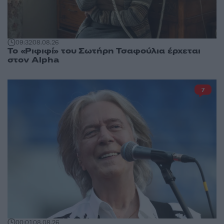
09:32
08.08.26
Το «Ριφιφί» του Σωτήρη Τσαφούλια έρχεται
στον Alpha
7
00:01
08.08.26