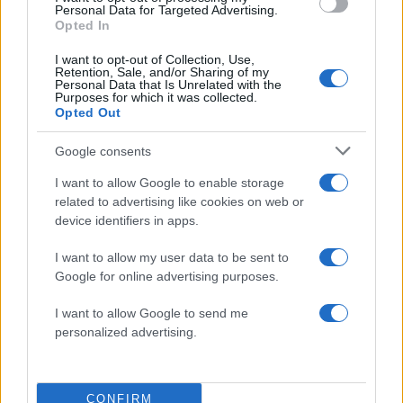
Personal Data for Targeted Advertising.
Opted In
Όροι Χρήσης
. Το site προστατεύεται από reCAPTCHA, ισχύουν
Πολιτική Απορρήτου
&
Όροι Χρήσης
της Google.
I want to opt-out of Collection, Use,
Retention, Sale, and/or Sharing of my
Media
Personal Data that Is Unrelated with the
Purposes for which it was collected.
EUROVISION
GOOD JOB NICKY
Opted Out
Share:
Google consents
Ακολουθήστε το Νewsit.gr στο
Google News
και
I want to allow Google to enable storage
ενημερωθείτε πρώτοι για όλη την ειδησεογραφία και τα
related to advertising like cookies on web or
τελευταία νέα
της ημέρας
device identifiers in apps.
I want to allow my user data to be sent to
Google for online advertising purposes.
I want to allow Google to send me
Πιο δημοφιλή
personalized advertising.
1
Σοκαριστική υπόθεση στην Κρήτη:
Τουρίστας ρωτούσε πόσο να πληρώσει για
να ασελγήσει σε 10χρονο κορίτσι - Το παιδί
CONFIRM