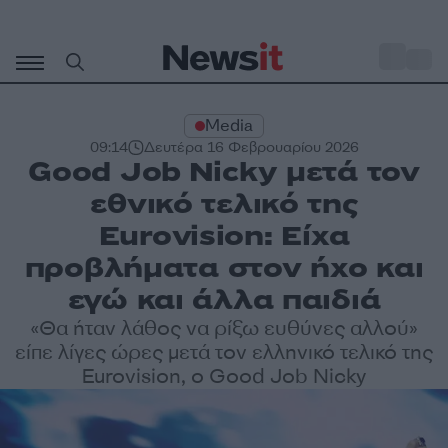
Μετάβαση
σε
o
34
περιεχόμενο
Media
09:14
Δευτέρα 16 Φεβρουαρίου 2026
Good Job Nicky μετά τον
εθνικό τελικό της
Eurovision: Είχα
προβλήματα στον ήχο και
εγώ και άλλα παιδιά
«Θα ήταν λάθος να ρίξω ευθύνες αλλού»
είπε λίγες ώρες μετά τον ελληνικό τελικό της
Eurovision, ο Good Job Nicky