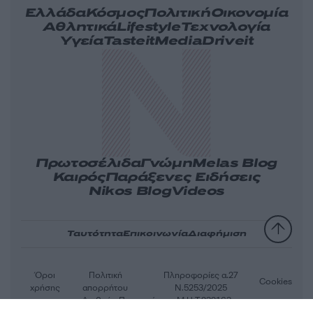
Ελλάδα
Κόσμος
Πολιτική
Οικονομία
Αθλητικά
Lifestyle
Τεχνολογία
Υγεία
Tasteit
Media
Driveit
Πρωτοσέλιδα
Γνώμη
Melas Blog
Καιρός
Παράξενες Ειδήσεις
Nikos Blog
Videos
Ταυτότητα
Επικοινωνία
Διαφήμιση
Όροι
Πολιτική
Πληροφορίες α.27
Cookies
χρήσης
απορρήτου
Ν.5253/2025
Αριθμός Πιστοποίησης Μ.Η.Τ.232163
© 2026 newsit.gr. Με επιφύλαξη κάθε νομίμου δικαιώματος.