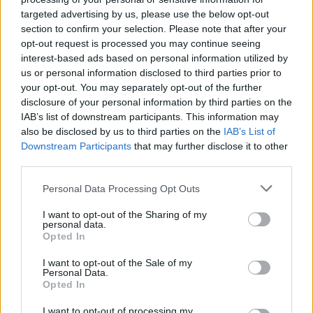
που θα πάει στη Eurovision
προσπάθεια να διαλύ
φέτος, εκπροσωπώντας
την οικογένειά μου α
targeted advertising by us, please use the below opt-out
την Ελλάδα με το «Ferto»
δεν μπορούσαν
section to confirm your selection. Please note that after your
opt-out request is processed you may continue seeing
interest-based ads based on personal information utilized by
Σχόλια
us or personal information disclosed to third parties prior to
your opt-out. You may separately opt-out of the further
disclosure of your personal information by third parties on the
IAB’s list of downstream participants. This information may
also be disclosed by us to third parties on the
IAB’s List of
Downstream Participants
that may further disclose it to other
Σχολίασε εδώ
third parties.
Please note that this website/app uses one or more Google
Personal Data Processing Opt Outs
50 /50
services and may gather and store information including but
not limited to your visit or usage behaviour. You may click to
I want to opt-out of the Sharing of my
personal data.
grant or deny consent to Google and its third-party tags to
Opted In
use your data for below specified purposes in below Google
consent section.
I want to opt-out of the Sale of my
Personal Data.
2000 /2000
Opted In
Υποβολή σχολίου
I want to opt-out of processing my