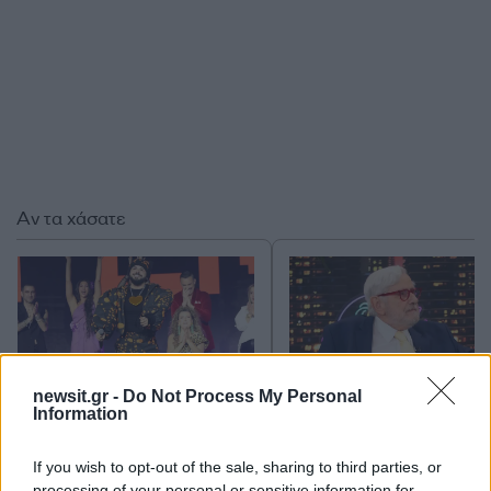
Αν τα χάσατε
newsit.gr -
Do Not Process My Personal
Information
Akylas: Ποιος είναι ο
Κώστας Καίσαρης: Κά
If you wish to opt-out of the sale, sharing to third parties, or
εκκεντρικός τραγουδιστής
ορισμένοι μεγάλη
processing of your personal or sensitive information for