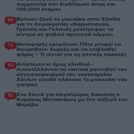
συμμετείχε στη διαδήλωση όπως και
100.000 άτομα»
Βγήκαν ξανά τα μαχαίρια στην Ελπίδα
90
για τη Δημοκρατία: «Καρυστιανού,
Γρατσία και Γαλανός μετέτρεψαν το
κίνημα σε φοβικό αρχηγικό κόμμα»
Μεταφορές χρημάτων: Πότε μπορεί να
71
θεωρηθούν δωρεές και να επιβληθεί
φόρος – Τι ισχυεί για τις γονικές παροχές
Απίστευτο κι όμως αληθινό -
61
Aναστέλλονται τα τακτικά ραντεβού του
αγγειοχειρουργού του νοσοκομείου
Χανίων επειδή κλάπηκε το μηχανάκι του
γιατρού
Στα Χανιά για ολιγοήμερες διακοπές ο
52
Κυριάκος Μητσοτάκης με την σύζυγό του
Μαρέβα