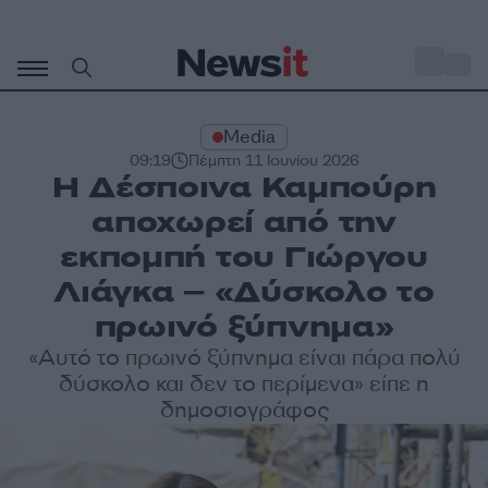
Μετάβαση
σε
o
27
περιεχόμενο
Media
09:19
Πέμπτη 11 Ιουνίου 2026
Η Δέσποινα Καμπούρη
αποχωρεί από την
εκπομπή του Γιώργου
Λιάγκα – «Δύσκολο το
πρωινό ξύπνημα»
«Αυτό το πρωινό ξύπνημα είναι πάρα πολύ
δύσκολο και δεν το περίμενα» είπε η
δημοσιογράφος