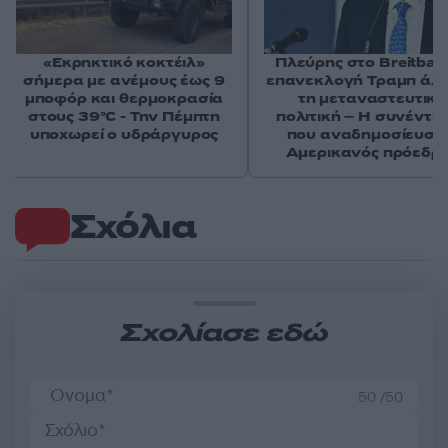
«Εκρηκτικό κοκτέιλ»
Πλεύρης στο Breitbart
σήμερα με ανέμους έως 9
επανεκλογή Τραμπ άλ
μποφόρ και θερμοκρασία
τη μεταναστευτική
στους 39°C - Την Πέμπτη
πολιτική – Η συνέντε
υποχωρεί ο υδράργυρος
που αναδημοσίευσε
Αμερικανός πρόεδρ
Σχόλια
Σχολίασε εδώ
50 /50