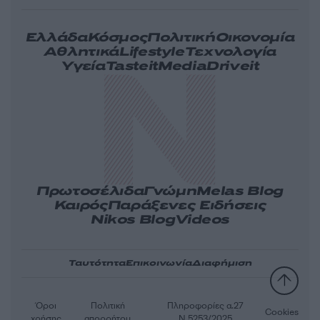
Ελλάδα
Κόσμος
Πολιτική
Οικονομία
Αθλητικά
Lifestyle
Τεχνολογία
Υγεία
Tasteit
Media
Driveit
Πρωτοσέλιδα
Γνώμη
Melas Blog
Καιρός
Παράξενες Ειδήσεις
Nikos Blog
Videos
Ταυτότητα
Επικοινωνία
Διαφήμιση
Όροι
Πολιτική
Πληροφορίες α.27
Cookies
χρήσης
απορρήτου
Ν.5253/2025