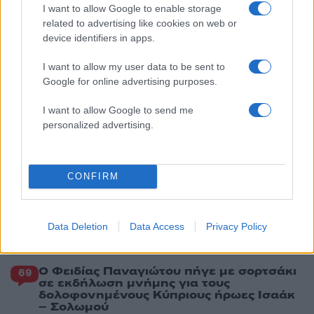
I want to allow Google to enable storage
related to advertising like cookies on web or
device identifiers in apps.
Πιο σχολιασμένα
I want to allow my user data to be sent to
Στην Κρήτη ο Κυριάκος Μητσοτάκης,
113
Google for online advertising purposes.
συνεχίζει τις ολιγοήμερες διακοπές του –
Πού βρέθηκε το Σάββατο
I want to allow Google to send me
Το οικονομικό πρόγραμμα της ΕΛΑΣ που
90
personalized advertising.
θα παρουσιάσει ο Αλέξης Τσίπρας στη
Θεσσαλονίκη: Σχέδιο τετραετίας
ΕΛΑΣ: Ο Αλέξης Δέδες ο πρώτος
79
υποψήφιος βουλευτής του κόμματος –
CONFIRM
Από τα διοικητικά της ΑΕΚ στην πολιτική
σκηνή
Σούπερ μάρκετ: Νέες μειώσεις τιμών –
78
Data Deletion
Data Access
Privacy Policy
916 προϊόντα στην εθνική πρωτοβουλία,
ανάμεσά τους 130 σχολικά
Ο Φειδίας Παναγιώτου πήγε με σορτσάκι
69
σε εκδήλωση μνήμης για τους
δολοφονημένους Κύπριους ήρωες Ισαάκ
– Σολωμού