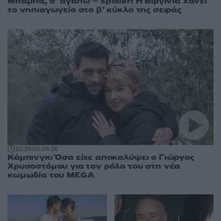
Μπαμπά, σ’ αγαπώ – spoiler: Η Βιργινία χάνει
το νηπιαγωγείο στο β’ κύκλο της σειράς
10:28
09.08.26
Κάμπινγκ: Όσα είχε αποκαλύψει ο Γιώργος
Χρυσοστόμου για τον ρόλο του στη νέα
κωμωδία του MEGA