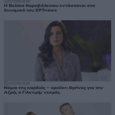
15:02
09.08.26
Η Βελίκα Καραβάλτσιου εντάσσεται στο
δυναμικό του ΕΡΤnews
14:31
09.08.26
Νόμοι της καρδιάς – spoiler: Θρήνος για την
Αζρά, ο Γιλντιρίμ νεκρός