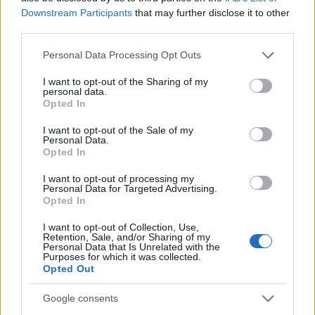
Downstream Participants
that may further disclose it to other
third parties.
Πιο δημοφιλή
Please note that this website/app uses one or more Google
Personal Data Processing Opt Outs
services and may gather and store information including but
1
Μετέτρεψαν το Σαρακήνικο της Μήλου σε
not limited to your visit or usage behaviour. You may click to
I want to opt-out of the Sharing of my
ελικοδρόμιο – «Πάρκαραν» το ελικόπτερο
personal data.
τους για να κάνουν μπάνιο
grant or deny consent to Google and its third-party tags to
Opted In
use your data for below specified purposes in below Google
2
Γιάννης Παπαμιχαήλ: «Η απαγόρευση
consent section.
αφορά στη χρήση της εικόνας και της
I want to opt-out of the Sale of my
Personal Data.
φωνής της Αλίκης Βουγιουκλάκη μέσω AI»
Opted In
3
Μπρίτνεϊ Σπίαρς: Έκανε αποτυχημένο
μπότοξ και ανέβασε στο Instagram την
I want to opt-out of processing my
εμπειρία της
Personal Data for Targeted Advertising.
Opted In
4
Πάρος: «Αν ήταν κάποιος πάνω από την
πισίνα, δε θα είχα θρηνήσει το παιδί μου» –
I want to opt-out of Collection, Use,
Η σπαρακτική περιγραφή του πατέρα και
Retention, Sale, and/or Sharing of my
Personal Data that Is Unrelated with the
τα κενά στους ισχυρισμούς του ιδιοκτήτη
Purposes for which it was collected.
του beach bar
Opted Out
5
Εκρηκτικό κοκτέιλ με 40άρια και 8 μποφόρ
- Σε συναγερμό η χώρα για φωτιές,
Google consents
ενισχύονται οι άνεμοι τις επόμενες ημέρες