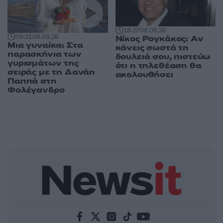
18:27
08.08.26
09:31
09.08.26
Νίκος Ρογκάκος: Αν
Μια γυναίκα: Στα
κάνεις σωστά τη
παρασκήνια των
δουλειά σου, πιστεύω
γυρισμάτων της
ότι η τηλεθέαση θα
σειράς με τη Δανάη
ακολουθήσει
Παππά στη
Φολέγανδρο