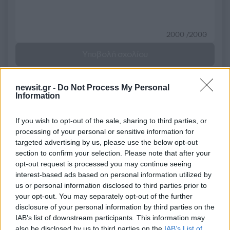
2000 /2000
Υποβολή σχολίου
Όροι Χρήσης
. Το site προστατεύεται από reCAPTCHA, ισχύουν
Πολιτική Απορρήτου
&
Όροι Χρήσης
της Google.
newsit.gr -
Do Not Process My Personal
Information
Media
ΓΙΩΡΓΟΣ ΛΙΑΓΚΑΣ
If you wish to opt-out of the sale, sharing to third parties, or
ΔΕΣΠΟΙΝΑ ΚΑΜΠΟΥΡΗ
processing of your personal or sensitive information for
targeted advertising by us, please use the below opt-out
Share:
section to confirm your selection. Please note that after your
opt-out request is processed you may continue seeing
interest-based ads based on personal information utilized by
Ακολουθήστε το Νewsit.gr στο
Google News
και
ενημερωθείτε πρώτοι για όλη την ειδησεογραφία και τα
us or personal information disclosed to third parties prior to
τελευταία νέα
της ημέρας
your opt-out. You may separately opt-out of the further
disclosure of your personal information by third parties on the
IAB’s list of downstream participants. This information may
also be disclosed by us to third parties on the
IAB’s List of