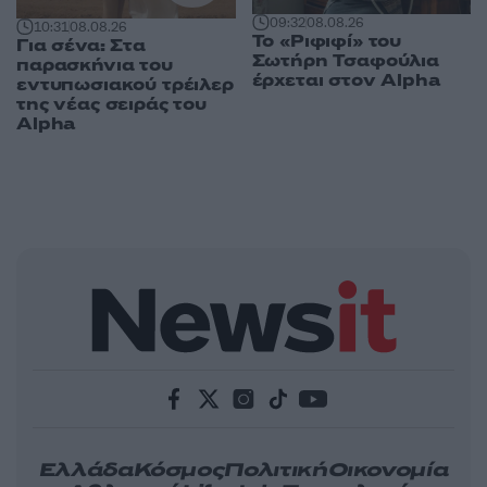
09:32
08.08.26
10:31
08.08.26
Το «Ριφιφί» του
Για σένα: Στα
Σωτήρη Τσαφούλια
παρασκήνια του
έρχεται στον Alpha
εντυπωσιακού τρέιλερ
της νέας σειράς του
Alpha
Ελλάδα
Κόσμος
Πολιτική
Οικονομία