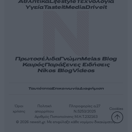
Αθλητικά
Lifestyle
Τεχνολογία
Υγεία
Tasteit
Media
Driveit
Πρωτοσέλιδα
Γνώμη
Melas Blog
Καιρός
Παράξενες Ειδήσεις
Nikos Blog
Videos
Ταυτότητα
Επικοινωνία
Διαφήμιση
Όροι
Πολιτική
Πληροφορίες α.27
Cookies
χρήσης
απορρήτου
Ν.5253/2025
Αριθμός Πιστοποίησης Μ.Η.Τ.232163
© 2026 newsit.gr. Με επιφύλαξη κάθε νομίμου δικαιώματος.