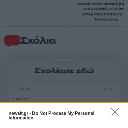
φωτιά στην Αττικοβοι
– Πάνω από 250 άτο
απομακρύνθηκαν δι
θαλάσσης
Σχόλια
Σχολίασε εδώ
50 /50
newsit.gr -
Do Not Process My Personal
Information
2000 /2000