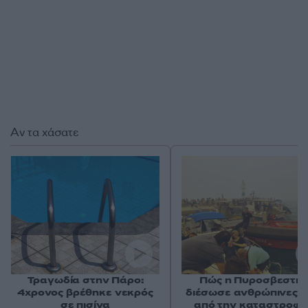
Αν τα χάσατε
Τραγωδία στην Πάρο:
Πώς η Πυροσβεστικ
4χρονος βρέθηκε νεκρός
διέσωσε ανθρώπινες ζ
σε πισίνα
από την καταστροφι