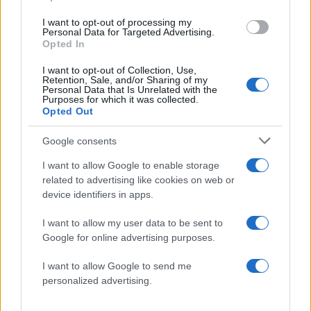
Τουρίστας ρωτούσε πόσο να πληρώσει για
να ασελγήσει σε 10χρονο κορίτσι - Το παιδί
I want to opt-out of processing my
καθόταν αμέριμνο σε αυλή επιχείρησης
Personal Data for Targeted Advertising.
Opted In
2
Ryanair: «Ένα κομμάτι του προσώπου του
ήταν σαν πλαστελίνη», συγκλονίζει η
I want to opt-out of Collection, Use,
επιβάτιδα που έσωσε τον Σέρβο όταν
Retention, Sale, and/or Sharing of my
έσπασε το παράθυρο του αεροπλάνου
Personal Data that Is Unrelated with the
Purposes for which it was collected.
3
Ανησυχία από το ξέσπασμα του ιού του
Opted Out
Δυτικού Νείλου με κρούσματα στην Αττική
- «Καμπανάκι» από τον Ιατρικό Σύλλογο
Google consents
Αθηνών για την προστασία της δημόσιας
υγείας
I want to allow Google to enable storage
4
Φωτιά σε κατάστημα στον Άλιμο –
related to advertising like cookies on web or
Εκκενώθηκε πολυκατοικία
device identifiers in apps.
5
Νέος «Αντεροβγάλτης» στο Λονδίνο βίαζε
I want to allow my user data to be sent to
και δολοφονούσε ιερόδουλες – Είχε
συλληφθεί και αφέθηκε ελεύθερος
Google for online advertising purposes.
I want to allow Google to send me
personalized advertising.
Πιο σχολιασμένα