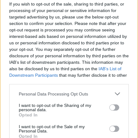
If you wish to opt-out of the sale, sharing to third parties, or
Υποβολή σχολίου
processing of your personal or sensitive information for
targeted advertising by us, please use the below opt-out
Όροι Χρήσης
. Το site προστατεύεται από reCAPTCHA, ισχύουν
section to confirm your selection. Please note that after your
Πολιτική Απορρήτου
&
Όροι Χρήσης
της Google.
opt-out request is processed you may continue seeing
Media
interest-based ads based on personal information utilized by
ΔΕΣΠΟΙΝΑ ΚΑΜΠΟΥΡΗ
us or personal information disclosed to third parties prior to
your opt-out. You may separately opt-out of the further
Share:
disclosure of your personal information by third parties on the
IAB’s list of downstream participants. This information may
also be disclosed by us to third parties on the
IAB’s List of
Ακολουθήστε το Νewsit.gr στο
Google News
και
Downstream Participants
that may further disclose it to other
ενημερωθείτε πρώτοι για όλη την ειδησεογραφία και τα
third parties.
τελευταία νέα
της ημέρας
Please note that this website/app uses one or more Google
Personal Data Processing Opt Outs
services and may gather and store information including but
not limited to your visit or usage behaviour. You may click to
I want to opt-out of the Sharing of my
personal data.
grant or deny consent to Google and its third-party tags to
Opted In
use your data for below specified purposes in below Google
Πιο δημοφιλή
consent section.
I want to opt-out of the Sale of my
Personal Data.
1
Σοκαριστική υπόθεση στην Κρήτη:
Opted In