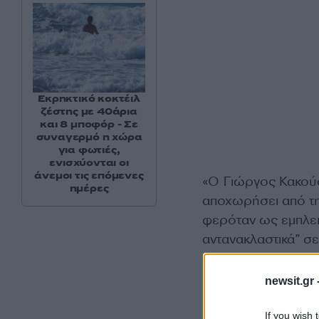
Εκρηκτικό κοκτέιλ
ζέστης με 40άρια
και 8 μποφόρ - Σε
συναγερμό η χώρα
για φωτιές,
ενισχύονται οι
άνεμοι τις επόμενες
«Ο Γιώργος Κακούσ
ημέρες
αποχωρήσει από τη
φερόταν ως εμπλεκ
αντανακλαστικά” σε
δημόσια τηλεόρασ
newsit.gr 
Επιπροσθέτως, η δ
If you wish 
καθώς ο ίδιος μετ