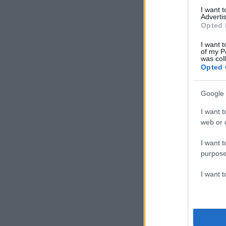
I want 
Advertis
Opted 
I want t
of my P
was col
Opted 
Google 
I want t
web or d
I want t
purpose
I want 