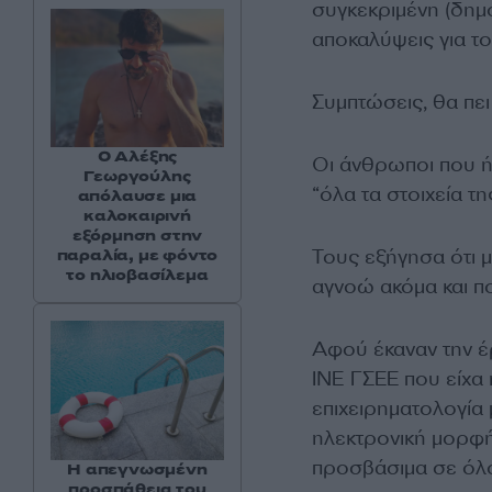
συγκεκριμένη (δημ
αποκαλύψεις για τ
Συμπτώσεις, θα πε
Ο Αλέξης
Οι άνθρωποι που ήρ
Γεωργούλης
“όλα τα στοιχεία τ
απόλαυσε μια
καλοκαιρινή
εξόρμηση στην
Τους εξήγησα ότι 
παραλία, με φόντο
το ηλιοβασίλεμα
αγνοώ ακόμα και πο
Αφού έκαναν την έ
ΙΝΕ ΓΣΕΕ που είχα 
επιχειρηματολογία 
ηλεκτρονική μορφή
προσβάσιμα σε όλο
Η απεγνωσμένη
προσπάθεια του