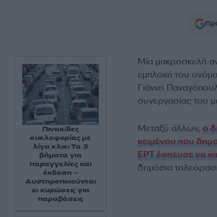
Προ
Μία μακροσκελή α
εμπλοκή του ονόμα
Γιάννη Παναγόπουλ
συνεργασίας του μ
Μεταξύ άλλων,
ο 
Πινακίδες
κυκλοφορίας με
κειμένου που δημο
λίγα κλικ: Τα 3
ΕΡΤ έσπευσε να κα
βήματα για
παραγγελίες και
δημόσια τηλεόραση
έκδοση –
Αυστηροποιούνται
οι κυρώσεις για
παραβάσεις