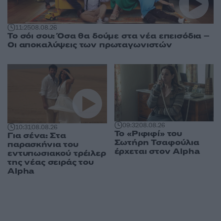
11:25
08.08.26
Το σόι σου: Όσα θα δούμε στα νέα επεισόδια –
Οι αποκαλύψεις των πρωταγωνιστών
09:32
08.08.26
10:31
08.08.26
Το «Ριφιφί» του
Για σένα: Στα
Σωτήρη Τσαφούλια
παρασκήνια του
έρχεται στον Alpha
εντυπωσιακού τρέιλερ
της νέας σειράς του
Alpha