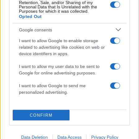
Retention, Sale, and/or Sharing of my
Σχολίασε εδώ
Personal Data that Is Unrelated with the
Purposes for which it was collected.
Opted Out
50 /50
Google consents
I want to allow Google to enable storage
related to advertising like cookies on web or
device identifiers in apps.
2000 /2000
I want to allow my user data to be sent to
Google for online advertising purposes.
Υποβολή σχολίου
I want to allow Google to send me
Όροι Χρήσης
. Το site προστατεύεται από reCAPTCHA, ισχύουν
personalized advertising.
Πολιτική Απορρήτου
&
Όροι Χρήσης
της Google.
Media
ΛΑΜΠΡΟΣ ΚΩΝΣΤΑΝΤΑΡΑΣ
CONFIRM
ΜΑΡΙΑΝΤΑ ΠΙΕΡΙΔΗ
Share:
Data Deletion
Data Access
Privacy Policy