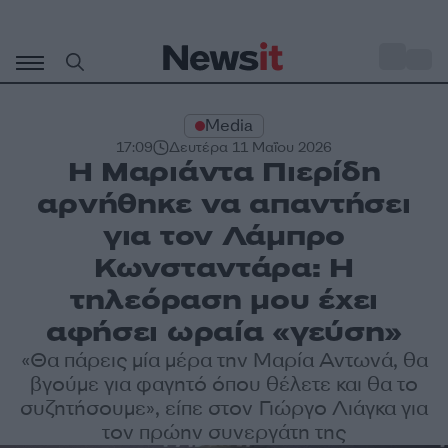
Μετάβαση
σε
o
33
περιεχόμενο
Media
17:09
Δευτέρα 11 Μαΐου 2026
Η Μαριάντα Πιερίδη
αρνήθηκε να απαντήσει
για τον Λάμπρο
Κωνσταντάρα: Η
τηλεόραση μου έχει
αφήσει ωραία «γεύση»
«Θα πάρεις μία μέρα την Μαρία Αντωνά, θα
βγούμε για φαγητό όπου θέλετε και θα το
συζητήσουμε», είπε στον Γιώργο Λιάγκα για
τον πρώην συνεργάτη της