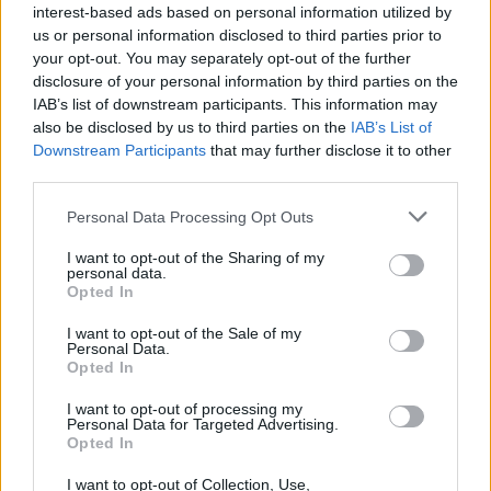
interest-based ads based on personal information utilized by
us or personal information disclosed to third parties prior to
your opt-out. You may separately opt-out of the further
disclosure of your personal information by third parties on the
IAB’s list of downstream participants. This information may
also be disclosed by us to third parties on the
IAB’s List of
Downstream Participants
that may further disclose it to other
third parties.
Please note that this website/app uses one or more Google
Personal Data Processing Opt Outs
Eurovision 2026: Όλα όσα
Τίνα Μεσσαροπούλου:
services and may gather and store information including but
θα δούμε στις βραδιές των
πρώτο μήνυμα μετά τ
not limited to your visit or usage behaviour. You may click to
I want to opt-out of the Sharing of my
ημιτελικών και του
ευχάριστη εξέλιξη στ
personal data.
μεγάλου τελικού
υγεία του Γιώργου
grant or deny consent to Google and its third-party tags to
Opted In
Μυλωνάκη – «Επόμεν
use your data for below specified purposes in below Google
σταθμός μας η Γερμαν
consent section.
I want to opt-out of the Sale of my
Personal Data.
Opted In
Σχόλια
I want to opt-out of processing my
Personal Data for Targeted Advertising.
Opted In
I want to opt-out of Collection, Use,