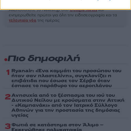
Ακολουθήστε το Νewsit.gr στο
Google News
και
ενημερωθείτε πρώτοι για όλη την ειδησεογραφία και τα
τελευταία νέα
της ημέρας
Πιο δημοφιλή
1
Ryanair: «Ένα κομμάτι του προσώπου του
ήταν σαν πλαστελίνη», συγκλονίζει η
επιβάτιδα που έσωσε τον Σέρβο όταν
έσπασε το παράθυρο του αεροπλάνου
2
Ανησυχία από το ξέσπασμα του ιού του
Δυτικού Νείλου με κρούσματα στην Αττική
- «Καμπανάκι» από τον Ιατρικό Σύλλογο
Αθηνών για την προστασία της δημόσιας
υγείας
3
Φωτιά σε κατάστημα στον Άλιμο –
Εκκενώθηκε πολυκατοικία