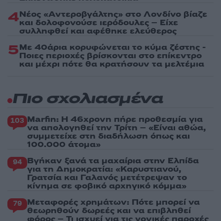
4
Νέος «Αντεροβγάλτης» στο Λονδίνο βίαζε
και δολοφονούσε ιερόδουλες – Είχε
συλληφθεί και αφέθηκε ελεύθερος
5
Με 40άρια κορυφώνεται το κύμα ζέστης -
Ποιες περιοχές βρίσκονται στο επίκεντρο
και μέχρι πότε θα κρατήσουν τα μελτέμια
Πιο σχολιασμένα
Marfin: Η 46χρονη πήρε προθεσμία για
103
να απολογηθεί την Τρίτη – «Είναι αθώα,
συμμετείχε στη διαδήλωση όπως και
100.000 άτομα»
Βγήκαν ξανά τα μαχαίρια στην Ελπίδα
94
για τη Δημοκρατία: «Καρυστιανού,
Γρατσία και Γαλανός μετέτρεψαν το
κίνημα σε φοβικό αρχηγικό κόμμα»
Μεταφορές χρημάτων: Πότε μπορεί να
79
θεωρηθούν δωρεές και να επιβληθεί
φόρος – Τι ισχυεί για τις γονικές παροχές