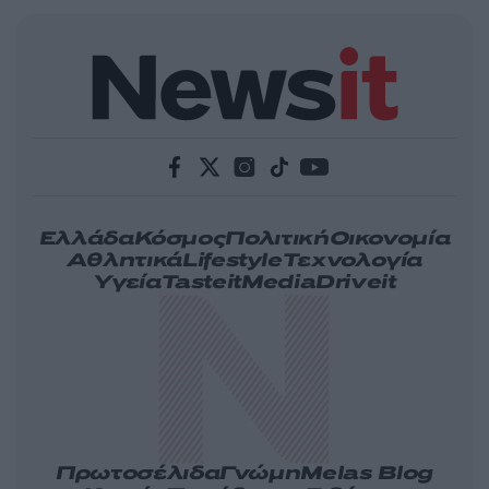
Ελλάδα
Κόσμος
Πολιτική
Οικονομία
Αθλητικά
Lifestyle
Τεχνολογία
Υγεία
Tasteit
Media
Driveit
Πρωτοσέλιδα
Γνώμη
Melas Blog