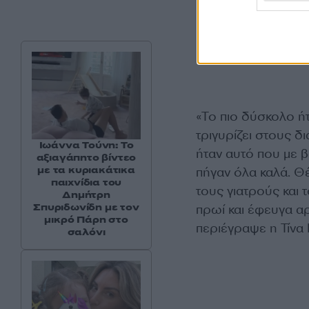
«Το πιο δύσκολο ήτ
τριγυρίζει στους δ
Ιωάννα Τούνη: Το
ήταν αυτό που με 
αξιαγάπητο βίντεο
με τα κυριακάτικα
πήγαν όλα καλά. Θ
παιχνίδια του
τους γιατρούς και 
Δημήτρη
Σπυριδωνίδη με τον
πρωί και έφευγα α
μικρό Πάρη στο
περιέγραψε η Τίν
σαλόνι