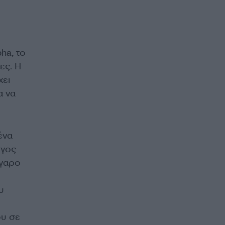
ha, το
ες. Η
χει
α να
ένα
ργος
έγαρο
υ
ου σε