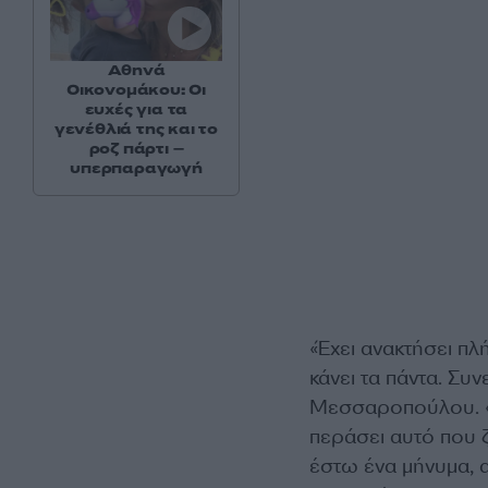
Αθηνά
Οικονομάκου: Οι
ευχές για τα
γενέθλιά της και το
ροζ πάρτι –
υπερπαραγωγή
«Έχει ανακτήσει πλή
κάνει τα πάντα. Συ
Μεσσαροπούλου. «Δ
περάσει αυτό που 
έστω ένα μήνυμα, α