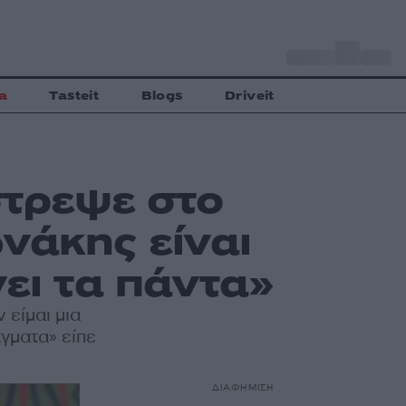
o
Αθήνα
27
C
a
Tasteit
Blogs
Driveit
τρεψε στο
νάκης είναι
νει τα πάντα»
 είμαι μια
γματα» είπε
ΔΙΑΦΗΜΙΣΗ