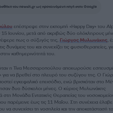
σθήκη του newsit.gr ως προτεινόμενη πηγή στην Google
ούλου
επέστρεψε στην εκπομπή «Happy Day» του Alp
 15 Ιουνίου, μετά από ακριβώς δύο ολόκληρους μήν
έφερε πως ο σύζυγός της,
Γιώργος Μυλωνάκης
, έ
ις δυνάμεις του και συνεχίζει τις φυσιοθεραπείες, γι
στην καθημερινότητά του.
 όταν η Τίνα Μεσσαροπούλου αποχωρούσε εσπευσμ
» για να βρεθεί στο πλευρό του συζύγου της. Ο Γιώ
οστεί εγκεφαλικό επεισόδιο, ενώ βρισκόταν στο Μ
ησαν δυο δύσκολοι μήνες. Ο κύριος Μυλωνάκης
ά στη Μονάδα Εντατικής Θεραπείας του νοσοκομείο
ου παρέμεινε έως τις 11 Μαΐου. Στη συνέχεια έλαβε
ου να συνεχίσει τη νοσηλεία και την αποκατάστασή τ