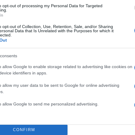
to opt-out of processing my Personal Data for Targeted
ing.
In
o opt-out of Collection, Use, Retention, Sale, and/or Sharing
ersonal Data that Is Unrelated with the Purposes for which it
lected.
Out
consents
o allow Google to enable storage related to advertising like cookies on
evice identifiers in apps.
o allow my user data to be sent to Google for online advertising
s.
to allow Google to send me personalized advertising.
CONFIRM