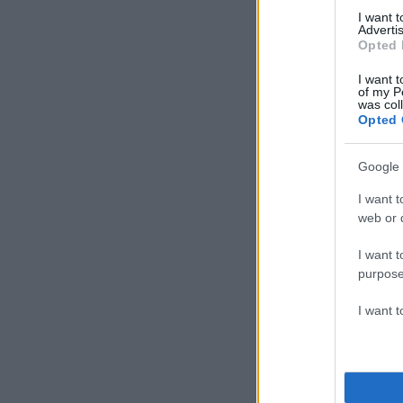
I want 
Advertis
Opted 
I want t
of my P
was col
Opted 
Google 
I want t
web or d
I want t
purpose
I want 