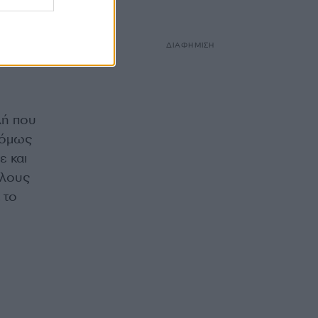
ΔΙΑΦΗΜΙΣΗ
λή που
 όμως
ε και
όλους
 το