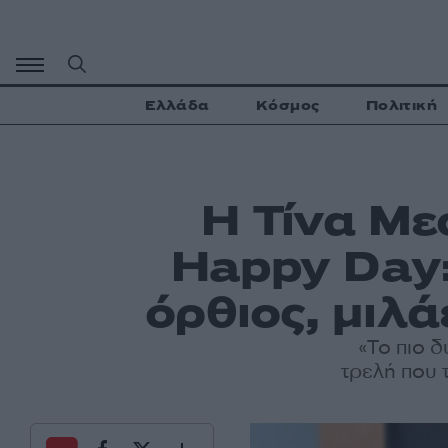
Μετάβαση
σε
περιεχόμενο
Ελλάδα
Κόσμος
Πολιτική
Η Τίνα Μ
Happy Day:
όρθιος, μιλά
«Το πιο δ
τρελή που 