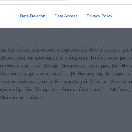
Data Deletion
Data Access
Privacy Policy
αν να πείσω κάποιους γιατρούς ότι δεν είμαι μια τρε
ιαδρόμους και φαντάζεται πράγματα. Το ένστικτό μου
βοήθησε και ποτέ δεν με διέψευσε, αυτό μας βοήθησ
έλω να ευχαριστήσω από τα βάθη της καρδιάς μου 
τους νοσηλευτές στον Ευαγγελισμό. Πήγαινα 8 η ώρα
ργά το βράδυ. Το πρώτο θαύμα έγινε την 1η Μαΐου»,
α Μεσσαροπούλου.