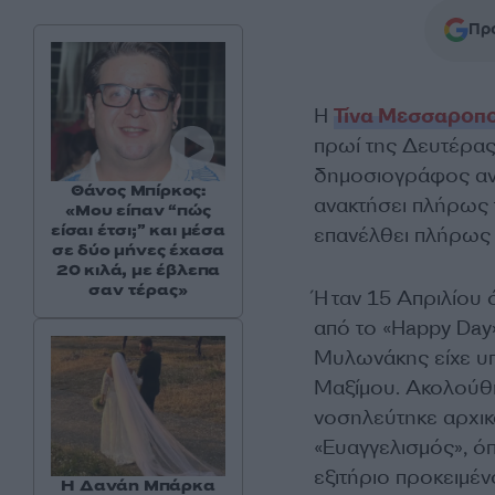
Προ
Η
Τίνα Μεσσαροπ
πρωί της Δευτέρας
δημοσιογράφος αν
Θάνος Μπίρκος:
ανακτήσει πλήρως τ
«Μου είπαν “πώς
είσαι έτσι;” και μέσα
επανέλθει πλήρως 
σε δύο μήνες έχασα
20 κιλά, με έβλεπα
σαν τέρας»
Ήταν 15 Απριλίου
από το «Happy Day
Μυλωνάκης είχε υπ
Μαξίμου. Ακολούθ
νοσηλεύτηκε αρχικ
«Ευαγγελισμός», όπ
εξιτήριο προκειμέν
Η Δανάη Μπάρκα