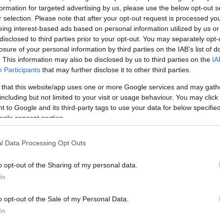
ι τα παιδιά τους.
formation for targeted advertising by us, please use the below opt-out s
r selection. Please note that after your opt-out request is processed y
σήμερα και είπα δεν θα κλάψω, αλλά με το που μπήκ
eing interest-based ads based on personal information utilized by us or
disclosed to third parties prior to your opt-out. You may separately opt-
ρα που έφυγα σφαίρα από αυτή την καρέκλα
. Όλα 
losure of your personal information by third parties on the IAB’s list of
έψαμε σπίτι μας. Δεν το είχα σκεφτεί ποτέ στη ζωή
. This information may also be disclosed by us to third parties on the
IA
βρίσκονταν δίπλα μας», είπε φορτισμένη η Τίνα
Participants
that may further disclose it to other third parties.
 that this website/app uses one or more Google services and may gath
including but not limited to your visit or usage behaviour. You may click 
 to Google and its third-party tags to use your data for below specifi
 όσα συνέβησαν, η δημοσιογράφος ανέφερε: «Ήταν 
ogle consent section.
λές φορές δεν το συνειδητοποιούσα και η ίδια. Από
μπαινα μέσα στην εντατική, ποτέ δεν αισθανόμουν
l Data Processing Opt Outs
ψη, παρότι οι γιατροί μου είχαν πει ότι πρέπει να πε
ρουμε ένα ψήγμα ελπίδας. Εγώ πίστευα ότι θα πάνε 
o opt-out of the Sharing of my personal data.
In
o opt-out of the Sale of my Personal Data.
ΔΙΑΦΗΜΙΣΗ
In