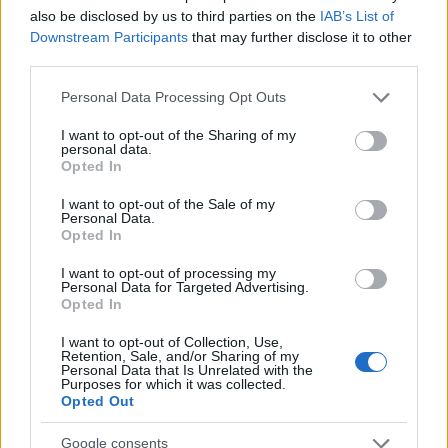
Ρουμελιώτη ένα υγιέστατο
«Μας ξεπέταξαν τότε 
also be disclosed by us to third parties on the
IAB’s List of
αγοράκι – Πανευτυχής ο
εκπομπή του ΣΚΑΪ κ
Downstream Participants
that may further disclose it to other
Σάκης Κατσούλης που
κάπως παρεξηγηθήκα
third parties.
έγινε για πρώτη φορά
μπαμπάς
Please note that this website/app uses one or more Google
Personal Data Processing Opt Outs
services and may gather and store information including but
not limited to your visit or usage behaviour. You may click to
I want to opt-out of the Sharing of my
Σχόλια
personal data.
grant or deny consent to Google and its third-party tags to
Opted In
use your data for below specified purposes in below Google
consent section.
I want to opt-out of the Sale of my
Personal Data.
Opted In
Σχολίασε εδώ
I want to opt-out of processing my
Personal Data for Targeted Advertising.
Opted In
50 /50
I want to opt-out of Collection, Use,
Retention, Sale, and/or Sharing of my
Personal Data that Is Unrelated with the
Purposes for which it was collected.
Opted Out
2000 /2000
Google consents