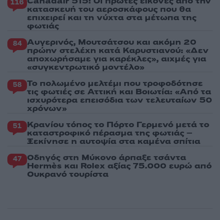
Canadair 515: Οι πρώτες εικόνες από την
116
κατασκευή του αεροσκάφους που θα
επιχειρεί και τη νύχτα στα μέτωπα της
φωτιάς
Αυγερινός, Μουτσάτσου και ακόμη 20
84
πρώην στελέχη κατά Καρυστιανού: «Δεν
αποχωρήσαμε για καρέκλες», αιχμές για
«συγκεντρωτικό μοντέλο»
Το πολωμένο μελτέμι που τροφοδότησε
58
τις φωτιές σε Αττική και Βοιωτία: «Από τα
ισχυρότερα επεισόδια των τελευταίων 50
χρόνων»
Κρανίου τόπος το Πόρτο Γερμενό μετά το
51
καταστροφικό πέρασμα της φωτιάς –
Ξεκίνησε η αυτοψία στα καμένα σπίτια
Οδηγός στη Μύκονο άρπαξε τσάντα
47
Hermès και Rolex αξίας 75.000 ευρώ από
Ουκρανό τουρίστα