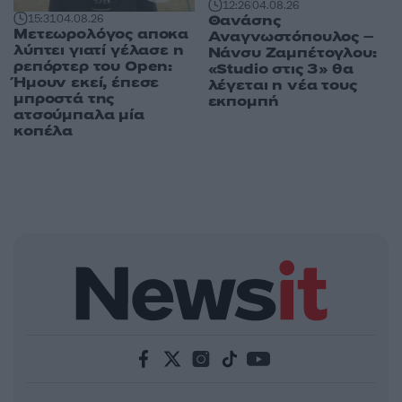
12:26
04.08.26
Θανάσης
15:31
04.08.26
Μετεωρολόγος αποκα
Αναγνωστόπουλος –
λύπτει γιατί γέλασε η
Νάνσυ Ζαμπέτογλου:
ρεπόρτερ του Open:
«Studio στις 3» θα
Ήμουν εκεί, έπεσε
λέγεται η νέα τους
μπροστά της
εκπομπή
ατσούμπαλα μία
κοπέλα