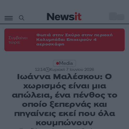
Μετάβαση
σε
o
34
περιεχόμενο
Φωτιά στην Σκύρο στην περιοχή
Συμβαίνει
Κολυμπάδα: Επιχειρούν 4
τώρα:
αεροσκάφη
Media
12:14
Κυριακή 7 Ιουνίου 2026
Ιωάννα Μαλέσκου: Ο
χωρισμός είναι μια
απώλεια, ένα πένθος το
οποίο ξεπερνάς και
πηγαίνεις εκεί που όλα
κουμπώνουν