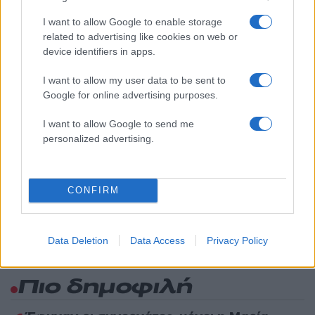
Υποβολή σχολίου
I want to allow Google to enable storage
related to advertising like cookies on web or
device identifiers in apps.
Όροι Χρήσης
. Το site προστατεύεται από reCAPTCHA, ισχύουν
Πολιτική Απορρήτου
&
Όροι Χρήσης
της Google.
I want to allow my user data to be sent to
Media
Google for online advertising purposes.
ΙΩΑΝΝΑ ΜΑΛΕΣΚΟΥ
I want to allow Google to send me
Share:
personalized advertising.
Ακολουθήστε το Νewsit.gr στο
Google News
και
ενημερωθείτε πρώτοι για όλη την ειδησεογραφία και τα
CONFIRM
τελευταία νέα
της ημέρας
Data Deletion
Data Access
Privacy Policy
Πιο δημοφιλή