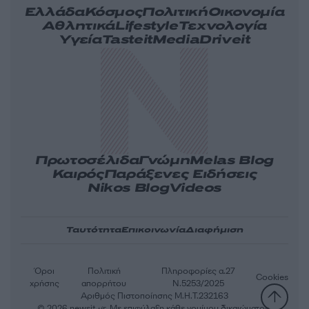
Ελλάδα
Κόσμος
Πολιτική
Οικονομία
Αθλητικά
Lifestyle
Τεχνολογία
Υγεία
Tasteit
Media
Driveit
Πρωτοσέλιδα
Γνώμη
Melas Blog
Καιρός
Παράξενες Ειδήσεις
Nikos Blog
Videos
Ταυτότητα
Επικοινωνία
Διαφήμιση
Όροι
Πολιτική
Πληροφορίες α.27
Cookies
χρήσης
απορρήτου
Ν.5253/2025
Αριθμός Πιστοποίησης Μ.Η.Τ.232163
© 2026 newsit.gr. Με επιφύλαξη κάθε νομίμου δικαιώματος.