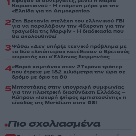
1
Έφυγαν οι συνεργάτες, μένει η Μαρία
Καρυστιανού - Η επόμενη μέρα για την
«Ελπίδα για τη Δημοκρατία»
2
Στη Βρετανία στελέχη του ελληνικού FBI
για να παραλάβουν την 46χρονη για την
τραγωδία της Μαρφίν - Η διαδικασία που
θα ακολουθηθεί
3
Ψάθα: «Δεν υπήρξε τεχνικό πρόβλημα με
τα δύο ελικόπτερα» κατέθεσαν ο Βρετανός
χειριστής και ο Έλληνας διερμηνέας
4
«Βαριά καμπάνα» στον 27χρονο τράπερ
που έτρεχε με 182 χιλιόμετρα την ώρα σε
δρόμο με όριο τα 80
5
Μητσοτάκης στην υπογραφή συμφωνίας
για την ηλεκτρική διασύνδεση Ελλάδας –
Κύπρου: «Ισχυρή ψήφος εμπιστοσύνης» η
είσοδος της Meridiam στην GSI
Πιο σχολιασμένα