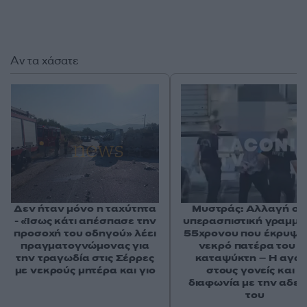
Αν τα χάσατε
Δεν ήταν μόνο η ταχύτητα
Μυστράς: Αλλαγή στ
- «Ίσως κάτι απέσπασε την
υπερασπιστική γραμμή
προσοχή του οδηγού» λέει
55χρονου που έκρυψε
πραγματογνώμονας για
νεκρό πατέρα του σ
την τραγωδία στις Σέρρες
καταψύκτη – Η αγά
με νεκρούς μητέρα και γιο
στους γονείς και η
διαφωνία με την αδε
του