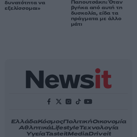
Παπουτσάκη: Όταν
δυνατότητα να
βγήκα από αυτή τη
εξελίσσομαι»
δυσκολία, είδα τα
πράγματα με άλλο
μάτι
Ελλάδα
Κόσμος
Πολιτική
Οικονομία
Αθλητικά
Lifestyle
Τεχνολογία
Υγεία
Tasteit
Media
Driveit