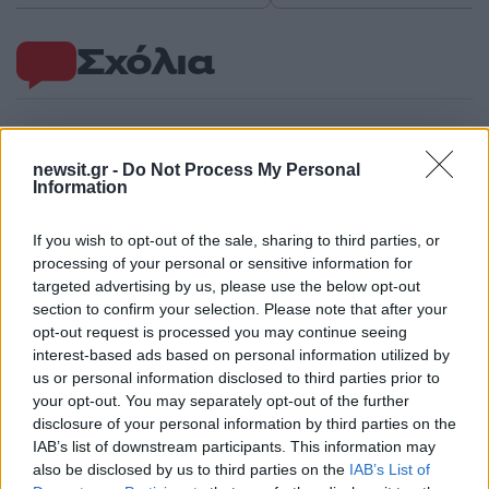
Σχόλια
newsit.gr -
Do Not Process My Personal
Σχολίασε εδώ
Information
If you wish to opt-out of the sale, sharing to third parties, or
50 /50
processing of your personal or sensitive information for
targeted advertising by us, please use the below opt-out
section to confirm your selection. Please note that after your
opt-out request is processed you may continue seeing
interest-based ads based on personal information utilized by
2000 /2000
us or personal information disclosed to third parties prior to
your opt-out. You may separately opt-out of the further
Υποβολή σχολίου
disclosure of your personal information by third parties on the
IAB’s list of downstream participants. This information may
Όροι Χρήσης
. Το site προστατεύεται από reCAPTCHA, ισχύουν
also be disclosed by us to third parties on the
IAB’s List of
Πολιτική Απορρήτου
&
Όροι Χρήσης
της Google.