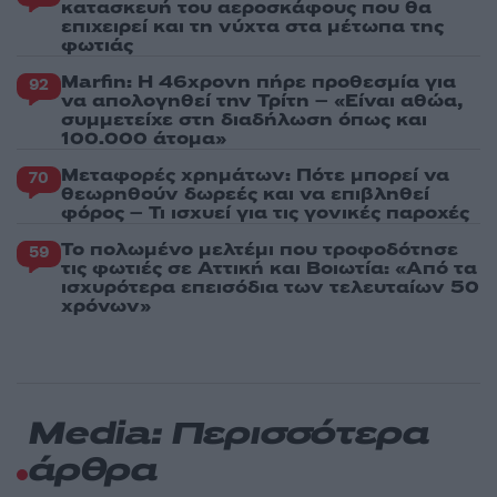
κατασκευή του αεροσκάφους που θα
επιχειρεί και τη νύχτα στα μέτωπα της
φωτιάς
Marfin: Η 46χρονη πήρε προθεσμία για
92
να απολογηθεί την Τρίτη – «Είναι αθώα,
συμμετείχε στη διαδήλωση όπως και
100.000 άτομα»
Μεταφορές χρημάτων: Πότε μπορεί να
70
θεωρηθούν δωρεές και να επιβληθεί
φόρος – Τι ισχυεί για τις γονικές παροχές
Το πολωμένο μελτέμι που τροφοδότησε
59
τις φωτιές σε Αττική και Βοιωτία: «Από τα
ισχυρότερα επεισόδια των τελευταίων 50
χρόνων»
Media: Περισσότερα
άρθρα