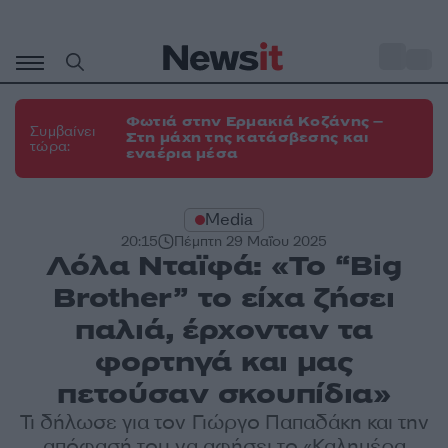
Μετάβαση
σε
o
34
περιεχόμενο
Φωτιά στην Ερμακιά Κοζάνης –
Συμβαίνει
Στη μάχη της κατάσβεσης και
τώρα:
εναέρια μέσα
Media
20:15
Πέμπτη 29 Μαΐου 2025
Λόλα Νταϊφά: «Το “Big
Brother” το είχα ζήσει
παλιά, έρχονταν τα
φορτηγά και μας
πετούσαν σκουπίδια»
Τι δήλωσε για τον Γιώργο Παπαδάκη και την
απόφασή του να αφήσει το «Καλημέρα