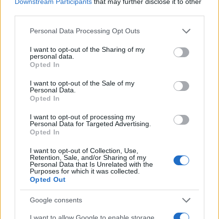
Downstream Participants
that may further disclose it to other
third parties.
Media
BIG BROTHER
ΛΟΛΑ ΝΤΑΙΦΑ
Please note that this website/app uses one or more Google
Personal Data Processing Opt Outs
services and may gather and store information including but
Share:
not limited to your visit or usage behaviour. You may click to
I want to opt-out of the Sharing of my
personal data.
grant or deny consent to Google and its third-party tags to
Opted In
use your data for below specified purposes in below Google
Ακολουθήστε το Νewsit.gr στο
Google News
και
ενημερωθείτε πρώτοι για όλη την ειδησεογραφία και τα
consent section.
I want to opt-out of the Sale of my
τελευταία νέα
της ημέρας
Personal Data.
Opted In
I want to opt-out of processing my
Personal Data for Targeted Advertising.
Opted In
Πιο δημοφιλή
I want to opt-out of Collection, Use,
Retention, Sale, and/or Sharing of my
Personal Data that Is Unrelated with the
1
Purposes for which it was collected.
Η Ελένη Φωτοπούλου ευχήθηκε για τη
Opted Out
γιορτή του Άκη Παυλόπουλου: «Δεκαπέντε
χρόνια μου διδάσκει υπομονή και αγάπη»
Google consents
2
Αριστοτέλης Δαμίγος: Στο Αποτεφρωτήριο
Ριτσώνας το «ύστατο χαίρε» στον Έλληνα
I want to allow Google to enable storage