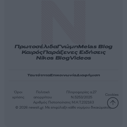
Πρωτοσέλιδα
Γνώμη
Melas Blog
Καιρός
Παράξενες Ειδήσεις
Nikos Blog
Videos
Ταυτότητα
Επικοινωνία
Διαφήμιση
Όροι
Πολιτική
Πληροφορίες α.27
Cookies
χρήσης
απορρήτου
Ν.5253/2025
Αριθμός Πιστοποίησης Μ.Η.Τ.232163
© 2026 newsit.gr. Με επιφύλαξη κάθε νομίμου δικαιώματος.