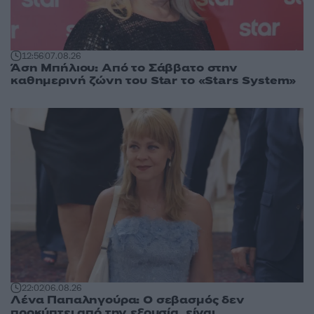
12:56
07.08.26
Άση Μπήλιου: Από το Σάββατο στην
καθημερινή ζώνη του Star το «Stars System»
22:02
06.08.26
Λένα Παπαληγούρα: Ο σεβασμός δεν
προκύπτει από την εξουσία, είναι