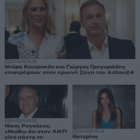
16:06
05.08.26
Ντόρα Κουτροκόη και Γιώργος Γρηγοριάδης
επιστρέφουν στην πρωινή ζώνη του Action24
08:51
05.08.26
Νίκος Ρογκάκος:
«Νιώθω ότι στον ΑΝΤ1
00:16
05.08.26
Κατερίνα
είχα πάντα τη