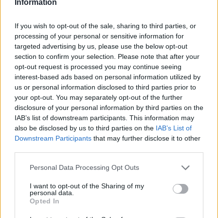
Information
2000 /2000
If you wish to opt-out of the sale, sharing to third parties, or
Υποβολή σχολίου
processing of your personal or sensitive information for
targeted advertising by us, please use the below opt-out
section to confirm your selection. Please note that after your
Όροι Χρήσης
. Το site προστατεύεται από reCAPTCHA, ισχύουν
Πολιτική Απορρήτου
&
Όροι Χρήσης
της Google.
opt-out request is processed you may continue seeing
interest-based ads based on personal information utilized by
Media
us or personal information disclosed to third parties prior to
ΜΑΙΡΗ ΣΥΝΑΤΣΑΚΗ
your opt-out. You may separately opt-out of the further
disclosure of your personal information by third parties on the
Share:
IAB’s list of downstream participants. This information may
also be disclosed by us to third parties on the
IAB’s List of
Ακολουθήστε το Νewsit.gr στο
Google News
και
Downstream Participants
that may further disclose it to other
ενημερωθείτε πρώτοι για όλη την ειδησεογραφία και τα
third parties.
τελευταία νέα
της ημέρας
Please note that this website/app uses one or more Google
Personal Data Processing Opt Outs
services and may gather and store information including but
not limited to your visit or usage behaviour. You may click to
I want to opt-out of the Sharing of my
personal data.
grant or deny consent to Google and its third-party tags to
Opted In
use your data for below specified purposes in below Google
consent section.