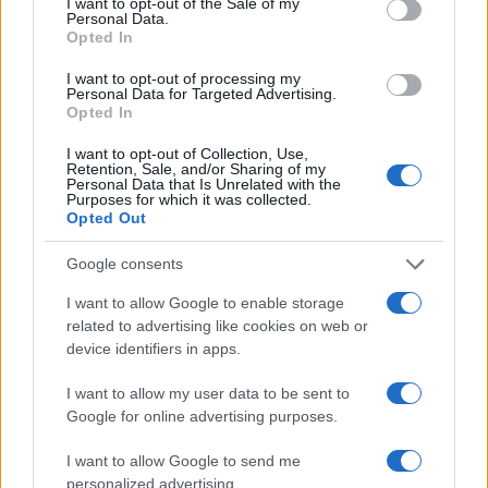
Πιο δημοφιλή
I want to opt-out of the Sale of my
Personal Data.
Opted In
1
Λένα Σαμαρά: Συγκίνηση στο μνημόσυνο
για τον έναν χρόνο από τον θάνατο της
I want to opt-out of processing my
κόρης του Αντώνη Σαμαρά
Personal Data for Targeted Advertising.
Opted In
2
Σοκαριστική υπόθεση στην Κρήτη:
Τουρίστας ρωτούσε πόσο να πληρώσει για
να ασελγήσει σε 10χρονο κορίτσι - Το παιδί
I want to opt-out of Collection, Use,
Retention, Sale, and/or Sharing of my
καθόταν αμέριμνο σε αυλή επιχείρησης
Personal Data that Is Unrelated with the
Purposes for which it was collected.
3
Γερμανία: Συνελήφθη 31χρονος για τρεις
Opted Out
ανθρωποκτονίες μελών της greek mafia
4
Έφυγε από τη ζωή η Χριστίνα Πιτουρά,
Google consents
πρώην σύζυγος του Βασίλη Χιώτη
I want to allow Google to enable storage
5
Δεν ήταν μόνο η ταχύτητα που οδήγησε
related to advertising like cookies on web or
στο τροχαίο στις Σέρρες με νεκρούς μητέρα
device identifiers in apps.
και γιο - «Ίσως κάτι απέσπασε την προσοχή
του οδηγού» λέει πραγματογνώμονας
I want to allow my user data to be sent to
Google for online advertising purposes.
Πιο σχολιασμένα
I want to allow Google to send me
personalized advertising.