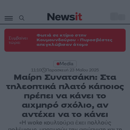
Μετάβαση
σε
o
31
περιεχόμενο
Φωτιά σε κτίριο στην
Συμβαίνει
Κουμουνδούρου - Πυροσβέστες
τώρα:
απεγκλώβισαν άτομο
Media
11:10
Παρασκευή 23 Μαΐου 2025
Μαίρη Συνατσάκη: Στα
τηλεοπτικά πλατό κάποιος
πρέπει να κάνει το
αιχμηρό σχόλιο, αν
αντέχει να το κάνει
«Η woke κουλτούρα έχει πολλούς
πολέμιους, υποτιμούν την αφύπνιση και τη