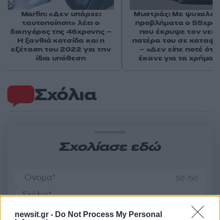
Marfin: «Δεν υπάρχει
Μυστράς: Με ψυχολογ
ταυτοποίηση» λέει ο
προβλήματα ο 55χρο
δικηγόρος της 46χρονης –
που έκρυψε τον νεκ
Η ξανθιά κοτσίδα και η
πατέρα του σε καταψ
εξέταση του 2022 για την
– «Δεν είπε ποτέ ότι 
ίδια υπόθεση
έκανε για τα χρήματ
Σχόλια
Σχολίασε εδώ
50 /50
newsit.gr -
Do Not Process My Personal