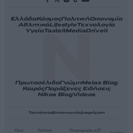
Ελλάδα
Κόσμος
Πολιτική
Οικονομία
Αθλητικά
Lifestyle
Τεχνολογία
Υγεία
Tasteit
Media
Driveit
Πρωτοσέλιδα
Γνώμη
Melas Blog
Καιρός
Παράξενες Ειδήσεις
Nikos Blog
Videos
Ταυτότητα
Επικοινωνία
Διαφήμιση
Όροι
Πολιτική
Πληροφορίες α.27
Cookies