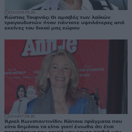
00:01
08.08.26
Κώστας Τουρνάς: Οι αμοιβές των λαϊκών
τραγουδιστών ήταν πάντοτε υψηλότερες από
εκείνες του δικού μας χώρου
19:44
07.08.26
Άριελ Κωνσταντινίδη: Κάποια πράγματα που
είπα δημόσια τα είπα γιατί ένιωθα ότι έτσι
προστάτευα τον εαυτό μου και τα παιδιά μου