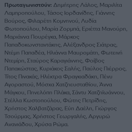
Πρωταγωνιστούν:
Δημήτρης Λάλος, Μαριλίτα
Λαμπροπούλου, Τάσος Ιορδανίδης, Γιάννης
Βούρος, Φιλαρέτη Κομνηνού, Λυδία
Φωτοπούλου, Μαρία Ζορμπά, Εριέττα Μανούρη,
Μαριάννα Πουρέγκα, Μάρκος
Παπαδοκωνσταντάκης, Αλέξανδρος Σιάτρας,
Ντέμη Παπαδέα, Ηλιάννα Μαυρομάτη, Φωτεινή
Ντεμίρη, Σταύρος Καραγιάννης, Φοίβος
Παπακώστας, Κυριάκος Σαλής, Παύλος Πιέρρος,
Τίτος Πινακάς, Ηλέκτρα Φραγκιαδάκη, Πένυ
Αγοραστού, Μόσχα Χατζηευσταθίου, Άννα
Μάγκου, Πηνελόπη Πλάκα, Σάντυ Χατζηϊωάννου,
Στέλλα Κωστοπούλου, Φώτης Πετρίδης,
Χρήστος Χαλβατζάρας, Εύη Δαέλη, Γιώργος
Τσούρμας, Χρήστος Γεωργαλής, Αργυρώ
Ανανιάδου, Χρύσα Ρώμα.