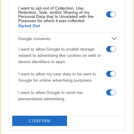
I want to opt-out of Collection, Use,
Retention, Sale, and/or Sharing of my
Personal Data that Is Unrelated with the
Purposes for which it was collected.
Opted Out
Google consents
I want to allow Google to enable storage
related to advertising like cookies on web or
Marfin: «Δεν υπάρχει
Μυστράς: Με ψυχολογ
device identifiers in apps.
ταυτοποίηση» λέει ο
προβλήματα ο 55χρο
δικηγόρος της 46χρονης –
που έκρυψε τον νεκ
I want to allow my user data to be sent to
Η ξανθιά κοτσίδα και η
πατέρα του σε καταψ
Google for online advertising purposes.
εξέταση του 2022 για την
– «Δεν είπε ποτέ ότι 
ίδια υπόθεση
έκανε για τα χρήματ
I want to allow Google to send me
personalized advertising.
Σχόλια
CONFIRM