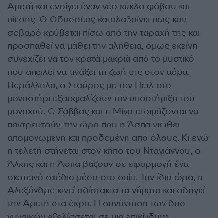
Αρετή και ανοίγει έναν νέο κύκλο φόβου και
πίεσης. Ο Οδυσσέας καταλαβαίνει πως κάτι
σοβαρό κρύβεται πίσω από την ταραχή της και
προσπαθεί να μάθει την αλήθεια, όμως εκείνη
συνεχίζει να τον κρατά μακριά από το μυστικό
που απειλεί να τινάξει τη ζωή της στον αέρα.
Παράλληλα, ο Σταύρος με τον Πωλ στο
μοναστήρι εξασφαλίζουν την υποστήριξη του
μοναχού. Ο Σάββας και η Μίνα ετοιμάζονται να
παντρευτούν, την ώρα που η Άσπα νιώθει
απομονωμένη και προδομένη από όλους. Κι ενώ
η τελετή στήνεται στον κήπο του Νταγιάννου, ο
Άλκης και η Άσπα βάζουν σε εφαρμογή ένα
σκοτεινό σχέδιο μέσα στο σπίτι. Την ίδια ώρα, η
Αλεξάνδρα κινεί αδίστακτα τα νήματα και οδηγεί
την Αρετή στα άκρα. Η συνάντηση των δυο
γυναικών εξελίσσεται σε μια επικίνδυνη