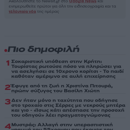
Ακολουθήστε το Νewsit.gr στο
Google News
και
ενημερωθείτε πρώτοι για όλη την ειδησεογραφία και τα
τελευταία νέα
της ημέρας
Πιο δημοφιλή
1
Σοκαριστική υπόθεση στην Κρήτη:
Τουρίστας ρωτούσε πόσο να πληρώσει για
να ασελγήσει σε 10χρονο κορίτσι - Το παιδί
καθόταν αμέριμνο σε αυλή επιχείρησης
2
Έφυγε από τη ζωή η Χριστίνα Πιτουρά,
πρώην σύζυγος του Βασίλη Χιώτη
3
Δεν ήταν μόνο η ταχύτητα που οδήγησε
στο τροχαίο στις Σέρρες με νεκρούς μητέρα
και γιο - «Ίσως κάτι απέσπασε την προσοχή
του οδηγού» λέει πραγματογνώμονας
4
Μυστράς: Αλλαγή στην υπερασπιστική
γραμμή του 55χρονου που έκρυψε τον