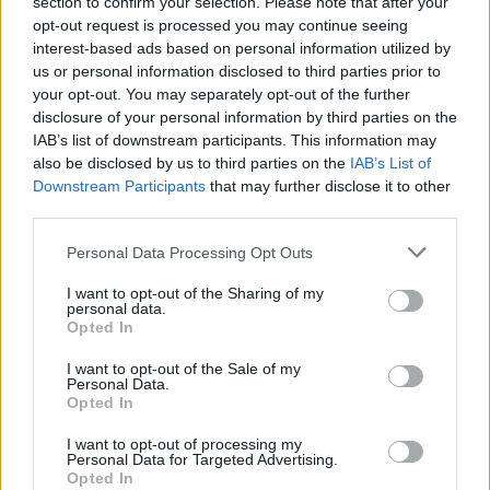
section to confirm your selection. Please note that after your
opt-out request is processed you may continue seeing
ΠΑΡΑΓΩΓΗ:
JK PRODUCTIONS –
interest-based ads based on personal information utilized by
ΚΑΡΑΓΙΑΝΝΗΣ ΓΙΑ ΤΗΝ ALTER EGO MEDIA –
us or personal information disclosed to third parties prior to
MEGΑ
your opt-out. You may separately opt-out of the further
disclosure of your personal information by third parties on the
ΔΙΑΦΗΜΙΣΗ
IAB’s list of downstream participants. This information may
also be disclosed by us to third parties on the
IAB’s List of
Downstream Participants
that may further disclose it to other
third parties.
Please note that this website/app uses one or more Google
Personal Data Processing Opt Outs
services and may gather and store information including but
not limited to your visit or usage behaviour. You may click to
I want to opt-out of the Sharing of my
personal data.
grant or deny consent to Google and its third-party tags to
Opted In
use your data for below specified purposes in below Google
consent section.
I want to opt-out of the Sale of my
Personal Data.
Opted In
I want to opt-out of processing my
Personal Data for Targeted Advertising.
Αν τα χάσατε
Opted In