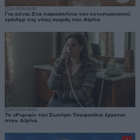
10:31
08.08.26
Για σένα: Στα παρασκήνια του εντυπωσιακού
τρέιλερ της νέας σειράς του Alpha
09:32
08.08.26
Το «Ριφιφί» του Σωτήρη Τσαφούλια έρχεται
στον Alpha
7