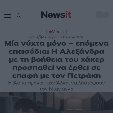
Μετάβαση
σε
o
31
περιεχόμενο
Media
22:56
Δευτέρα 15 Ιουνίου 2026
Μία νύχτα μόνο – επόμενα
επεισόδια: Η Αλεξάνδρα
με τη βοήθεια του χάκερ
προσπαθεί να έρθει σε
επαφή με τον Πετράκη
Η Άσπα «ψήνει» τον Άλκη, να ληστέψουν
τον Νταγιάννο