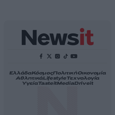
Ελλάδα
Κόσμος
Πολιτική
Οικονομία
Αθλητικά
Lifestyle
Τεχνολογία
Υγεία
Tasteit
Media
Driveit