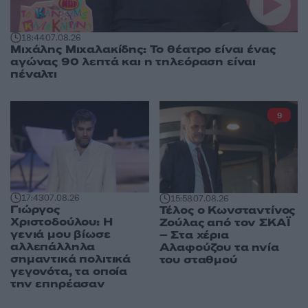
18:44
07.08.26
Μιχάλης Μιχαλακίδης: Το θέατρο είναι ένας
αγώνας 90 λεπτά και η τηλεόραση είναι
πέναλτι
9
17:43
07.08.26
15:58
07.08.26
Γιώργος
Τέλος ο Κωνσταντίνος
Χριστοδούλου: Η
Ζούλας από τον ΣΚΑΪ
γενιά μου βίωσε
– Στα χέρια
αλλεπάλληλα
Αλαφούζου τα ηνία
σημαντικά πολιτικά
του σταθμού
γεγονότα, τα οποία
την επηρέασαν