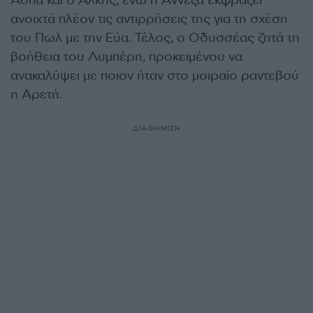
Άσπα και ο Άλκης, ενώ η Αννέζα εκφράζει
ανοιχτά πλέον τις αντιρρήσεις της για τη σχέση
του Πωλ με την Εύα. Τέλος, ο Οδυσσέας ζητά τη
βοήθεια του Λυμπέρη, προκειμένου να
ανακαλύψει με ποιον ήταν στο μοιραίο ραντεβού
η Αρετή.
ΔΙΑΦΗΜΙΣΗ