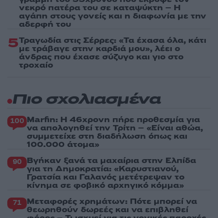
νεκρό πατέρα του σε καταψύκτη – Η
αγάπη στους γονείς και η διαφωνία με την
αδερφή του
5
Τραγωδία στις Σέρρες: «Τα έχασα όλα, κάτι
με τράβαγε στην καρδιά μου», λέει ο
άνδρας που έχασε σύζυγο και γιο στο
τροχαίο
Πιο σχολιασμένα
Marfin: Η 46χρονη πήρε προθεσμία για
100
να απολογηθεί την Τρίτη – «Είναι αθώα,
συμμετείχε στη διαδήλωση όπως και
100.000 άτομα»
Βγήκαν ξανά τα μαχαίρια στην Ελπίδα
90
για τη Δημοκρατία: «Καρυστιανού,
Γρατσία και Γαλανός μετέτρεψαν το
κίνημα σε φοβικό αρχηγικό κόμμα»
Μεταφορές χρημάτων: Πότε μπορεί να
71
θεωρηθούν δωρεές και να επιβληθεί
φόρος – Τι ισχυεί για τις γονικές παροχές