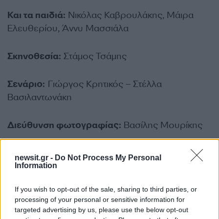
Και τα παιδιά:
Νικόλας Καβρουλάκης, Μάιρα
Ελευθερίου, Άννυ Μασσιάλα
Σκηνοθεσία:
Στάμος Τσάμης
Σενάριο:
Γιώργος Κρητικός – Στέλλα
Βασιλαντωνάκη
Διεύθυνση φωτογραφίας:
Βασίλης Μουρίκης
Σκηνογράφος:
Μαρία Καραθάνου
newsit.gr -
Do Not Process My Personal
Information
Ενδυματολόγος:
Δομνίκη Βασιαγεώργη
If you wish to opt-out of the sale, sharing to third parties, or
processing of your personal or sensitive information for
Μουσική:
Νίκος Τερζής
targeted advertising by us, please use the below opt-out