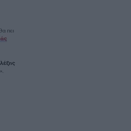
θα πει
λάς
.
λέξης
».