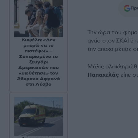
Προ
Την ώρα που φημολ
αντίο στον ΣΚΑΪ έπ
Κυψέλη: «Δεν
μπορώ να το
την αποχαιρέτισε o
πιστέψω» –
Σοκαρισμένο το
ζευγάρι
Μόλις ολοκληρώθη
Αμερικανών που
«υιοθέτησε» τον
Παπαχελάς
είπε σ
26χρονο Αφγανό
στη Λέσβο