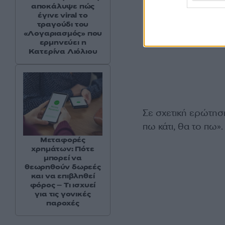
αποκάλυψε πώς
έγινε viral το
τραγούδι του
«Λογαριασμός» που
ερμηνεύει η
Κατερίνα Λιόλιου
Σε σχετική ερώτησ
πω κάτι, θα το πω»
Μεταφορές
χρημάτων: Πότε
μπορεί να
θεωρηθούν δωρεές
και να επιβληθεί
φόρος – Τι ισχυεί
για τις γονικές
παροχές