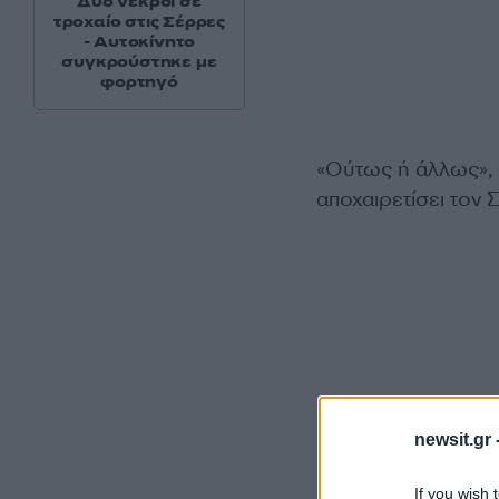
Δύο νεκροί σε
τροχαίο στις Σέρρες
- Αυτοκίνητο
συγκρούστηκε με
φορτηγό
«Ούτως ή άλλως», 
αποχαιρετίσει τον 
newsit.gr 
If you wish 