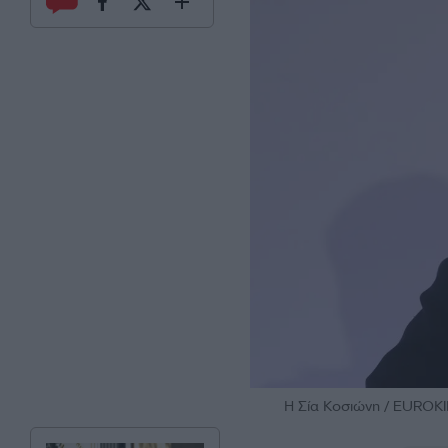
Η Σία Κοσιώνη / EUROK