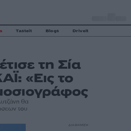
o
Αθήνα
30
C
a
Tasteit
Blogs
Driveit
τισε τη Σία
Ϊ: «Εις το
ημοσιογράφος
υτζάνη θα
δήσεων του
ΔΙΑΦΗΜΙΣΗ