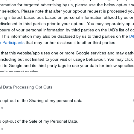
formation for targeted advertising by us, please use the below opt-out s
r selection. Please note that after your opt-out request is processed y
eing interest-based ads based on personal information utilized by us or
disclosed to third parties prior to your opt-out. You may separately opt-
losure of your personal information by third parties on the IAB’s list of
. This information may also be disclosed by us to third parties on the
IA
Participants
that may further disclose it to other third parties.
η
Σία Κοσιώνη
παρακολούθησε το βράδυ της 6ης Μα
 that this website/app uses one or more Google services and may gath
ς ομάδας μπάσκετ του Παναθηναϊκού με τη Βαλένθια
including but not limited to your visit or usage behaviour. You may click 
και κατά την έξοδό της από το γήπεδο, έπεσε πάνω 
 to Google and its third-party tags to use your data for below specifi
ogle consent section.
ής «Το Πρωινό» του ΑΝΤ1. Αναπόφευκτα δέχτηκε
πικείμενη αποχώρησή της από τον ΣΚΑΪ, μετά από 20 
l Data Processing Opt Outs
o opt-out of the Sharing of my personal data.
 για την εξέλιξη του αγώνα, έχω πίστη στο επόμενο
In
μόγελο η
Σία Κοσιώνη
, για την αναμέτρηση του
o opt-out of the Sale of my Personal Data.
ην Βαλένθια.
In