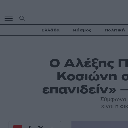
Μετάβαση
σε
περιεχόμενο
Ελλάδα
Κόσμος
Πολιτική
Ο Αλέξης Π
Κοσιώνη σ
επανιδείν» 
Σύμφωνα 
είναι η ο