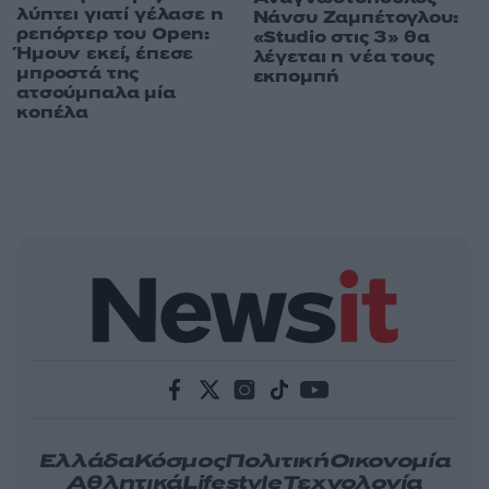
λύπτει γιατί γέλασε η
Νάνσυ Ζαμπέτογλου:
ρεπόρτερ του Open:
«Studio στις 3» θα
Ήμουν εκεί, έπεσε
λέγεται η νέα τους
μπροστά της
εκπομπή
ατσούμπαλα μία
κοπέλα
Ελλάδα
Κόσμος
Πολιτική
Οικονομία
Αθλητικά
Lifestyle
Τεχνολογία