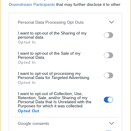
Υποβολή σχολίου
Downstream Participants
that may further disclose it to other
third parties.
Όροι Χρήσης
. Το site προστατεύεται από reCAPTCHA, ισχύουν
Πολιτική Απορρήτου
&
Όροι Χρήσης
της Google.
Please note that this website/app uses one or more Google
Personal Data Processing Opt Outs
services and may gather and store information including but
Media
not limited to your visit or usage behaviour. You may click to
I want to opt-out of the Sharing of my
ΠΑΝΟΣ ΜΙΧΑΛΟΠΟΥΛΟΣ
personal data.
grant or deny consent to Google and its third-party tags to
Opted In
use your data for below specified purposes in below Google
Share:
consent section.
I want to opt-out of the Sale of my
Personal Data.
Opted In
Ακολουθήστε το Νewsit.gr στο
Google News
και
ενημερωθείτε πρώτοι για όλη την ειδησεογραφία και τα
τελευταία νέα
της ημέρας
I want to opt-out of processing my
Personal Data for Targeted Advertising.
Opted In
I want to opt-out of Collection, Use,
Retention, Sale, and/or Sharing of my
Personal Data that Is Unrelated with the
Purposes for which it was collected.
Πιο δημοφιλή
Opted Out
1
Έφυγαν οι συνεργάτες, μένει η Μαρία
Google consents
Καρυστιανού - Η επόμενη μέρα για την