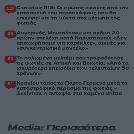
Canadair 515: Οι πρώτες εικόνες από την
127
κατασκευή του αεροσκάφους που θα
επιχειρεί και τη νύχτα στα μέτωπα της
φωτιάς
Αυγερινός, Μουτσάτσου και ακόμη 20
85
πρώην στελέχη κατά Καρυστιανού: «Δεν
αποχωρήσαμε για καρέκλες», αιχμές για
«συγκεντρωτικό μοντέλο»
Το πολωμένο μελτέμι που τροφοδότησε
59
τις φωτιές σε Αττική και Βοιωτία: «Από τα
ισχυρότερα επεισόδια των τελευταίων 50
χρόνων»
Κρανίου τόπος το Πόρτο Γερμενό μετά το
51
καταστροφικό πέρασμα της φωτιάς –
Ξεκίνησε η αυτοψία στα καμένα σπίτια
Media: Περισσότερα