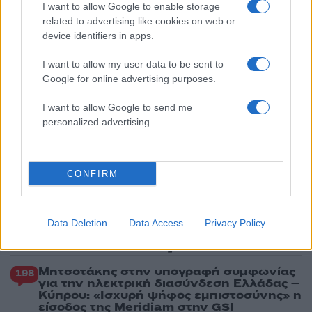
«Ελπίδα για τη Δημοκρατία»
I want to allow Google to enable storage
related to advertising like cookies on web or
2
Σαμοθράκη: «Μαμά νόμιζες ότι δε θα σε
device identifiers in apps.
ξαναδώ;» – Τα πρώτα λόγια του 22χρονου
που έπεσε σε κανάλι με καυτό νερό
I want to allow my user data to be sent to
3
Βαλεντίνη Παπαδάκη για Κώστα Σόμμερ:
Google for online advertising purposes.
«Ανησυχώ μήπως ξεχνάει πόσο πολύ τον
χρειαζόμαστε»
I want to allow Google to send me
4
Η βαθμολογία της UEFA μετά την ισοπαλία
personalized advertising.
του Παναθηναϊκού με την ΤΣΣΚΑ 1948
5
Μυστράς: «Για ψυχολογικούς λόγους»
κρατούσε τον νεκρό πατέρα του στον
CONFIRM
καταψύκτη – Δεν ήταν οικονομικό το
κίνητρο σύμφωνα με τον δικηγόρο του
Data Deletion
Data Access
Privacy Policy
Πιο σχολιασμένα
Μητσοτάκης στην υπογραφή συμφωνίας
198
για την ηλεκτρική διασύνδεση Ελλάδας –
Κύπρου: «Ισχυρή ψήφος εμπιστοσύνης» η
είσοδος της Meridiam στην GSI