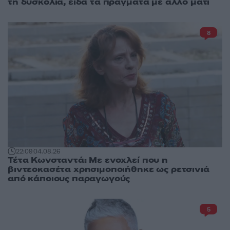
τη δυσκολία, είδα τα πράγματα με άλλο μάτι
8
22:09
04.08.26
Τέτα Κωνσταντά: Με ενοχλεί που η
βιντεοκασέτα χρησιμοποιήθηκε ως ρετσινιά
από κάποιους παραγωγούς
5