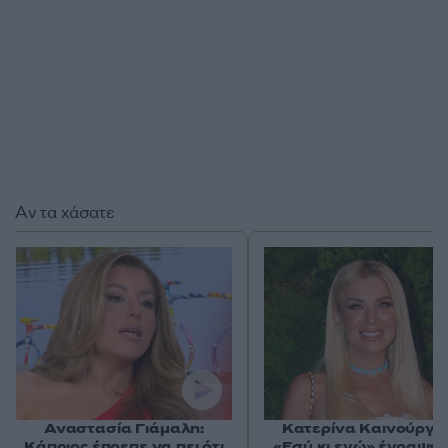
Αν τα χάσατε
Αναστασία Γιάμαλη:
Κατερίνα Καινούργιο
Κάποιος έπρεπε να πει ότι
«Εσύ κι εγώ» έγραψε 