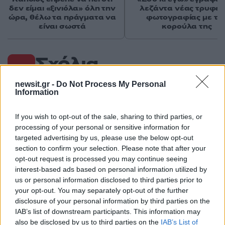
δεν είμαι «ξινιόλα» όλη την
λεζάντα νέας τρυφερ
ώρα, θέλω τα πράγματα να
φωτογραφίας με τη
είναι σωστά
κορούλα της
Σχόλια
newsit.gr -
Do Not Process My Personal
Information
Σχολίασε εδώ
If you wish to opt-out of the sale, sharing to third parties, or
processing of your personal or sensitive information for
targeted advertising by us, please use the below opt-out
section to confirm your selection. Please note that after your
50 /50
opt-out request is processed you may continue seeing
interest-based ads based on personal information utilized by
us or personal information disclosed to third parties prior to
your opt-out. You may separately opt-out of the further
disclosure of your personal information by third parties on the
2000 /2000
IAB’s list of downstream participants. This information may
also be disclosed by us to third parties on the
IAB’s List of