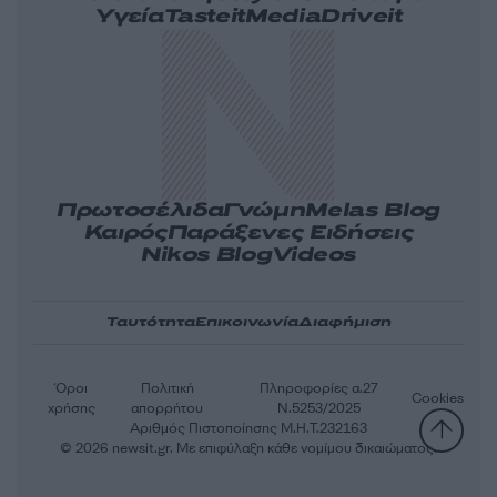
Υγεία
Tasteit
Media
Driveit
Πρωτοσέλιδα
Γνώμη
Melas Blog
Καιρός
Παράξενες Ειδήσεις
Nikos Blog
Videos
Ταυτότητα
Επικοινωνία
Διαφήμιση
Όροι
Πολιτική
Πληροφορίες α.27
Cookies
χρήσης
απορρήτου
Ν.5253/2025
Αριθμός Πιστοποίησης Μ.Η.Τ.232163
© 2026 newsit.gr. Με επιφύλαξη κάθε νομίμου δικαιώματος.