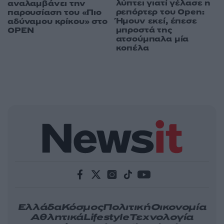
λύπτει γιατί γέλασε η
αναλαμβάνει την
ρεπόρτερ του Open:
παρουσίαση του «Πιο
Ήμουν εκεί, έπεσε
αδύναμου κρίκου» στο
μπροστά της
OPEN
ατσούμπαλα μία
κοπέλα
Ελλάδα
Κόσμος
Πολιτική
Οικονομία
Αθλητικά
Lifestyle
Τεχνολογία