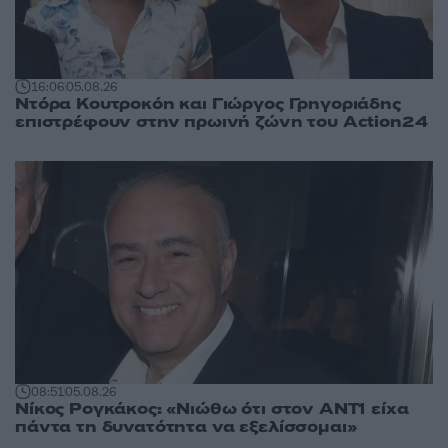
16:06
05.08.26
Ντόρα Κουτροκόη και Γιώργος Γρηγοριάδης
επιστρέφουν στην πρωινή ζώνη του Action24
08:51
05.08.26
Νίκος Ρογκάκος: «Νιώθω ότι στον ΑΝΤ1 είχα
πάντα τη δυνατότητα να εξελίσσομαι»