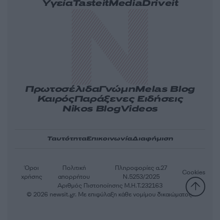
Υγεία
Tasteit
Media
Driveit
Πρωτοσέλιδα
Γνώμη
Melas Blog
Καιρός
Παράξενες Ειδήσεις
Nikos Blog
Videos
Ταυτότητα
Επικοινωνία
Διαφήμιση
Όροι
Πολιτική
Πληροφορίες α.27
Cookies
χρήσης
απορρήτου
Ν.5253/2025
Αριθμός Πιστοποίησης Μ.Η.Τ.232163
© 2026 newsit.gr. Με επιφύλαξη κάθε νομίμου δικαιώματος.