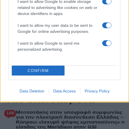
I want to allow Google to enable storage
«Ελπίδα για τη Δημοκρατία»
related to advertising like cookies on web or
2
Σαμοθράκη: «Μαμά νόμιζες ότι δε θα σε
device identifiers in apps.
ξαναδώ;» – Τα πρώτα λόγια του 22χρονου
που έπεσε σε κανάλι με καυτό νερό
I want to allow my user data to be sent to
3
Βαλεντίνη Παπαδάκη για Κώστα Σόμμερ:
Google for online advertising purposes.
«Ανησυχώ μήπως ξεχνάει πόσο πολύ τον
χρειαζόμαστε»
I want to allow Google to send me
personalized advertising.
4
Η βαθμολογία της UEFA μετά την ισοπαλία
του Παναθηναϊκού με την ΤΣΣΚΑ 1948
5
Συγκίνηση στο τελευταίο αντίο στον Λάκη
Χαλκιά: Με την «Φάμπρικα», λαούτο και
CONFIRM
κλαρίνα αποχαιρέτησαν την εμβληματική
φωνή της μεταπολίτευσης
Data Deletion
Data Access
Privacy Policy
Πιο σχολιασμένα
Μητσοτάκης στην υπογραφή συμφωνίας
198
για την ηλεκτρική διασύνδεση Ελλάδας –
Κύπρου: «Ισχυρή ψήφος εμπιστοσύνης» η
είσοδος της Meridiam στην GSI