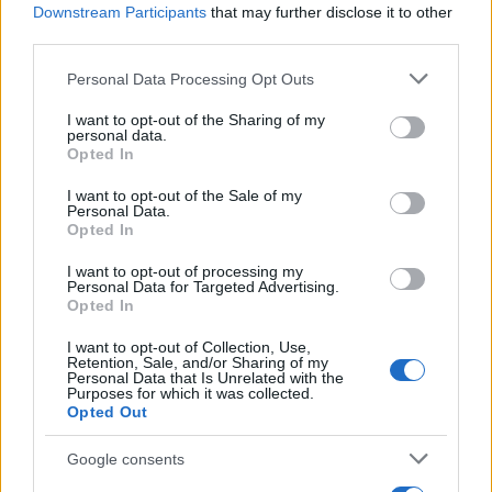
Υποβολή σχολίου
Downstream Participants
that may further disclose it to other
third parties.
Όροι Χρήσης
. Το site προστατεύεται από reCAPTCHA, ισχύουν
Πολιτική Απορρήτου
&
Όροι Χρήσης
της Google.
Please note that this website/app uses one or more Google
Personal Data Processing Opt Outs
services and may gather and store information including but
Media
not limited to your visit or usage behaviour. You may click to
I want to opt-out of the Sharing of my
ΠΑΝΟΣ ΜΙΧΑΛΟΠΟΥΛΟΣ
personal data.
grant or deny consent to Google and its third-party tags to
Opted In
use your data for below specified purposes in below Google
Share:
consent section.
I want to opt-out of the Sale of my
Personal Data.
Opted In
Ακολουθήστε το Νewsit.gr στο
Google News
και
ενημερωθείτε πρώτοι για όλη την ειδησεογραφία και τα
I want to opt-out of processing my
τελευταία νέα
της ημέρας
Personal Data for Targeted Advertising.
Opted In
I want to opt-out of Collection, Use,
Retention, Sale, and/or Sharing of my
Personal Data that Is Unrelated with the
Purposes for which it was collected.
Opted Out
Πιο δημοφιλή
Google consents
1
Έφυγαν οι συνεργάτες, μένει η Μαρία
Καρυστιανού - Η επόμενη μέρα για την