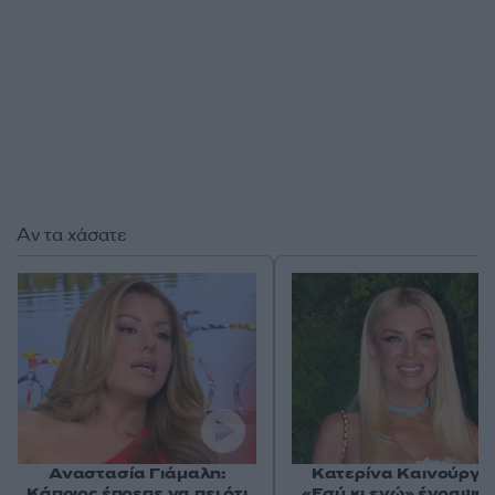
Αν τα χάσατε
Αναστασία Γιάμαλη:
Κατερίνα Καινούργιο
Κάποιος έπρεπε να πει ότι
«Εσύ κι εγώ» έγραψε 