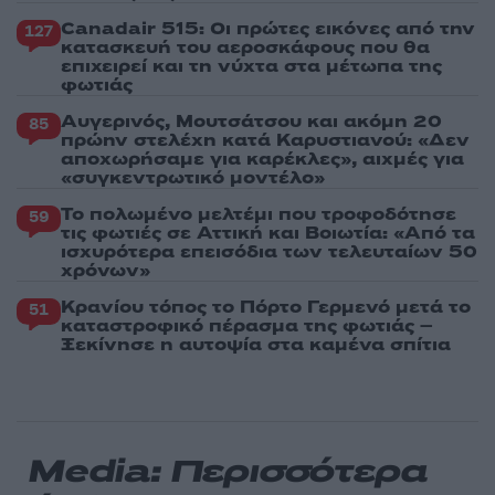
Canadair 515: Οι πρώτες εικόνες από την
127
κατασκευή του αεροσκάφους που θα
επιχειρεί και τη νύχτα στα μέτωπα της
φωτιάς
Αυγερινός, Μουτσάτσου και ακόμη 20
85
πρώην στελέχη κατά Καρυστιανού: «Δεν
αποχωρήσαμε για καρέκλες», αιχμές για
«συγκεντρωτικό μοντέλο»
Το πολωμένο μελτέμι που τροφοδότησε
59
τις φωτιές σε Αττική και Βοιωτία: «Από τα
ισχυρότερα επεισόδια των τελευταίων 50
χρόνων»
Κρανίου τόπος το Πόρτο Γερμενό μετά το
51
καταστροφικό πέρασμα της φωτιάς –
Ξεκίνησε η αυτοψία στα καμένα σπίτια
Media: Περισσότερα