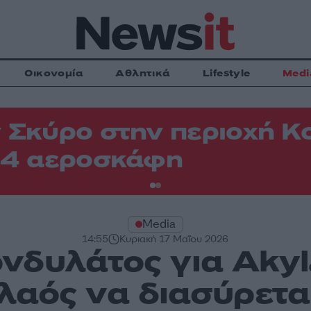
Οικονομία
Αθλητικά
Lifestyle
Medi
 Σκύρο στην περιοχή Κ
 4 αεροσκάφη
Media
14:55
Κυριακή 17 Μαΐου 2026
νδυλάτος για Akyla
λαός να διασύρετα