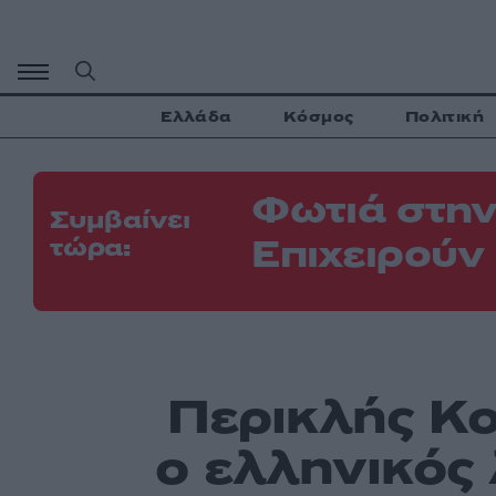
Μετάβαση
σε
περιεχόμενο
Ελλάδα
Κόσμος
Πολιτική
Φωτιά στην
Συμβαίνει
Επιχειρούν
τώρα:
Περικλής Κο
ο ελληνικός 