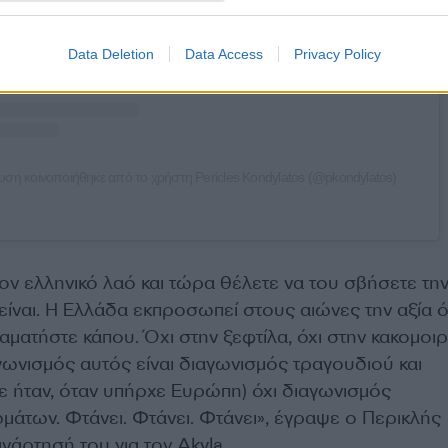
Data Deletion
Data Access
Privacy Policy
υση κοινοποιήθηκε από το χρήστη Pericles Kondylatos (@pkondylatos)
ον ελληνικό λαό και τώρα θέλετε να του σβήσετε τη
 είναι. Η Ελλάδα εκπροσωπεί στους αιώνες την αξία ό
αματήστε κάπου. Όχι στην ξεφτίλα, όχι στην κακομοιρι
γωνισμός αυτός είναι διαγωνισμός τραγουδιού και
ε ήταν, όταν υπήρχε Ευρώπη) όχι διαγωνισμός
μάτων. Φτάνει. Φτάνει. Φτάνει», έγραψε ο Περικλής
άρτησή του για τον Akyla.