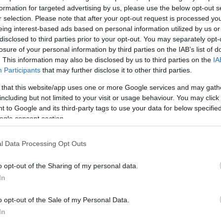
formation for targeted advertising by us, please use the below opt-out s
αθλητές μας που είναι πάμφτωχοι και φυτοζωούν και
r selection. Please note that after your opt-out request is processed y
υς δεν σας νοιάζουν;
eing interest-based ads based on personal information utilized by us or
disclosed to third parties prior to your opt-out. You may separately opt-
losure of your personal information by third parties on the IAB’s list of
λάδα του Χατζηδάκη, του Θεοδωράκη του Παπαθανα
. This information may also be disclosed by us to third parties on the
IA
και πολλών άλλων διεθνών, το 2026 να δείχνει αυτό
Participants
that may further disclose it to other third parties.
λια να τον δείχνετε σαν ήρωα όταν εσείς οι ίδιοι την
 that this website/app uses one or more Google services and may gath
θα τον πετάξετε σαν στυμμένη λεμονόκουπα, γιατί δ
including but not limited to your visit or usage behaviour. You may click 
ς στο να πουλήσετε συμπερίληψη και ανθρωπισμό (το
 to Google and its third-party tags to use your data for below specifi
ogle consent section.
 κατρακύλα. Στοπ στην ζωοποίηση του ανθρώπου. 
ρα του Σώρος και του Σιωνισμού που θέλουν να
l Data Processing Opt Outs
 ανθρωπότητα. Σταματήστε τα κανάλια με τη μ@
o opt-out of the Sharing of my personal data.
In
o opt-out of the Sale of my Personal Data.
In