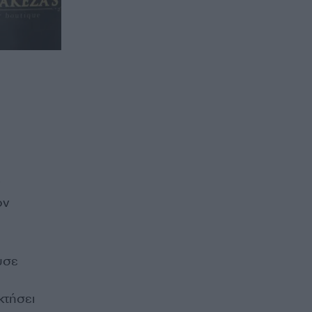
ον
υσε
κτήσει