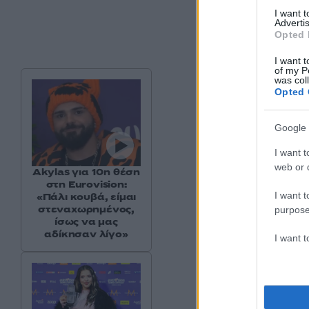
I want 
Advertis
Opted 
I want t
of my P
was col
Opted 
Google 
I want t
web or d
Akylas για 10η θέση
στη Eurovision:
I want t
«Πάλι κουβά, είμαι
στεναχωρημένος,
purpose
Δείτε αυτή τη
ίσως να μας
αδίκησαν λίγο»
I want 