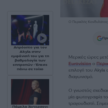
O Περικλής Κονδυλάτο
Προ
Απρόοπτο για τον
Akyla στην
εμφάνισή του για τη
Μερικές ώρες μετά
βαθμολογία των
Eurovision
ο
Περι
επιτροπών - Έπεσε
πάνω σε τοίχο
επιλογή του Akyla
διαγωνισμό.
Ο γνωστός σχεδιασ
μία φωτογραφία το
τραγουδιστή. Σημει
Πάμελα Άντερσον: