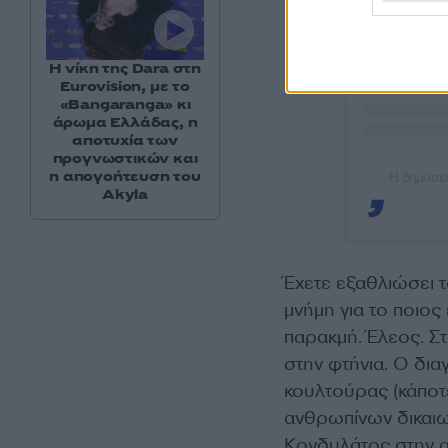
Η νίκη της Dara στη
Eurovision, με το
«Bangaranga» κι
άρωμα Ελλάδας, η
αποτυχία των
προγνωστικών και
η απογοήτευση του
Η δημοσίε
Akyla
Έχετε εξαθλιώσει τ
μνήμη για το ποιος
παρακμή. Έλεος. Στ
στην φτήνια. Ο δια
κουλτούρας (κάποτ
ανθρωπίνων δικαιω
Κονδυλάτος στην αν