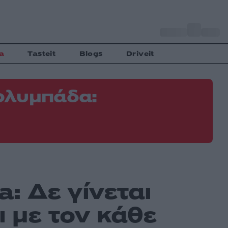
o
Αθήνα
34
C
a
Tasteit
Blogs
Driveit
ολυμπάδα:
Φ
Ε
: Δε γίνεται
ι με τον κάθε