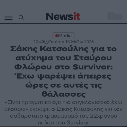
Μετάβαση
σε
o
33
περιεχόμενο
Media
10:49
Τετάρτη 13 Μαΐου 2026
Σάκης Κατσούλης για το
ατύχημα του Σταύρου
Φλώρου στο Survivor:
Έχω ψαρέψει άπειρες
ώρες σε αυτές τις
θάλασσες
«Είναι πραγματικά ό,τι πιο συγκλονιστικό έχω
ακούσει» έγραψε ο Σάκης Κατσούλης για τον
σοβαρότατο τραυματισμό του 22χρονου
παίκτη του Survivor