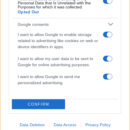
ενημερωθείτε πρώτοι για όλη την ειδησεογραφία και τα
Personal Data that Is Unrelated with the
τελευταία νέα
της ημέρας
Purposes for which it was collected.
Opted Out
Google consents
I want to allow Google to enable storage
related to advertising like cookies on web or
Πιο δημοφιλή
device identifiers in apps.
1
Ο Κώστας Σαμαράς δημοσίευσε μία παιδική
I want to allow my user data to be sent to
φωτογραφία για την επέτειο θανάτου της
Google for online advertising purposes.
αδελφής του, Λένας
2
Δολοφονία Βρετανίδας στην Κυψέλη: Οι
I want to allow Google to send me
δύο καταθέσεις «κλειδί» της συζύγου του
personalized advertising.
26χρονου Αφγανού – Το στίγμα του
κινητού, η θεία από την Ινδία και τα
απειλητικά μηνύματα
CONFIRM
3
Η Ελένη Φωτοπούλου ευχήθηκε για τη
γιορτή του Άκη Παυλόπουλου: «Δεκαπέντε
χρόνια μου διδάσκει υπομονή και αγάπη»
4
«Αφιέρωσε τη ζωή της στο να βοηθά
Data Deletion
Data Access
Privacy Policy