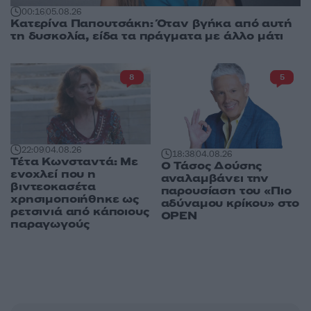
00:16
05.08.26
Κατερίνα Παπουτσάκη: Όταν βγήκα από αυτή
τη δυσκολία, είδα τα πράγματα με άλλο μάτι
8
5
22:09
04.08.26
18:38
04.08.26
Τέτα Κωνσταντά: Με
Ο Τάσος Δούσης
ενοχλεί που η
αναλαμβάνει την
βιντεοκασέτα
παρουσίαση του «Πιο
χρησιμοποιήθηκε ως
αδύναμου κρίκου» στο
ρετσινιά από κάποιους
OPEN
παραγωγούς