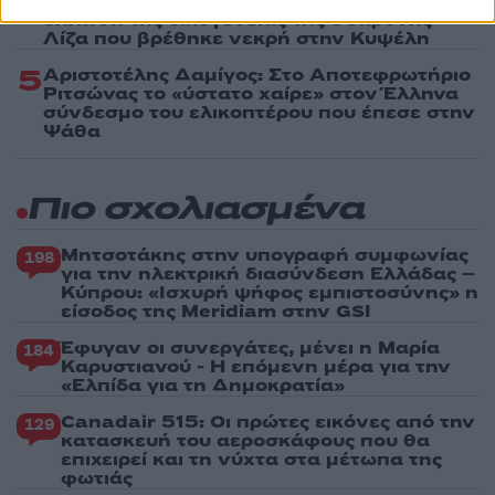
ανθρώπους που είχαν ανάγκη» - Η πρώτη
δήλωση της οικογένειας της 38χρονης
Λίζα που βρέθηκε νεκρή στην Κυψέλη
5
Αριστοτέλης Δαμίγος: Στο Αποτεφρωτήριο
Ριτσώνας το «ύστατο χαίρε» στον Έλληνα
σύνδεσμο του ελικοπτέρου που έπεσε στην
Ψάθα
Πιο σχολιασμένα
Μητσοτάκης στην υπογραφή συμφωνίας
198
για την ηλεκτρική διασύνδεση Ελλάδας –
Κύπρου: «Ισχυρή ψήφος εμπιστοσύνης» η
είσοδος της Meridiam στην GSI
Έφυγαν οι συνεργάτες, μένει η Μαρία
184
Καρυστιανού - Η επόμενη μέρα για την
«Ελπίδα για τη Δημοκρατία»
Canadair 515: Οι πρώτες εικόνες από την
129
κατασκευή του αεροσκάφους που θα
επιχειρεί και τη νύχτα στα μέτωπα της
φωτιάς