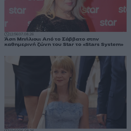
12:56
07.08.26
Άση Μπήλιου: Από το Σάββατο στην
καθημερινή ζώνη του Star το «Stars System»