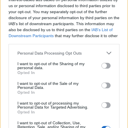
Σχολίασε εδώ
us or personal information disclosed to third parties prior to
your opt-out. You may separately opt-out of the further
disclosure of your personal information by third parties on the
50 /50
IAB’s list of downstream participants. This information may
also be disclosed by us to third parties on the
IAB’s List of
Downstream Participants
that may further disclose it to other
third parties.
Please note that this website/app uses one or more Google
Personal Data Processing Opt Outs
2000 /2000
services and may gather and store information including but
not limited to your visit or usage behaviour. You may click to
I want to opt-out of the Sharing of my
Υποβολή σχολίου
personal data.
grant or deny consent to Google and its third-party tags to
Opted In
use your data for below specified purposes in below Google
Όροι Χρήσης
. Το site προστατεύεται από reCAPTCHA, ισχύουν
consent section.
Πολιτική Απορρήτου
&
Όροι Χρήσης
της Google.
I want to opt-out of the Sale of my
Personal Data.
Media
Opted In
SURVIVOR
ΣΑΚΗΣ ΚΑΤΣΟΥΛΗΣ
I want to opt-out of processing my
Personal Data for Targeted Advertising.
Share:
Opted In
I want to opt-out of Collection, Use,
Ακολουθήστε το Νewsit.gr στο
Google News
και
Retention, Sale, and/or Sharing of my