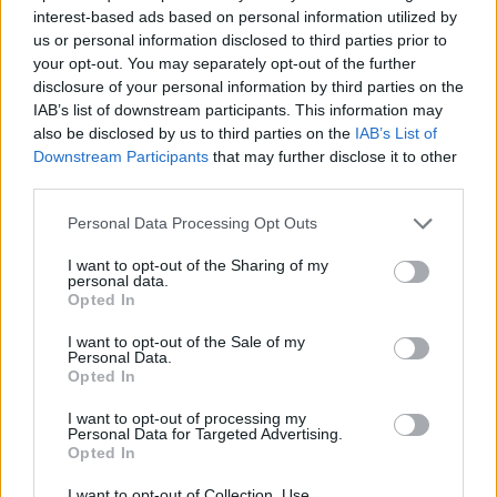
interest-based ads based on personal information utilized by
us or personal information disclosed to third parties prior to
your opt-out. You may separately opt-out of the further
Αν τα χάσατε
disclosure of your personal information by third parties on the
IAB’s list of downstream participants. This information may
also be disclosed by us to third parties on the
IAB’s List of
Downstream Participants
that may further disclose it to other
third parties.
Please note that this website/app uses one or more Google
Personal Data Processing Opt Outs
services and may gather and store information including but
not limited to your visit or usage behaviour. You may click to
I want to opt-out of the Sharing of my
personal data.
grant or deny consent to Google and its third-party tags to
Opted In
«Χόρεψε» και το έδαφος
Η Φίνος Φιλμ για τη Γι
use your data for below specified purposes in below Google
στους ρυθμούς των
της Μητέρας με έν
consent section.
I want to opt-out of the Sale of my
Metallica - Το Γεωδυναμικό
απολαυστικό βίντε
Personal Data.
Ινστιτούτο «έπιασε»
γεμάτο ατάκες από ται
Opted In
δονήσεις κατά τη διάρκεια
της – «Μην τσακώνεσ
της συναυλίας
I want to opt-out of processing my
Personal Data for Targeted Advertising.
Opted In
Σχόλια
I want to opt-out of Collection, Use,