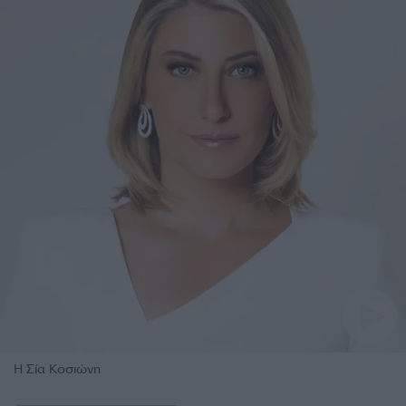
Η Σία Κοσιώνη