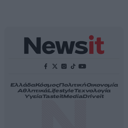
Ελλάδα
Κόσμος
Πολιτική
Οικονομία
Αθλητικά
Lifestyle
Τεχνολογία
Υγεία
Tasteit
Media
Driveit