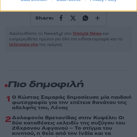
ΣΙΑ ΚΟΣΙΩΝΗ
ΣΚΑΪ
Share:
Ακολουθήστε το Νewsit.gr στο
Google News
και
ενημερωθείτε πρώτοι για όλη την ειδησεογραφία και τα
τελευταία νέα
της ημέρας
Πιο δημοφιλή
1
Ο Κώστας Σαμαράς δημοσίευσε μία παιδική
φωτογραφία για την επέτειο θανάτου της
αδελφής του, Λένας
2
Δολοφονία Βρετανίδας στην Κυψέλη: Οι
δύο καταθέσεις «κλειδί» της συζύγου του
26χρονου Αφγανού – Το στίγμα του
κινητού, η θεία από την Ινδία και τα