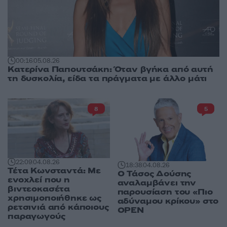
00:16
05.08.26
Κατερίνα Παπουτσάκη: Όταν βγήκα από αυτή
τη δυσκολία, είδα τα πράγματα με άλλο μάτι
8
5
22:09
04.08.26
18:38
04.08.26
Τέτα Κωνσταντά: Με
Ο Τάσος Δούσης
ενοχλεί που η
αναλαμβάνει την
βιντεοκασέτα
παρουσίαση του «Πιο
χρησιμοποιήθηκε ως
αδύναμου κρίκου» στο
ρετσινιά από κάποιους
OPEN
παραγωγούς