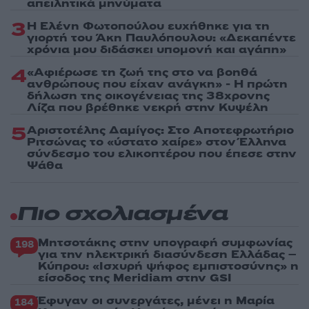
απειλητικά μηνύματα
3
Η Ελένη Φωτοπούλου ευχήθηκε για τη
γιορτή του Άκη Παυλόπουλου: «Δεκαπέντε
χρόνια μου διδάσκει υπομονή και αγάπη»
4
«Αφιέρωσε τη ζωή της στο να βοηθά
ανθρώπους που είχαν ανάγκη» - Η πρώτη
δήλωση της οικογένειας της 38χρονης
Λίζα που βρέθηκε νεκρή στην Κυψέλη
5
Αριστοτέλης Δαμίγος: Στο Αποτεφρωτήριο
Ριτσώνας το «ύστατο χαίρε» στον Έλληνα
σύνδεσμο του ελικοπτέρου που έπεσε στην
Ψάθα
Πιο σχολιασμένα
Μητσοτάκης στην υπογραφή συμφωνίας
198
για την ηλεκτρική διασύνδεση Ελλάδας –
Κύπρου: «Ισχυρή ψήφος εμπιστοσύνης» η
είσοδος της Meridiam στην GSI
Έφυγαν οι συνεργάτες, μένει η Μαρία
184