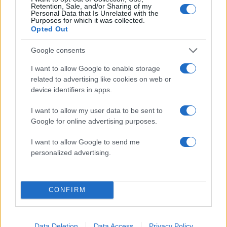
Retention, Sale, and/or Sharing of my
Personal Data that Is Unrelated with the
Purposes for which it was collected.
Opted Out
Σχολίασε εδώ
Google consents
I want to allow Google to enable storage
related to advertising like cookies on web or
50 /50
device identifiers in apps.
I want to allow my user data to be sent to
Google for online advertising purposes.
I want to allow Google to send me
2000 /2000
personalized advertising.
Υποβολή σχολίου
Όροι Χρήσης
. Το site προστατεύεται από reCAPTCHA, ισχύουν
CONFIRM
Πολιτική Απορρήτου
&
Όροι Χρήσης
της Google.
Media
ΑΝΤΩΝΗΣ ΣΡΟΙΤΕΡ
ΛΕΝΑ ΦΛΥΤΖΑΝΗ
Data Deletion
Data Access
Privacy Policy