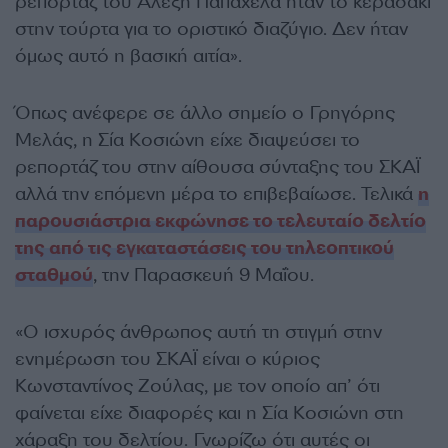
ρεπορτάζ του Αλέξη Παπαχελά ήταν το κερασάκι
στην τούρτα για το οριστικό διαζύγιο. Δεν ήταν
όμως αυτό η βασική αιτία».
Όπως ανέφερε σε άλλο σημείο ο Γρηγόρης
Μελάς, η Σία Κοσιώνη είχε διαψεύσει το
ρεπορτάζ του στην αίθουσα σύνταξης του ΣΚΑΪ
αλλά την επόμενη μέρα το επιβεβαίωσε. Τελικά
η
παρουσιάστρια εκφώνησε το τελευταίο δελτίο
της από τις εγκαταστάσεις του τηλεοπτικού
σταθμού
, την Παρασκευή 9 Μαΐου.
«Ο ισχυρός άνθρωπος αυτή τη στιγμή στην
ενημέρωση του ΣΚΑΪ είναι ο κύριος
Κωνσταντίνος Ζούλας, με τον οποίο απ’ ότι
φαίνεται είχε διαφορές και η Σία Κοσιώνη στη
χάραξη του δελτίου. Γνωρίζω ότι αυτές οι