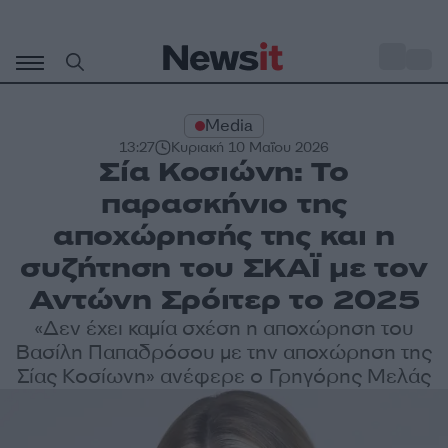
Μετάβαση
σε
o
33
περιεχόμενο
Media
13:27
Κυριακή 10 Μαΐου 2026
Σία Κοσιώνη: Το
παρασκήνιο της
αποχώρησής της και η
συζήτηση του ΣΚΑΪ με τον
Αντώνη Σρόιτερ το 2025
«Δεν έχει καμία σχέση η αποχώρηση του
Βασίλη Παπαδρόσου με την αποχώρηση της
Σίας Κοσίωνη» ανέφερε ο Γρηγόρης Μελάς