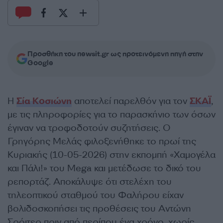
Προσθήκη του newsit.gr ως προτεινόμενη πηγή στην
Google
Η
Σία Κοσιώνη
αποτελεί παρελθόν για τον
ΣΚΑΪ
,
με τις πληροφορίες για το παρασκήνιο των όσων
έγιναν να τροφοδοτούν συζητήσεις. Ο
Γρηγόρης Μελάς φιλοξενήθηκε το πρωί της
Κυριακής (10-05-2026) στην εκπομπή «Χαμογέλα
και Πάλι!» του Mega και μετέδωσε το δικό του
ρεπορτάζ. Αποκάλυψε ότι στελέχη του
τηλεοπτικού σταθμού του Φαλήρου είχαν
βολιδοσκοπήσει τις προθέσεις του Αντώνη
Σρόιτερ πριν από περίπου ένα χρόνο, χωρίς