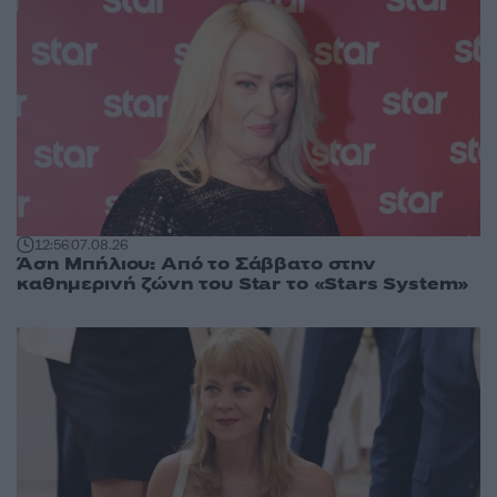
12:56
07.08.26
Άση Μπήλιου: Από το Σάββατο στην
καθημερινή ζώνη του Star το «Stars System»