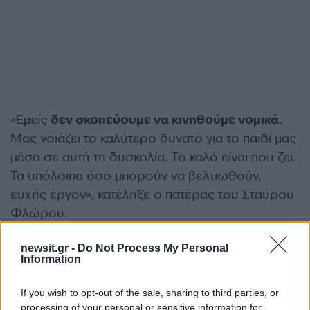
«Εμείς
δεν σκοπεύουμε να κινηθούμε νομικά.
Μας νοιάζει το καλύτερο δυνατό για το παιδί μας
μέσα σε αυτή τη δυσκολία. Το καλό είναι που ζει.
Τα υπόλοιπα όσο μπορούν να βελτιωθούν,
ευχής έργον», κατέληξε ο πατέρας του Σταύρου
Φλώρου.
ΔΙΑΦΗΜΙΣΗ
newsit.gr -
Do Not Process My Personal
Information
If you wish to opt-out of the sale, sharing to third parties, or
processing of your personal or sensitive information for