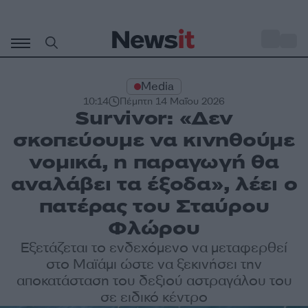
Μετάβαση
σε
o
29
περιεχόμενο
Media
10:14
Πέμπτη 14 Μαΐου 2026
Survivor: «Δεν
σκοπεύουμε να κινηθούμε
νομικά, η παραγωγή θα
αναλάβει τα έξοδα», λέει ο
πατέρας του Σταύρου
Φλώρου
Εξετάζεται το ενδεχόμενο να μεταφερθεί
στο Μαϊάμι ώστε να ξεκινήσει την
αποκατάσταση του δεξιού αστραγάλου του
σε ειδικό κέντρο