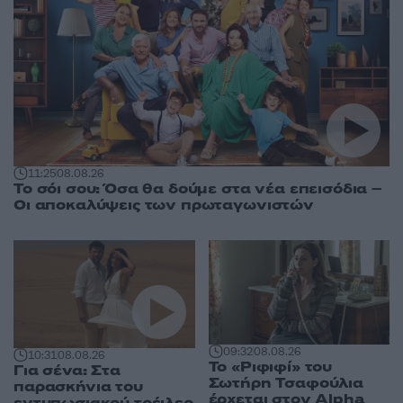
11:25
08.08.26
Το σόι σου: Όσα θα δούμε στα νέα επεισόδια –
Οι αποκαλύψεις των πρωταγωνιστών
09:32
08.08.26
10:31
08.08.26
Το «Ριφιφί» του
Για σένα: Στα
Σωτήρη Τσαφούλια
παρασκήνια του
έρχεται στον Alpha