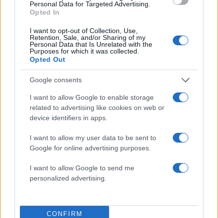
σώσει τον 4χρονο που
Σε συναγερμό η χώρα 
Personal Data for Targeted Advertising.
πνίγηκε σε πισίνα στην
φωτιές, ενισχύονται 
Opted In
Πάρο - Πώς έγινε η
άνεμοι τις επόμενες ημ
τραγωδία
I want to opt-out of Collection, Use,
Retention, Sale, and/or Sharing of my
Personal Data that Is Unrelated with the
Purposes for which it was collected.
Σχόλια
Opted Out
Google consents
I want to allow Google to enable storage
related to advertising like cookies on web or
Σχολίασε εδώ
device identifiers in apps.
I want to allow my user data to be sent to
50 /50
Google for online advertising purposes.
I want to allow Google to send me
personalized advertising.
2000 /2000
CONFIRM