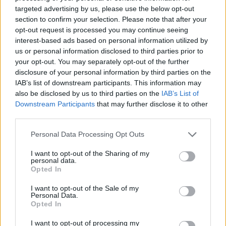
targeted advertising by us, please use the below opt-out
section to confirm your selection. Please note that after your
opt-out request is processed you may continue seeing
interest-based ads based on personal information utilized by
us or personal information disclosed to third parties prior to
your opt-out. You may separately opt-out of the further
disclosure of your personal information by third parties on the
IAB’s list of downstream participants. This information may
also be disclosed by us to third parties on the
IAB’s List of
Αν τα χάσατε
Downstream Participants
that may further disclose it to other
third parties.
Please note that this website/app uses one or more Google
Personal Data Processing Opt Outs
services and may gather and store information including but
not limited to your visit or usage behaviour. You may click to
I want to opt-out of the Sharing of my
personal data.
grant or deny consent to Google and its third-party tags to
Opted In
use your data for below specified purposes in below Google
consent section.
I want to opt-out of the Sale of my
Personal Data.
Opted In
Η απεγνωσμένη
Εκρηκτικό κοκτέιλ ζέσ
προσπάθεια του barman να
με 40άρια και 8 μποφό
I want to opt-out of processing my