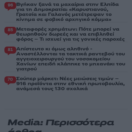
Βγήκαν ξανά τα μαχαίρια στην Ελπίδα
96
για τη Δημοκρατία: «Καρυστιανού,
Γρατσία και Γαλανός μετέτρεψαν το
κίνημα σε φοβικό αρχηγικό κόμμα»
Μεταφορές χρημάτων: Πότε μπορεί να
85
θεωρηθούν δωρεές και να επιβληθεί
φόρος – Τι ισχυεί για τις γονικές παροχές
Απίστευτο κι όμως αληθινό -
81
Aναστέλλονται τα τακτικά ραντεβού του
αγγειοχειρουργού του νοσοκομείου
Χανίων επειδή κλάπηκε το μηχανάκι του
γιατρού
Σούπερ μάρκετ: Νέες μειώσεις τιμών –
70
916 προϊόντα στην εθνική πρωτοβουλία,
ανάμεσά τους 130 σχολικά
Media: Περισσότερα