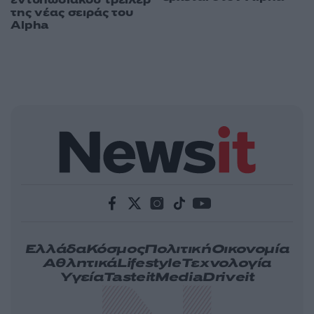
εντυπωσιακού τρέιλερ
της νέας σειράς του
Alpha
Ελλάδα
Κόσμος
Πολιτική
Οικονομία
Αθλητικά
Lifestyle
Τεχνολογία
Υγεία
Tasteit
Media
Driveit