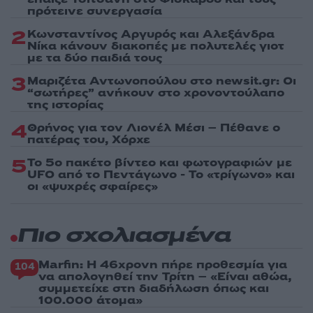
πρότεινε συνεργασία
2
Κωνσταντίνος Αργυρός και Αλεξάνδρα
Νίκα κάνουν διακοπές με πολυτελές γιοτ
με τα δύο παιδιά τους
3
Μαριζέτα Αντωνοπούλου στο newsit.gr: Οι
“σωτήρες” ανήκουν στο χρονοντούλαπο
της ιστορίας
4
Θρήνος για τον Λιονέλ Μέσι – Πέθανε ο
πατέρας του, Χόρχε
5
Το 5ο πακέτο βίντεο και φωτογραφιών με
UFO από το Πεντάγωνο - Το «τρίγωνο» και
οι «ψυχρές σφαίρες»
Πιο σχολιασμένα
Marfin: Η 46χρονη πήρε προθεσμία για
104
να απολογηθεί την Τρίτη – «Είναι αθώα,
συμμετείχε στη διαδήλωση όπως και
100.000 άτομα»