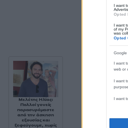
I want 
Advertis
Opted 
I want t
of my P
was col
Opted 
Google 
I want t
web or d
I want t
purpose
I want 
Μελέτης Ηλίας:
Πολλοί γονείς
παρασυρόμαστε
από την άσκηση
εξουσίας και
ξεφεύγουμε, χωρίς
Παράλληλα, οι τοπι