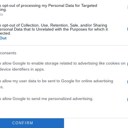
to opt-out of processing my Personal Data for Targeted
ing.
In
o opt-out of Collection, Use, Retention, Sale, and/or Sharing
ersonal Data that Is Unrelated with the Purposes for which it
lected.
Out
consents
o allow Google to enable storage related to advertising like cookies on
evice identifiers in apps.
o allow my user data to be sent to Google for online advertising
s.
to allow Google to send me personalized advertising.
CONFIRM
κές αρχές, αστυνομία και λιμενικό σώμα συνεχίζουν 