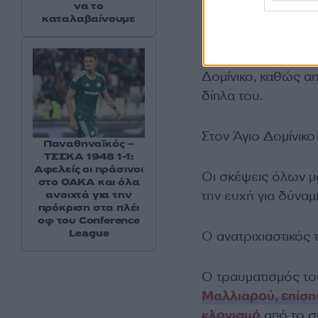
να το
διερεύνηση των α
καταλαβαίνουμε
Τρία μέλη της οικο
Δομίνικο, καθώς α
δίπλα του.
Στον Άγιο Δομίνικο 
Παναθηναϊκός –
ΤΣΣΚΑ 1948 1-1:
Αφελείς οι πράσινοι
Οι σκέψεις όλων μα
στο ΟΑΚΑ και όλα
την ευχή για δύναμ
ανοιχτά για την
πρόκριση στα πλέι
οφ του Conference
League
Ο ανατριχιαστικός
Ο τραυματισμός το
Μαλλιαρού, επίσης
κλονισμό
από το σ