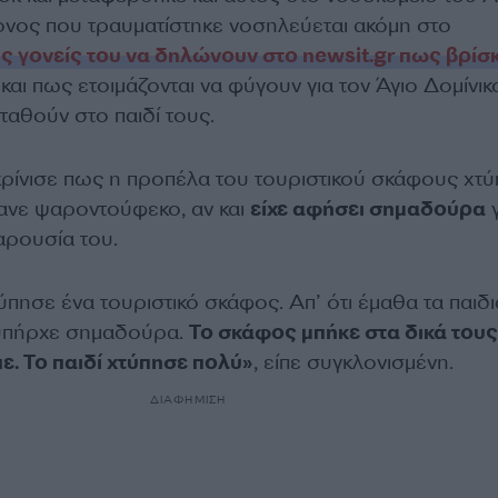
ονος που τραυματίστηκε νοσηλεύεται ακόμη στο
ς γονείς του να δηλώνουν στο newsit.gr πως βρίσ
και πως ετοιμάζονται να φύγουν για τον Άγιο Δομίνικ
αθούν στο παιδί τους.
κρίνισε πως η προπέλα του τουριστικού σκάφους χτ
ανε ψαροντούφεκο, αν και
είχε αφήσει σημαδούρα
γ
αρουσία του.
τύπησε ένα τουριστικό σκάφος. Απ’ ότι έμαθα τα παιδι
 υπήρχε σημαδούρα.
Το σκάφος μπήκε στα δικά τους
πε. Το παιδί χτύπησε πολύ»
, είπε συγκλονισμένη.
ΔΙΑΦΗΜΙΣΗ