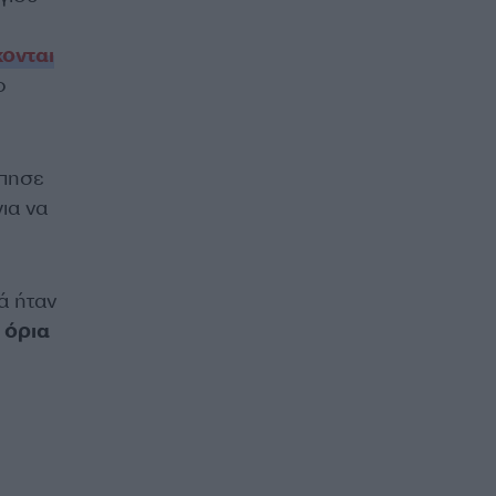
κονται
ο
ύπησε
ια να
ά ήταν
 όρια