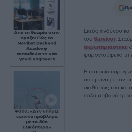
Προ
Εκτός κινδύνου κα
Από τη θεωρία στην
πράξη: Πώς το
του
Survivor
, Στα
Novibet Backend
ακρωτηριάστηκε
ό
Academy
εκπαιδεύει τη νέα
ψαροντούφεκο τη Δ
γενιά engineers
Η εταιρεία παραγω
σύμφωνα με την οπο
αισθήσεις του και
πολύ σοβαρό τραυμ
Ψάθα: «Δεν υπήρξε
τεχνικό πρόβλημα
με τα δύο
ελικόπτερα»