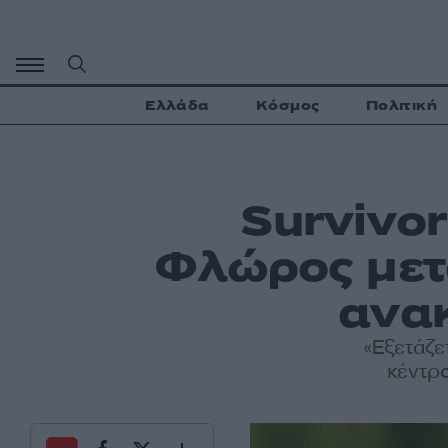
Μετάβαση
σε
περιεχόμενο
Ελλάδα
Κόσμος
Πολιτική
Survivor
Φλώρος μετά
ανακ
«Εξετάζε
κέντρ