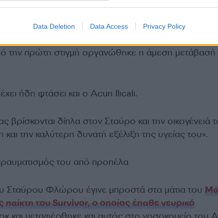
κριβών συνθηκών του ατυχήματος.
Data Deletion
Data Access
Privacy Policy
γένειάς του βρίσκονται ήδη καθοδόν προς τον Άγιο
πό την πρώτη στιγμή οργανώθηκε η άμεση μετάβασή
έχει ήδη φτάσει και ο Acun Ilıcalı.
ς βρίσκονται δίπλα στον Σταύρο και την οικογένειά τ
η και την καλύτερη δυνατή εξέλιξη της υγείας του».
 τραυματισμός του από προπέλα
υ Σταύρου Φλώρου έγινε μπροστά στα μάτια του
Μά
 παίκτη του Survivor, ο οποίος έπαθε νευρικό
οκ και μεταφέρθηκε και αυτός στο νοσοκομείο του Α