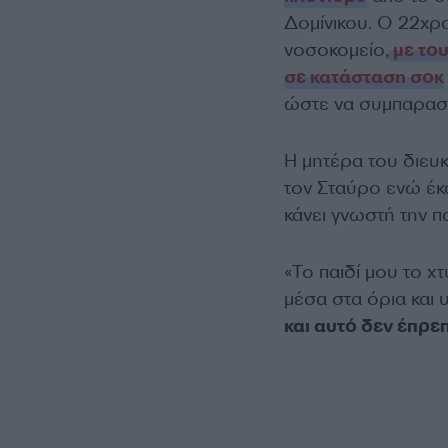
Δομίνικου. Ο 22χρ
νοσοκομείο,
με του
σε κατάσταση σοκ
ώστε να συμπαραστ
Η μητέρα του διευ
τον Σταύρο ενώ έκ
κάνει γνωστή την π
«Το παιδί μου το χ
μέσα στα όρια και
και αυτό δεν έπρε