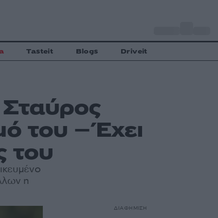
o
Αθήνα
27
C
a
Tasteit
Blogs
Driveit
ο Σταύρος
ό του – Έχει
ς του
δικευμένο
λλων η
ΔΙΑΦΗΜΙΣΗ