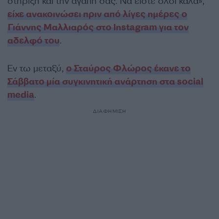
στήριξη και την αγάπη σας. Να είστε όλοι καλά»,
είχε ανακοινώσει πριν από λίγες ημέρες ο
Γιάννης Μαλλιαρός στο Instagram για τον
αδελφό του
.
Εν τω μεταξύ,
ο Σταύρος Φλώρος έκανε το
Σάββατο μία συγκινητική ανάρτηση στα social
media
.
ΔΙΑΦΗΜΙΣΗ