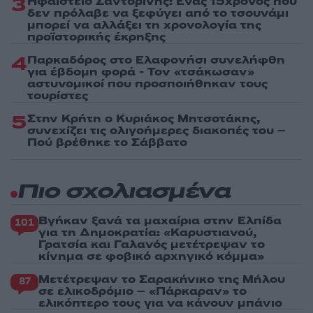
3
Ηφαίστειο Σαντορίνης: Ένας 15χρονος που
δεν πρόλαβε να ξεφύγει από το τσουνάμι
μπορεί να αλλάξει τη χρονολογία της
προϊστορικής έκρηξης
4
Παρκαδόρος στο Ελαφονήσι συνελήφθη
για έβδομη φορά - Τον «τσάκωσαν»
αστυνομικοί που προσποιήθηκαν τους
τουρίστες
5
Στην Κρήτη ο Κυριάκος Μητσοτάκης,
συνεχίζει τις ολιγοήμερες διακοπές του –
Πού βρέθηκε το Σάββατο
Πιο σχολιασμένα
Βγήκαν ξανά τα μαχαίρια στην Ελπίδα
101
για τη Δημοκρατία: «Καρυστιανού,
Γρατσία και Γαλανός μετέτρεψαν το
κίνημα σε φοβικό αρχηγικό κόμμα»
Μετέτρεψαν το Σαρακήνικο της Μήλου
87
σε ελικοδρόμιο – «Πάρκαραν» το
ελικόπτερο τους για να κάνουν μπάνιο