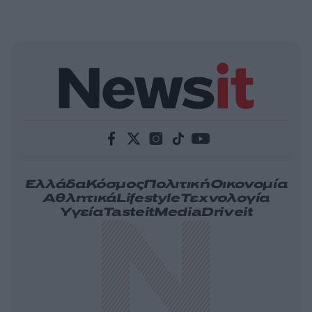
Ελλάδα
Κόσμος
Πολιτική
Οικονομία
Αθλητικά
Lifestyle
Τεχνολογία
Υγεία
Tasteit
Media
Driveit