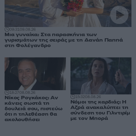
09:31
09.08.26
Μια γυναίκα: Στα παρασκήνια των
γυρισμάτων της σειράς με τη Δανάη Παππά
στη Φολέγανδρο
18:27
08.08.26
Νίκος Ρογκάκος: Αν
15:32
08.08.26
Νόμοι της καρδιάς: Η
κάνεις σωστά τη
Αζρά ανακαλύπτει τη
δουλειά σου, πιστεύω
σύνδεση του Γιλντιρίμ
ότι η τηλεθέαση θα
με τον Μπορά
ακολουθήσει