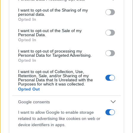
services and may gather and store information including but
not limited to your visit or usage behaviour. You may click to
I want to opt-out of the Sharing of my
personal data.
grant or deny consent to Google and its third-party tags to
Opted In
use your data for below specified purposes in below Google
consent section.
Είμαστε διαρκώς σε επικοινωνία, ο Σταύρος είναι
I want to opt-out of the Sale of my
Personal Data.
καλά, σε καλό νοσοκομείο. Θα έρθει σύντομα. Η
Opted In
διάθεσή του είναι καλή», δήλωσε ο Μάνος
I want to opt-out of processing my
Μαλλιαρός στις τηλεοπτικές κάμερες όταν
Personal Data for Targeted Advertising.
Opted In
έφτασε στο αεροδρόμιο.
I want to opt-out of Collection, Use,
Retention, Sale, and/or Sharing of my
Personal Data that Is Unrelated with the
Purposes for which it was collected.
Opted Out
Google consents
I want to allow Google to enable storage
related to advertising like cookies on web or
device identifiers in apps.