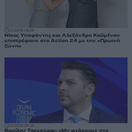
13:32
09.08.26
Νίκος Υποφάντης και Αλεξάνδρα Καϋμένου
επιστρέφουν στο Action 24 με την «Πρωινή
ζώνη»
12:31
09.08.26
Βασίλης Τσεκούρας: «Μη φτάσουμε στο