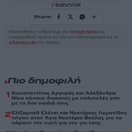
SURVIVOR
Share:
Ακολουθήστε το Νewsit.gr στο
Google News
και
ενημερωθείτε πρώτοι για όλη την ειδησεογραφία και τα
τελευταία νέα
της ημέρας
Πιο δημοφιλή
1
Κωνσταντίνος Αργυρός και Αλεξάνδρα
Νίκα κάνουν διακοπές με πολυτελές γιοτ
με τα δύο παιδιά τους
2
Ελίζαμπεθ Ελέτσι και Νεκτάριος Λεμονίδης
πήγαν στον Άγιο Νεκτάριο Βούλας για να
πάρουν την ευχή για τον γιο τους