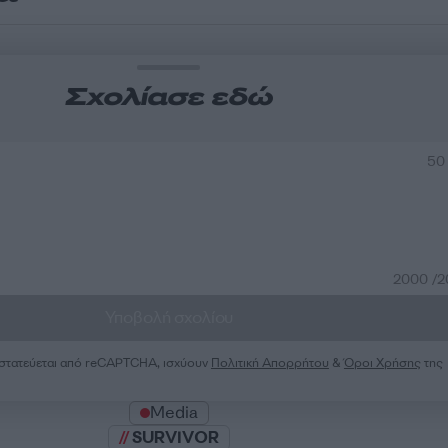
Σχολίασε εδώ
50
2000 /
Υποβολή σχολίου
ροστατεύεται από reCAPTCHA, ισχύουν
Πολιτική Απορρήτου
&
Όροι Χρήσης
της
Media
SURVIVOR