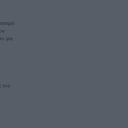
ατισμό
ον
η για
 την