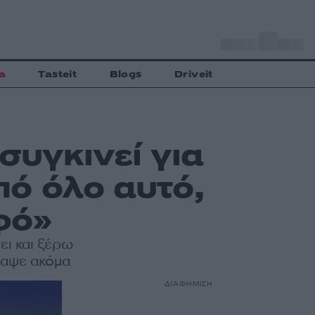
o
Αθήνα
35
C
a
Tasteit
Blogs
Driveit
συγκινεί για
ό όλο αυτό,
φό»
ει και ξέρω
γραψε ακόμα
ΔΙΑΦΗΜΙΣΗ