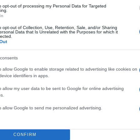
to opt-out of processing my Personal Data for Targeted
 δημοσίευση στο Instagram.
ing.
In
o opt-out of Collection, Use, Retention, Sale, and/or Sharing
ersonal Data that Is Unrelated with the Purposes for which it
lected.
Out
consents
o allow Google to enable storage related to advertising like cookies on
evice identifiers in apps.
o allow my user data to be sent to Google for online advertising
s.
ση κοινοποιήθηκε από το χρήστη Μάνος Μαλλιαρός (@manosmalliaros)
to allow Google to send me personalized advertising.
CONFIRM
ο Μάνος Μαλλιαρός εξαιτίας αυτού που βίωσε με τον