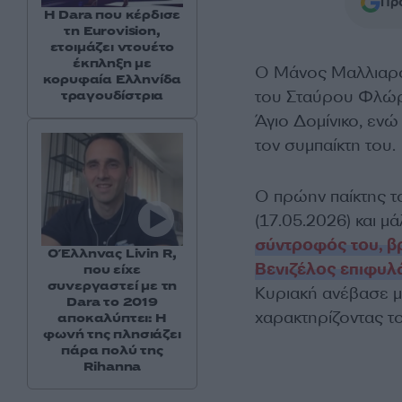
Προ
H Dara που κέρδισε
τη Eurovision,
ετοιμάζει ντουέτο
έκπληξη με
Ο Μάνος Μαλλιαρ
κορυφαία Ελληνίδα
του Σταύρου Φλώρ
τραγουδίστρια
Άγιο Δομίνικο, ενώ
τον συμπαίκτη του.
Ο πρώην παίκτης τ
(17.05.2026) και μά
σύντροφός του, β
Ο Έλληνας Livin R,
Βενιζέλος επιφυλ
που είχε
συνεργαστεί με τη
Κυριακή ανέβασε μ
Dara το 2019
χαρακτηρίζοντας τ
αποκαλύπτει: Η
φωνή της πλησιάζει
πάρα πολύ της
Rihanna