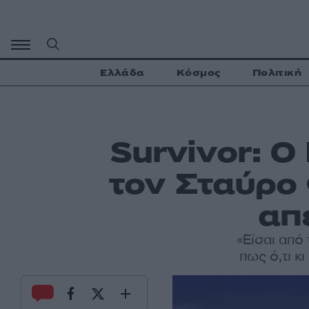
Μετάβαση
σε
περιεχόμενο
Ελλάδα
Κόσμος
Πολιτική
Survivor: Ο
τον Σταύρο
απ
«Είσαι από
πως ό,τι κ