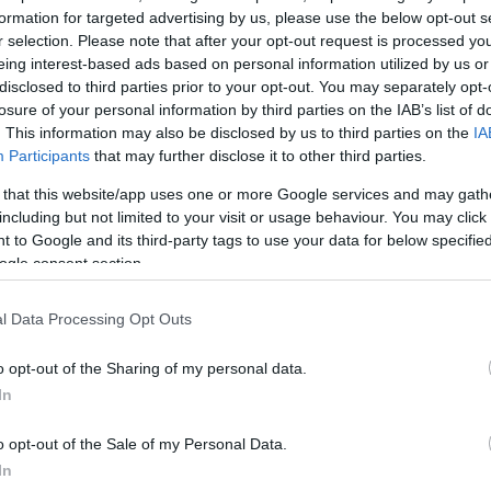
ζω και να σε καμαρώνω. Τα καταφέραμε», έγραψε ο 
formation for targeted advertising by us, please use the below opt-out s
r selection. Please note that after your opt-out request is processed y
eing interest-based ads based on personal information utilized by us or
disclosed to third parties prior to your opt-out. You may separately opt-
losure of your personal information by third parties on the IAB’s list of
. This information may also be disclosed by us to third parties on the
IA
Participants
that may further disclose it to other third parties.
 that this website/app uses one or more Google services and may gath
including but not limited to your visit or usage behaviour. You may click 
 to Google and its third-party tags to use your data for below specifi
ogle consent section.
l Data Processing Opt Outs
o opt-out of the Sharing of my personal data.
In
o opt-out of the Sale of my Personal Data.
In