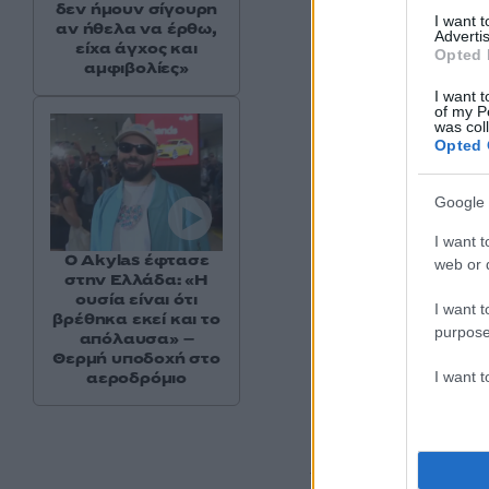
δεν ήμουν σίγουρη
I want 
Δείτε αυτή τη
αν ήθελα να έρθω,
Advertis
είχα άγχος και
Opted 
αμφιβολίες»
I want t
of my P
was col
Opted 
Google 
I want t
Ο Akylas έφτασε
web or d
στην Ελλάδα: «Η
ουσία είναι ότι
I want t
βρέθηκα εκεί και το
purpose
απόλαυσα» –
Θερμή υποδοχή στο
Η δημοσίευ
I want 
αεροδρόμιο
Υπενθυμίζεται ότι 