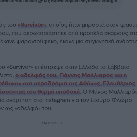
σθήκη του newsit.gr ως προτεινόμενη πηγή στην Google
ός του
«Survivor»
, οποίος ήταν μπροστά στον τραυμ
ου, που ακρωτηριάστηκε από προπέλα σκάφους στ
 έκανε ψαροντούφεκο, έκανε μια συγκινητική ανάρτησ
ου «Survivor» επέστρεψε στην Ελλάδα το Σάββατο
λιστα,
ο αδελφός του, Γιάννης Μαλλιαρός και η
ρέθηκαν στο αεροδρόμιο της Αθήνας, Ελευθέριος
άσσοντας του θερμή υποδοχή
. Ο Μάνος Μαλλιαρός
ία ανάρτηση στο Instagram για τον Σταύρο Φλώρο
ον ως «αδελφό» του.
ΔΙΑΦΗΜΙΣΗ