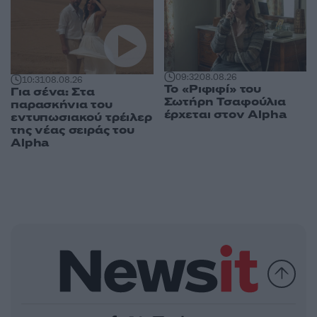
09:32
08.08.26
10:31
08.08.26
Το «Ριφιφί» του
Για σένα: Στα
Σωτήρη Τσαφούλια
παρασκήνια του
έρχεται στον Alpha
εντυπωσιακού τρέιλερ
της νέας σειράς του
Alpha