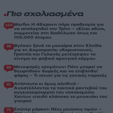
Πιο σχολιασμένα
Marfin: Η 46χρονη πήρε προθεσμία για
104
να απολογηθεί την Τρίτη – «Είναι αθώα,
συμμετείχε στη διαδήλωση όπως και
100.000 άτομα»
Βγήκαν ξανά τα μαχαίρια στην Ελπίδα
96
για τη Δημοκρατία: «Καρυστιανού,
Γρατσία και Γαλανός μετέτρεψαν το
κίνημα σε φοβικό αρχηγικό κόμμα»
Μεταφορές χρημάτων: Πότε μπορεί να
85
θεωρηθούν δωρεές και να επιβληθεί
φόρος – Τι ισχυεί για τις γονικές παροχές
Απίστευτο κι όμως αληθινό -
81
Aναστέλλονται τα τακτικά ραντεβού του
αγγειοχειρουργού του νοσοκομείου
Χανίων επειδή κλάπηκε το μηχανάκι του
γιατρού
Σούπερ μάρκετ: Νέες μειώσεις τιμών –
71