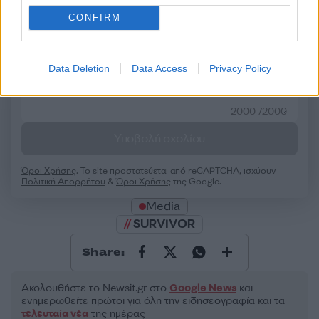
CONFIRM
50 /50
Data Deletion
Data Access
Privacy Policy
2000 /2000
Υποβολή σχολίου
Όροι Χρήσης
. Το site προστατεύεται από reCAPTCHA, ισχύουν
Πολιτική Απορρήτου
&
Όροι Χρήσης
της Google.
Media
SURVIVOR
Share:
Ακολουθήστε το Νewsit.gr στο
Google News
και
ενημερωθείτε πρώτοι για όλη την ειδησεογραφία και τα
τελευταία νέα
της ημέρας