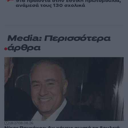
916 προϊόντα στην εθνική πρωτοβουλία,
ανάμεσά τους 130 σχολικά
Media: Περισσότερα
άρθρα
18:27
08.08.26
Νίκος Ρογκάκος: Αν κάνεις σωστά τη δουλειά