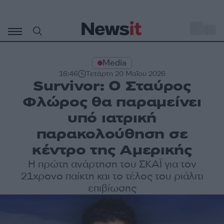
Μετάβαση
σε
o
29
περιεχόμενο
Media
16:46
Τετάρτη 20 Μαΐου 2026
Survivor: Ο Σταύρος
Φλώρος θα παραμείνει
υπό ιατρική
παρακολούθηση σε
κέντρο της Αμερικής
Η πρώτη ανάρτηση του ΣΚΑΪ για τον
21χρονο παίκτη και το τέλος του ριάλιτι
επιβίωσης