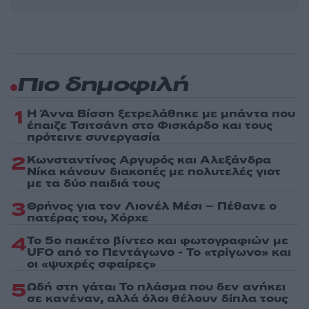
Πιο δημοφιλή
1
Η Άννα Βίσση ξετρελάθηκε με μπάντα που
έπαιζε Τσιτσάνη στο Φισκάρδο και τους
πρότεινε συνεργασία
2
Κωνσταντίνος Αργυρός και Αλεξάνδρα
Νίκα κάνουν διακοπές με πολυτελές γιοτ
με τα δύο παιδιά τους
3
Θρήνος για τον Λιονέλ Μέσι – Πέθανε ο
πατέρας του, Χόρχε
4
Το 5ο πακέτο βίντεο και φωτογραφιών με
UFO από το Πεντάγωνο - Το «τρίγωνο» και
οι «ψυχρές σφαίρες»
5
Ωδή στη γάτα: Το πλάσμα που δεν ανήκει
σε κανέναν, αλλά όλοι θέλουν δίπλα τους