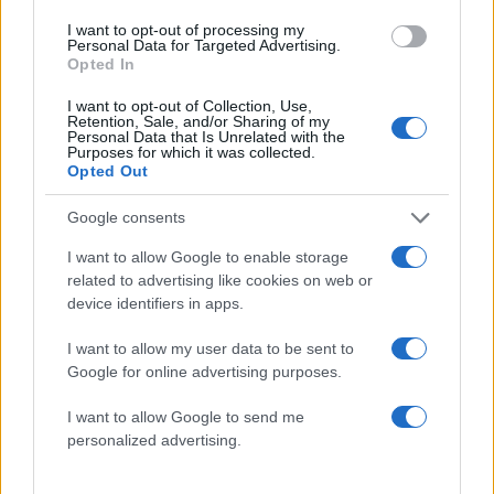
I want to opt-out of processing my
Personal Data for Targeted Advertising.
Opted In
I want to opt-out of Collection, Use,
Retention, Sale, and/or Sharing of my
Personal Data that Is Unrelated with the
Purposes for which it was collected.
Οριστικό τέλος για το
Σταύρος Φλώρος: Ν
Opted Out
Survivor μετά τον
χειρουργείο για τον πα
τραυματισμό του Σταύρου
του Survivor – «Θα 
Google consents
Φλώρου – Απόψε το
καταφέρουμε» λέει 
τελευταίο συμβούλιο του
Μάνος Μαλλιαρός
I want to allow Google to enable storage
νησιού
related to advertising like cookies on web or
device identifiers in apps.
Σχόλια
I want to allow my user data to be sent to
Google for online advertising purposes.
I want to allow Google to send me
personalized advertising.
Σχολίασε εδώ