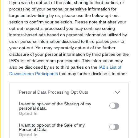
If you wish to opt-out of the sale, sharing to third parties, or
βοήθεια, συμπεριλαμβανομένης και της
processing of your personal or sensitive information for
ψυχολογικής υποστήριξης όποτε αυτό χρειαστεί.
targeted advertising by us, please use the below opt-out
section to confirm your selection. Please note that after your
ΔΙΑΦΗΜΙΣΗ
opt-out request is processed you may continue seeing
interest-based ads based on personal information utilized by
us or personal information disclosed to third parties prior to
your opt-out. You may separately opt-out of the further
disclosure of your personal information by third parties on the
IAB’s list of downstream participants. This information may
also be disclosed by us to third parties on the
IAB’s List of
Downstream Participants
that may further disclose it to other
third parties.
Please note that this website/app uses one or more Google
Personal Data Processing Opt Outs
services and may gather and store information including but
not limited to your visit or usage behaviour. You may click to
I want to opt-out of the Sharing of my
personal data.
grant or deny consent to Google and its third-party tags to
Opted In
use your data for below specified purposes in below Google
Αν τα χάσατε
consent section.
I want to opt-out of the Sale of my
Personal Data.
Opted In