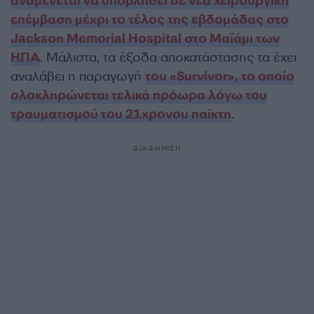
αναμένεται να υποβληθεί σε νέα χειρουργική
επέμβαση μέχρι το τέλος της εβδομάδας στο
Jackson Memorial Hospital στο Μαϊάμι των
ΗΠΑ
. Μάλιστα, τα έξοδα αποκατάστασης τα έχει
αναλάβει η παραγωγή
του «Survivor», το οποίο
ολοκληρώνεται τελικά πρόωρα λόγω του
τραυματισμού του 21χρονου παίκτη
.
ΔΙΑΦΗΜΙΣΗ