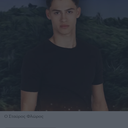
Ο Σταύρος Φλώρος