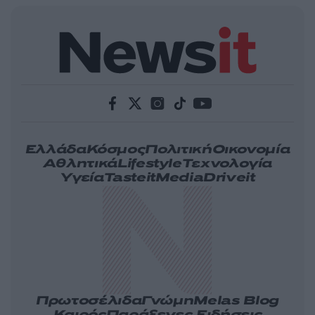
Ελλάδα
Κόσμος
Πολιτική
Οικονομία
Αθλητικά
Lifestyle
Τεχνολογία
Υγεία
Tasteit
Media
Driveit
Πρωτοσέλιδα
Γνώμη
Melas Blog