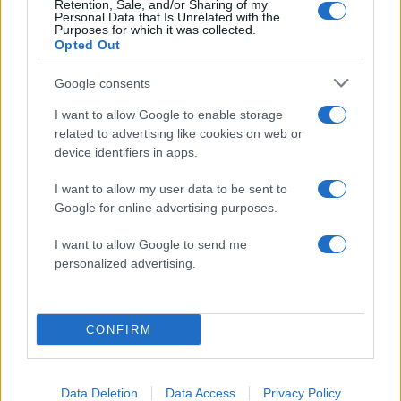
Retention, Sale, and/or Sharing of my
Σχολίασε εδώ
Personal Data that Is Unrelated with the
Purposes for which it was collected.
Opted Out
50 /50
Google consents
I want to allow Google to enable storage
related to advertising like cookies on web or
device identifiers in apps.
2000 /2000
I want to allow my user data to be sent to
Υποβολή σχολίου
Google for online advertising purposes.
I want to allow Google to send me
Όροι Χρήσης
. Το site προστατεύεται από reCAPTCHA, ισχύουν
personalized advertising.
Πολιτική Απορρήτου
&
Όροι Χρήσης
της Google.
Media
SURVIVOR
ΑΤΥΧΗΜΑ
ΠΑΙΚΤΗΣ
CONFIRM
Share:
Data Deletion
Data Access
Privacy Policy
Ακολουθήστε το Νewsit.gr στο
Google News
και