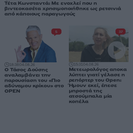
Τέτα Κωνσταντά: Με ενοχλεί που η
βιντεοκασέτα χρησιμοποιήθηκε ως ρετσινιά
από κάποιους παραγωγούς
5
37
15:31
04.08.26
18:38
04.08.26
Μετεωρολόγος αποκα
Ο Τάσος Δούσης
λύπτει γιατί γέλασε η
αναλαμβάνει την
ρεπόρτερ του Open:
παρουσίαση του «Πιο
Ήμουν εκεί, έπεσε
αδύναμου κρίκου» στο
μπροστά της
OPEN
ατσούμπαλα μία
κοπέλα