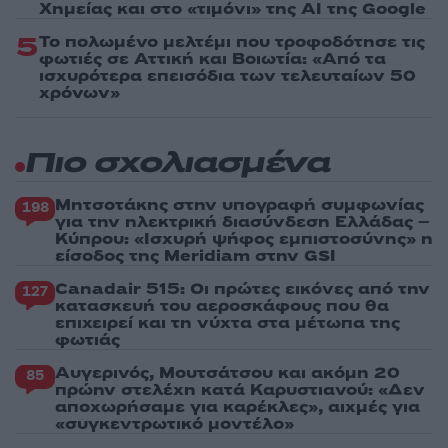
Χημείας και στο «τιμόνι» της AI της Google
5
Το πολωμένο μελτέμι που τροφοδότησε τις
φωτιές σε Αττική και Βοιωτία: «Από τα
ισχυρότερα επεισόδια των τελευταίων 50
χρόνων»
Πιο σχολιασμένα
Μητσοτάκης στην υπογραφή συμφωνίας
198
για την ηλεκτρική διασύνδεση Ελλάδας –
Κύπρου: «Ισχυρή ψήφος εμπιστοσύνης» η
είσοδος της Meridiam στην GSI
Canadair 515: Οι πρώτες εικόνες από την
127
κατασκευή του αεροσκάφους που θα
επιχειρεί και τη νύχτα στα μέτωπα της
φωτιάς
Αυγερινός, Μουτσάτσου και ακόμη 20
85
πρώην στελέχη κατά Καρυστιανού: «Δεν
αποχωρήσαμε για καρέκλες», αιχμές για
«συγκεντρωτικό μοντέλο»