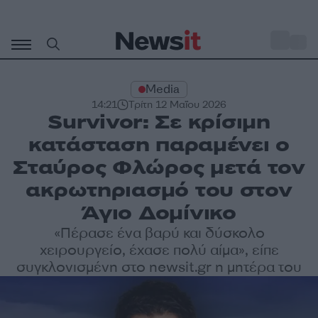
Μετάβαση
σε
o
27
περιεχόμενο
Media
14:21
Τρίτη 12 Μαΐου 2026
Survivor: Σε κρίσιμη
κατάσταση παραμένει ο
Σταύρος Φλώρος μετά τον
ακρωτηριασμό του στον
Άγιο Δομίνικο
«Πέρασε ένα βαρύ και δύσκολο
χειρουργείο, έχασε πολύ αίμα», είπε
συγκλονισμένη στο newsit.gr η μητέρα του