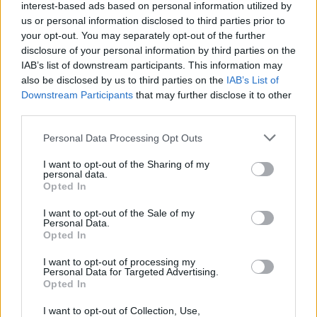
interest-based ads based on personal information utilized by
us or personal information disclosed to third parties prior to
your opt-out. You may separately opt-out of the further
disclosure of your personal information by third parties on the
IAB’s list of downstream participants. This information may
also be disclosed by us to third parties on the
IAB’s List of
Downstream Participants
that may further disclose it to other
third parties.
Στη ΓΑΔΑ η 46χρονη που
Τραμπ: «Ο πόλεμος με
Please note that this website/app uses one or more Google
Personal Data Processing Opt Outs
κατηγορείται για
Ιράν θα τελειώσει αρκ
services and may gather and store information including but
συμμετοχή στην τραγωδία
σύντομα – Εμείς ελέγχ
not limited to your visit or usage behaviour. You may click to
I want to opt-out of the Sharing of my
της Μαρφίν - Μεταφέρθηκε
τα Στενά του Ορμού
personal data.
grant or deny consent to Google and its third-party tags to
απευθείας από το
Opted In
use your data for below specified purposes in below Google
αεροδρόμιο
consent section.
I want to opt-out of the Sale of my
Personal Data.
Opted In
Σχόλια
I want to opt-out of processing my
Personal Data for Targeted Advertising.
Opted In
I want to opt-out of Collection, Use,