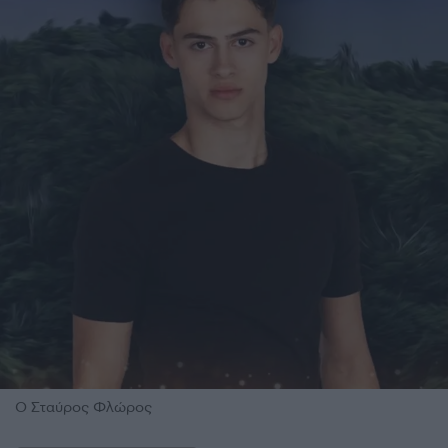
Ο Σταύρος Φλώρος