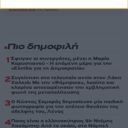
ενημερωθείτε πρώτοι για όλη την ειδησεογραφία και τα
τελευταία νέα
της ημέρας
Πιο δημοφιλή
1
Έφυγαν οι συνεργάτες, μένει η Μαρία
Καρυστιανού - Η επόμενη μέρα για την
«Ελπίδα για τη Δημοκρατία»
2
Συγκίνηση στο τελευταίο αντίο στον Λάκη
Χαλκιά: Με την «Φάμπρικα», λαούτο και
κλαρίνα αποχαιρέτησαν την εμβληματική
φωνή της μεταπολίτευσης
3
Ο Κώστας Σαμαράς δημοσίευσε μία παιδική
φωτογραφία για την επέτειο θανάτου της
αδελφής του, Λένας
4
Ποιος είναι ο ελληνοκύπριος Sir Ντέμης
Χασάμπης: Από το σκάκι, στο Νόμπελ