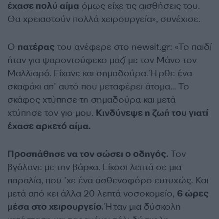
έχασε πολύ αίμα
όμως είχε τις αισθήσεις του.
Θα χρειαστούν πολλά χειρουργεία», συνέχισε.
Ο
πατέρας
του ανέφερε στο newsit.gr: «Το παιδί
ήταν για ψαροντούφεκο μαζί με τον Μάνο τον
Μαλλιαρό. Είχανε και σημαδούρα. Ήρθε ένα
σκαφάκι απ’ αυτό που μεταφέρει άτομα… Το
σκάφος χτύπησε τη σημαδούρα και μετά
χτύπησε τον γιο μου.
Κινδύνεψε η ζωή του γιατί
έχασε αρκετό αίμα.
Προσπάθησε να τον σώσει ο οδηγός.
Τον
βγάλανε με την βάρκα. Είκοσι λεπτά σε μια
παραλία, που ’χε ένα ασθενοφόρο ευτυχώς. Και
μετά από κει άλλα 20 λεπτά νοσοκομείο,
6 ώρες
μέσα στο χειρουργείο.
Ήταν μια δύσκολη