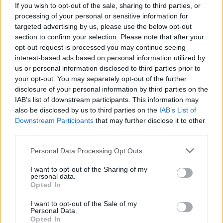
If you wish to opt-out of the sale, sharing to third parties, or
processing of your personal or sensitive information for
targeted advertising by us, please use the below opt-out
section to confirm your selection. Please note that after your
opt-out request is processed you may continue seeing
interest-based ads based on personal information utilized by
us or personal information disclosed to third parties prior to
your opt-out. You may separately opt-out of the further
disclosure of your personal information by third parties on the
Αν τα χάσατε
IAB’s list of downstream participants. This information may
also be disclosed by us to third parties on the
IAB’s List of
Downstream Participants
that may further disclose it to other
third parties.
Please note that this website/app uses one or more Google
Personal Data Processing Opt Outs
services and may gather and store information including but
not limited to your visit or usage behaviour. You may click to
I want to opt-out of the Sharing of my
personal data.
grant or deny consent to Google and its third-party tags to
Opted In
use your data for below specified purposes in below Google
consent section.
Στη ΓΑΔΑ η 46χρονη που
Τραμπ: «Ο πόλεμος με
I want to opt-out of the Sale of my
Personal Data.
κατηγορείται για
Ιράν θα τελειώσει αρκ
Opted In
συμμετοχή στην τραγωδία
σύντομα – Εμείς ελέγχ