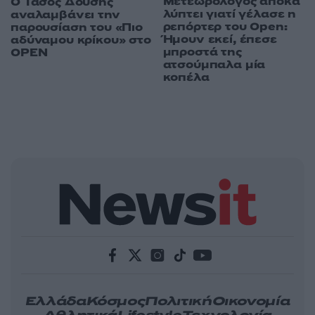
Μετεωρολόγος αποκα
Ο Τάσος Δούσης
λύπτει γιατί γέλασε η
αναλαμβάνει την
ρεπόρτερ του Open:
παρουσίαση του «Πιο
Ήμουν εκεί, έπεσε
αδύναμου κρίκου» στο
μπροστά της
OPEN
ατσούμπαλα μία
κοπέλα
Ελλάδα
Κόσμος
Πολιτική
Οικονομία