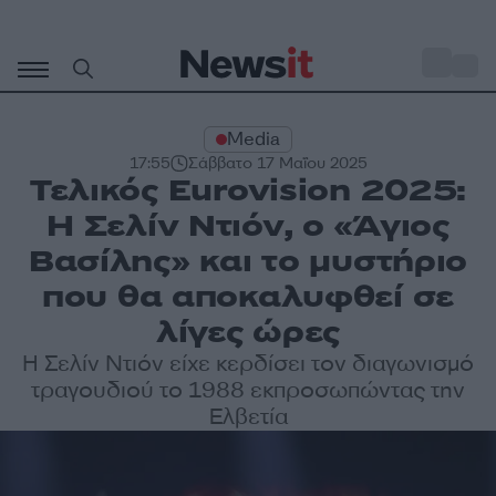
Μετάβαση
σε
o
27
περιεχόμενο
Media
17:55
Σάββατο 17 Μαΐου 2025
Τελικός Eurovision 2025:
Η Σελίν Ντιόν, ο «Άγιος
Βασίλης» και το μυστήριο
που θα αποκαλυφθεί σε
λίγες ώρες
Η Σελίν Ντιόν είχε κερδίσει τον διαγωνισμό
τραγουδιού το 1988 εκπροσωπώντας την
Ελβετία