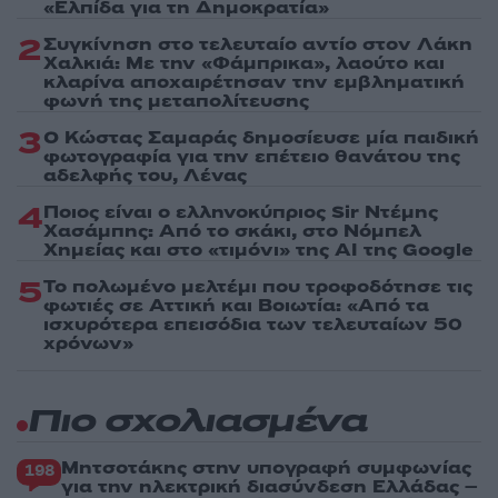
«Ελπίδα για τη Δημοκρατία»
2
Συγκίνηση στο τελευταίο αντίο στον Λάκη
Χαλκιά: Με την «Φάμπρικα», λαούτο και
κλαρίνα αποχαιρέτησαν την εμβληματική
φωνή της μεταπολίτευσης
3
Ο Κώστας Σαμαράς δημοσίευσε μία παιδική
φωτογραφία για την επέτειο θανάτου της
αδελφής του, Λένας
4
Ποιος είναι ο ελληνοκύπριος Sir Ντέμης
Χασάμπης: Από το σκάκι, στο Νόμπελ
Χημείας και στο «τιμόνι» της AI της Google
5
Το πολωμένο μελτέμι που τροφοδότησε τις
φωτιές σε Αττική και Βοιωτία: «Από τα
ισχυρότερα επεισόδια των τελευταίων 50
χρόνων»
Πιο σχολιασμένα
Μητσοτάκης στην υπογραφή συμφωνίας
198
για την ηλεκτρική διασύνδεση Ελλάδας –