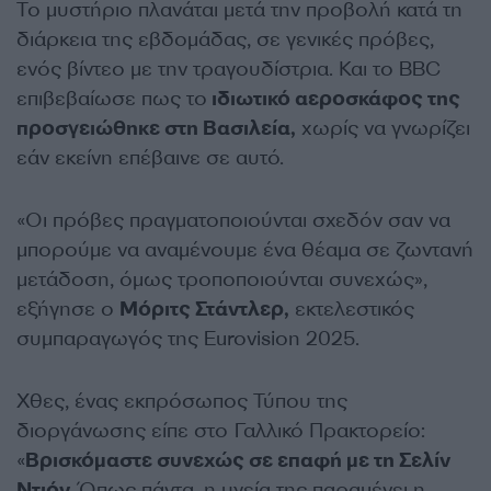
Το μυστήριο πλανάται μετά την προβολή κατά τη
διάρκεια της εβδομάδας, σε γενικές πρόβες,
ενός βίντεο με την τραγουδίστρια. Και το BBC
επιβεβαίωσε πως το
ιδιωτικό αεροσκάφος της
προσγειώθηκε στη Βασιλεία,
χωρίς να γνωρίζει
εάν εκείνη επέβαινε σε αυτό.
«Οι πρόβες πραγματοποιούνται σχεδόν σαν να
μπορούμε να αναμένουμε ένα θέαμα σε ζωντανή
μετάδοση, όμως τροποποιούνται συνεχώς»,
εξήγησε ο
Μόριτς Στάντλερ,
εκτελεστικός
συμπαραγωγός της Eurovision 2025.
Χθες, ένας εκπρόσωπος Τύπου της
διοργάνωσης είπε στο Γαλλικό Πρακτορείο:
«
Βρισκόμαστε συνεχώς σε επαφή με τη Σελίν
Ντιόν.
Όπως πάντα, η υγεία της παραμένει η