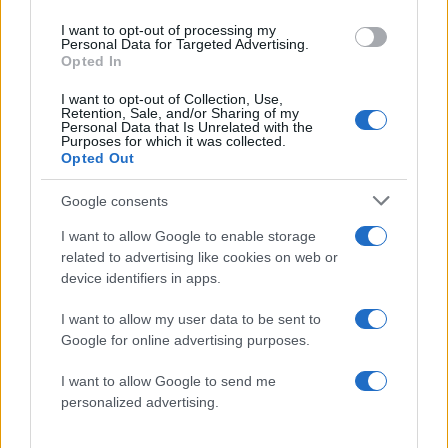
της Μαρφίν - Μεταφέρθηκε
τα Στενά του Ορμού
απευθείας από το
I want to opt-out of processing my
Personal Data for Targeted Advertising.
αεροδρόμιο
Opted In
I want to opt-out of Collection, Use,
Σχόλια
Retention, Sale, and/or Sharing of my
Personal Data that Is Unrelated with the
Purposes for which it was collected.
Opted Out
Google consents
Σχολίασε εδώ
I want to allow Google to enable storage
related to advertising like cookies on web or
device identifiers in apps.
50 /50
I want to allow my user data to be sent to
Google for online advertising purposes.
I want to allow Google to send me
personalized advertising.
2000 /2000