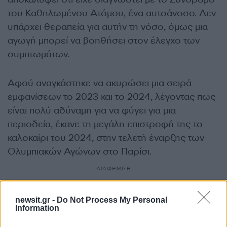
του Καθηλωμένου Ατόμου, ένα αυτοάνοσο. Δεν
υπάρχει θεραπεία για αυτήν τη νόσο, όμως μια
αγωγή μπορεί να βοηθήσει στον έλεγχο των
συμπτωμάτων.
Αφού αναγκάστηκε να ακυρώσει μια σειρά
εμφανίσεων το 2023 και το 2024, λέγοντας πως
είναι πολύ αδύναμη για να φύγει για μια
περιοδεία, έκανε τη μεγάλη επιστροφή της το
καλοκαίρι του 2024, στην τελετή έναρξης των
Ολυμπιακών Αγώνων στο Παρίσι.
ΔΙΑΦΗΜΙΣΗ
newsit.gr -
Do Not Process My Personal
Information