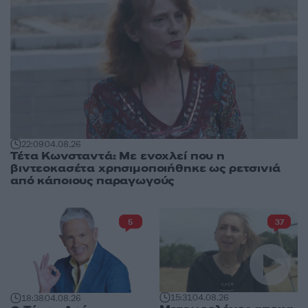
22:09
04.08.26
Τέτα Κωνσταντά: Με ενοχλεί που η
βιντεοκασέτα χρησιμοποιήθηκε ως ρετσινιά
από κάποιους παραγωγούς
5
37
15:31
04.08.26
18:38
04.08.26