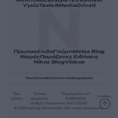
Αθλητικά
Lifestyle
Τεχνολογία
Υγεία
Tasteit
Media
Driveit
Πρωτοσέλιδα
Γνώμη
Melas Blog
Καιρός
Παράξενες Ειδήσεις
Nikos Blog
Videos
Ταυτότητα
Επικοινωνία
Διαφήμιση
Όροι
Πολιτική
Πληροφορίες α.27
Cookies
χρήσης
απορρήτου
Ν.5253/2025
Αριθμός Πιστοποίησης Μ.Η.Τ.232163
© 2026 newsit.gr. Με επιφύλαξη κάθε νομίμου δικαιώματος.