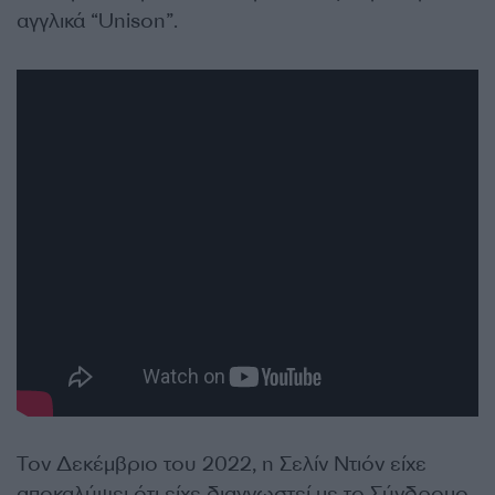
αγγλικά “Unison”.
Τον Δεκέμβριο του 2022, η Σελίν Ντιόν είχε
αποκαλύψει ότι είχε διαγνωστεί με το Σύνδρομο