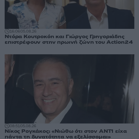
16:06
05.08.26
Ντόρα Κουτροκόη και Γιώργος Γρηγοριάδης
επιστρέφουν στην πρωινή ζώνη του Action24
08:51
05.08.26
Νίκος Ρογκάκος: «Νιώθω ότι στον ΑΝΤ1 είχα
πάντα τη δυνατότητα να εξελίσσομαι»