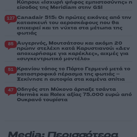
Κύπρου: «Ισχυρή ψήφος εμπιστοσύνης» η
είσοδος της Meridiam στην GSI
Canadair 515: Οι πρώτες εικόνες από την
127
κατασκευή του αεροσκάφους που θα
επιχειρεί και τη νύχτα στα μέτωπα της
φωτιάς
Αυγερινός, Μουτσάτσου και ακόμη 20
85
πρώην στελέχη κατά Καρυστιανού: «Δεν
αποχωρήσαμε για καρέκλες», αιχμές για
«συγκεντρωτικό μοντέλο»
Κρανίου τόπος το Πόρτο Γερμενό μετά το
51
καταστροφικό πέρασμα της φωτιάς –
Ξεκίνησε η αυτοψία στα καμένα σπίτια
Οδηγός στη Μύκονο άρπαξε τσάντα
47
Hermès και Rolex αξίας 75.000 ευρώ από
Ουκρανό τουρίστα
Media: Περισσότερα