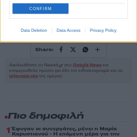
Υποβολή σχολίου
CONFIRM
Όροι Χρήσης
. Το site προστατεύεται από reCAPTCHA, ισχύουν
Πολιτική Απορρήτου
&
Όροι Χρήσης
της Google.
Media
Data Deletion
Data Access
Privacy Policy
EUROVISION 2025
ΣΕΛΙΝ ΝΤΙΟΝ
Share:
Ακολουθήστε το Νewsit.gr στο
Google News
και
ενημερωθείτε πρώτοι για όλη την ειδησεογραφία και τα
τελευταία νέα
της ημέρας
Πιο δημοφιλή
1
Έφυγαν οι συνεργάτες, μένει η Μαρία
Καρυστιανού - Η επόμενη μέρα για την