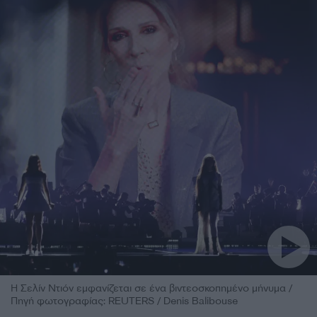
Η Σελίν Ντιόν εμφανίζεται σε ένα βιντεοσκοπημένο μήνυμα /
Πηγή φωτογραφίας: REUTERS / Denis Balibouse