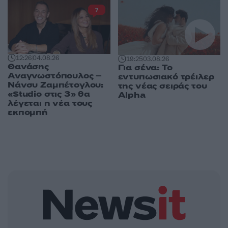
7
12:26
04.08.26
19:25
03.08.26
Θανάσης
Για σένα: Το
Αναγνωστόπουλος –
εντυπωσιακό τρέιλερ
Νάνσυ Ζαμπέτογλου:
της νέας σειράς του
«Studio στις 3» θα
Alpha
λέγεται η νέα τους
εκπομπή