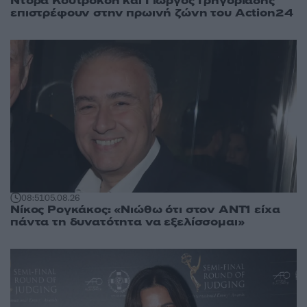
Ντόρα Κουτροκόη και Γιώργος Γρηγοριάδης
επιστρέφουν στην πρωινή ζώνη του Action24
08:51
05.08.26
Νίκος Ρογκάκος: «Νιώθω ότι στον ΑΝΤ1 είχα
πάντα τη δυνατότητα να εξελίσσομαι»