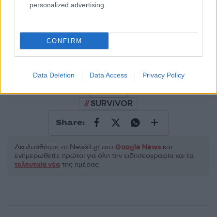
personalized advertising.
2000 /2000
CONFIRM
Υποβολή σχολίου
Όροι Χρήσης
. Το site προστατεύεται από reCAPTCHA, ισχύουν
Πολιτική Απορρήτου
&
Όροι Χρήσης
της Google.
Data Deletion
Data Access
Privacy Policy
Media
SURVIVOR
Share:
Ακολουθήστε το Νewsit.gr στο
Google News
και
ενημερωθείτε πρώτοι για όλη την ειδησεογραφία και τα
τελευταία νέα
της ημέρας