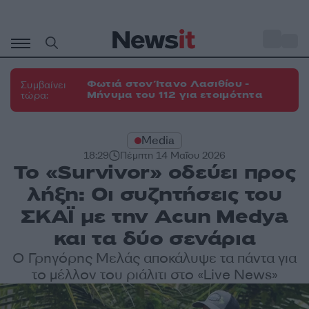
Μετάβαση
σε
o
27
περιεχόμενο
Φωτιά στον Ίτανο Λασιθίου -
Συμβαίνει
Μήνυμα του 112 για ετοιμότητα
τώρα:
Media
18:29
Πέμπτη 14 Μαΐου 2026
Το «Survivor» οδεύει προς
λήξη: Οι συζητήσεις του
ΣΚΑΪ με την Acun Medya
και τα δύο σενάρια
Ο Γρηγόρης Μελάς αποκάλυψε τα πάντα για
το μέλλον του ριάλιτι στο «Live News»