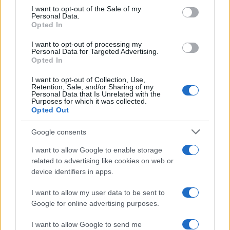
consent section.
I want to opt-out of the Sale of my
Personal Data.
Opted In
Από τη θεωρία στην πράξη:
Γρηγόρης Αρναούτογλ
Πώς το Novibet Backend
«Ο Γιώργος Λιανός είνα
I want to opt-out of processing my
Personal Data for Targeted Advertising.
Academy εκπαιδεύει τη νέα
σοκ, βρίσκεται συνε
Opted In
γενιά engineers
δίπλα στον Σταύρο
Φλώρο»
I want to opt-out of Collection, Use,
Retention, Sale, and/or Sharing of my
Personal Data that Is Unrelated with the
Purposes for which it was collected.
Σχόλια
Opted Out
Google consents
I want to allow Google to enable storage
related to advertising like cookies on web or
Σχολίασε εδώ
device identifiers in apps.
I want to allow my user data to be sent to
50 /50
Google for online advertising purposes.
I want to allow Google to send me