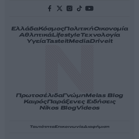
Ελλάδα
Κόσμος
Πολιτική
Οικονομία
Αθλητικά
Lifestyle
Τεχνολογία
Υγεία
Tasteit
Media
Driveit
Πρωτοσέλιδα
Γνώμη
Melas Blog
Καιρός
Παράξενες Ειδήσεις
Nikos Blog
Videos
Ταυτότητα
Επικοινωνία
Διαφήμιση