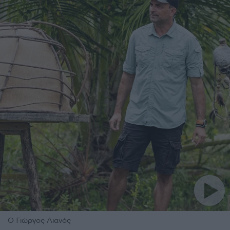
Ο Γιώργος Λιανός