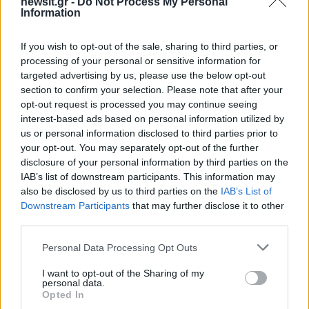
newsit.gr -
Do Not Process My Personal
Information
If you wish to opt-out of the sale, sharing to third parties, or
processing of your personal or sensitive information for
targeted advertising by us, please use the below opt-out
section to confirm your selection. Please note that after your
opt-out request is processed you may continue seeing
interest-based ads based on personal information utilized by
us or personal information disclosed to third parties prior to
your opt-out. You may separately opt-out of the further
disclosure of your personal information by third parties on the
IAB’s list of downstream participants. This information may
also be disclosed by us to third parties on the
IAB’s List of
Αν τα χάσατε
Downstream Participants
that may further disclose it to other
third parties.
Please note that this website/app uses one or more Google
Personal Data Processing Opt Outs
services and may gather and store information including but
not limited to your visit or usage behaviour. You may click to
I want to opt-out of the Sharing of my
personal data.
grant or deny consent to Google and its third-party tags to
Opted In
use your data for below specified purposes in below Google