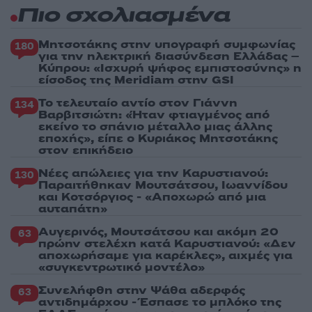
Πιο σχολιασμένα
Μητσοτάκης στην υπογραφή συμφωνίας
180
για την ηλεκτρική διασύνδεση Ελλάδας –
Κύπρου: «Ισχυρή ψήφος εμπιστοσύνης» η
είσοδος της Meridiam στην GSI
Το τελευταίο αντίο στον Γιάννη
134
Βαρβιτσιώτη: «Ήταν φτιαγμένος από
εκείνο το σπάνιο μέταλλο μιας άλλης
εποχής», είπε ο Κυριάκος Μητσοτάκης
στον επικήδειο
Νέες απώλειες για την Καρυστιανού:
130
Παραιτήθηκαν Μουτσάτσου, Ιωαννίδου
και Κοτσόργιος - «Αποχωρώ από μια
αυταπάτη»
Αυγερινός, Μουτσάτσου και ακόμη 20
63
πρώην στελέχη κατά Καρυστιανού: «Δεν
αποχωρήσαμε για καρέκλες», αιχμές για
«συγκεντρωτικό μοντέλο»
Συνελήφθη στην Ψάθα αδερφός
63
αντιδημάρχου - Έσπασε το μπλόκο της