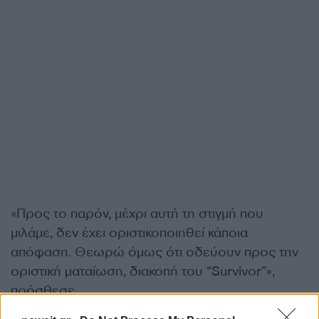
«Προς το παρόν, μέχρι αυτή τη στιγμή που
μιλάμε, δεν έχει οριστικοποιηθεί κάποια
απόφαση. Θεωρώ όμως ότι οδεύουν προς την
οριστική ματαίωση, διακοπή του “Survivor”»,
πρόσθεσε.
ΔΙΑΦΗΜΙΣΗ