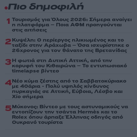
Πιο δημοφιλή
1
Τουρισμός για Όλους 2026: Σήμερα ανοίγει
η πλατφόρμα – Ποια ΑΦΜ προηγούνται
στις αιτήσεις
2
Κυψέλη: Ο περίεργος ηλικιωμένος και το
ταξίδι στην Αράχωβα – Όσα ισχυρίστηκε ο
26χρονος για τον θάνατο της Βρετανίδας
3
Η φωτιά στη Δυτική Αττική, από την
κορυφή του Κιθαιρώνα – Το εντυπωσιακό
timelapse βίντεο
4
Νέο κύμα ζέστης από το Σαββατοκύριακο
με 40άρια - Πολύ υψηλός κίνδυνος
πυρκαγιάς σε Αττική, Εύβοια, Λέσβο και
Χίο σήμερα
5
Μύκονος: Βίντεο με τους αστυνομικούς να
εντοπίζουν την τσάντα Hermès και το
Rolex όπου άρπαξε Έλληνας οδηγός από
Ουκρανό τουρίστα