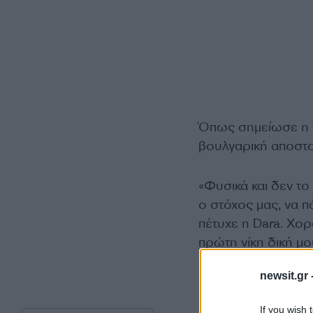
Όπως σημείωσε η ν
βουλγαρική αποστ
«Φυσικά και δεν το
ο στόχος μας, να π
πέτυχε η Dara. Χο
πρώτη νίκη δική μου
newsit.gr 
If you wish 