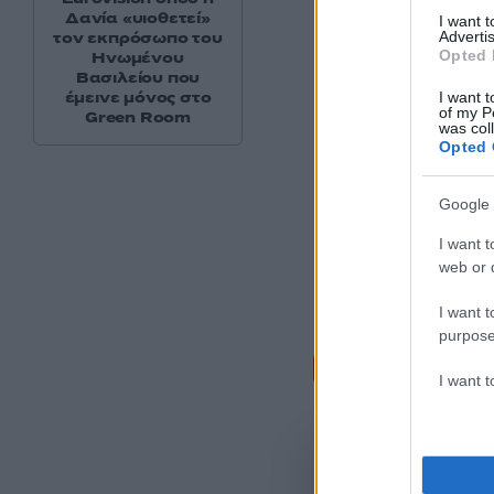
Δανία «υιοθετεί»
I want 
Advertis
τον εκπρόσωπο του
Opted 
Ηνωμένου
Βασιλείου που
έμεινε μόνος στο
I want t
of my P
Green Room
was col
Opted 
Google 
I want t
web or d
I want t
purpose
Σχόλι
I want 