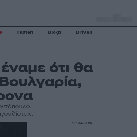
o
Αθήνα
31
C
a
Tasteit
Blogs
Driveit
μέναμε ότι θα
 Βουλγαρία,
ρονα
οντόπουλο,
ραγουδίστρια
ΔΙΑΦΗΜΙΣΗ