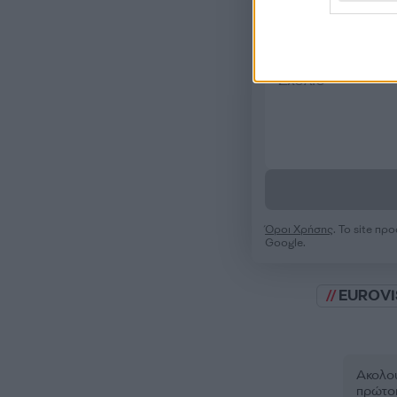
Όροι Χρήσης
. Το site π
Google.
EUROVI
Ακολου
πρώτοι