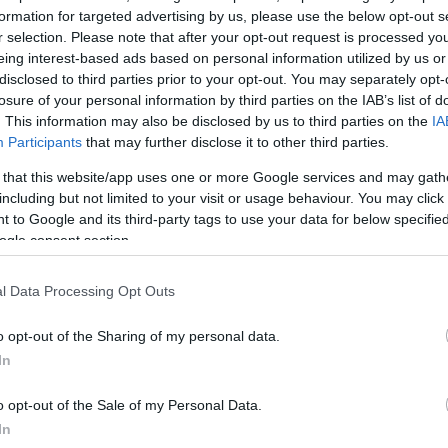
formation for targeted advertising by us, please use the below opt-out s
r selection. Please note that after your opt-out request is processed y
eing interest-based ads based on personal information utilized by us or
disclosed to third parties prior to your opt-out. You may separately opt-
losure of your personal information by third parties on the IAB’s list of
. This information may also be disclosed by us to third parties on the
IA
Participants
that may further disclose it to other third parties.
 that this website/app uses one or more Google services and may gath
including but not limited to your visit or usage behaviour. You may click 
 to Google and its third-party tags to use your data for below specifi
ogle consent section.
l Data Processing Opt Outs
υχαριστήσω πάρα πολύ τον Δημήτρη Κοντόπουλο, γι
o opt-out of the Sharing of my personal data.
ό το project και νομίζω ότι είναι πολύ ωραίο το ότι 
In
 μέσα σε αυτή την νίκη», πρόσθεσε η Βικτώρια Χαλκ
o opt-out of the Sale of my Personal Data.
ΔΙΑΦΗΜΙΣΗ
In