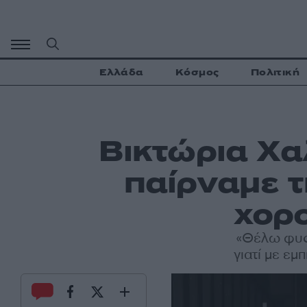
Μετάβαση
σε
περιεχόμενο
Ελλάδα
Κόσμος
Πολιτική
Βικτώρια Χαλ
παίρναμε τ
χορ
«Θέλω φυσ
γιατί με εμ