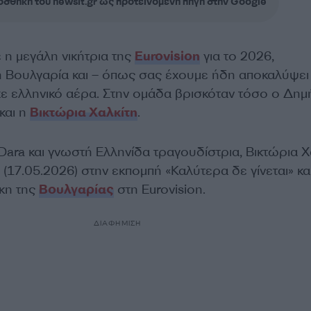
σθήκη του newsit.gr ως προτεινόμενη πηγή στην Google
 η μεγάλη νικήτρια της
Eurovision
για το 2026,
Βουλγαρία και – όπως σας έχουμε ήδη αποκαλύψει 
χε ελληνικό αέρα. Στην ομάδα βρισκόταν τόσο ο Δημ
και η
Βικτώρια Χαλκίτη
.
Dara και γνωστή Ελληνίδα τραγουδίστρια, Βικτώρια Χ
 (17.05.2026) στην εκπομπή «Καλύτερα δε γίνεται» κα
κη της
Βουλγαρίας
στη Eurovision.
ΔΙΑΦΗΜΙΣΗ