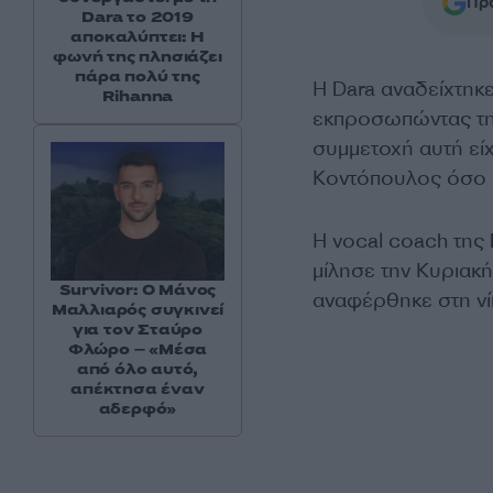
Προ
Dara το 2019
αποκαλύπτει: Η
φωνή της πλησιάζει
πάρα πολύ της
Η Dara αναδείχτηκε
Rihanna
εκπροσωπώντας τη 
συμμετοχή αυτή εί
Κοντόπουλος όσο 
Η vocal coach της 
μίλησε την Κυριακή
Survivor: Ο Μάνος
αναφέρθηκε στη νί
Μαλλιαρός συγκινεί
για τον Σταύρο
Φλώρο – «Μέσα
από όλο αυτό,
απέκτησα έναν
αδερφό»