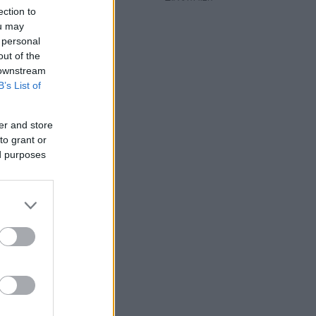
ection to
ou may
 personal
out of the
 downstream
B’s List of
er and store
to grant or
ed purposes
ατί με
υπάρχει
ίτη.