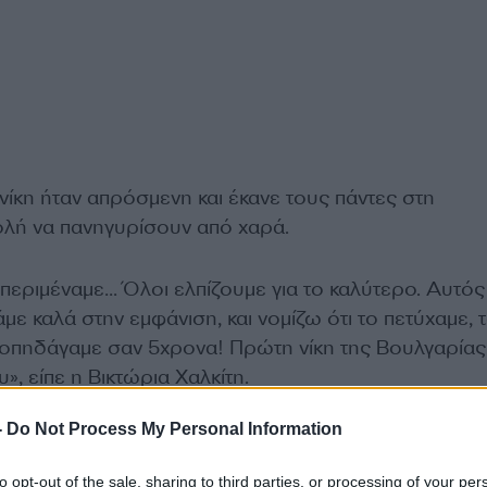
ίκη ήταν απρόσμενη και έκανε τους πάντες στη
ολή να πανηγυρίσουν από χαρά.
 περιμέναμε… Όλοι ελπίζουμε για το καλύτερο. Αυτός
άμε καλά στην εμφάνιση, και νομίζω ότι το πετύχαμε, 
ροπηδάγαμε σαν 5χρονα! Πρώτη νίκη της Βουλγαρίας 
», είπε η Βικτώρια Χαλκίτη.
-
Do Not Process My Personal Information
to opt-out of the sale, sharing to third parties, or processing of your per