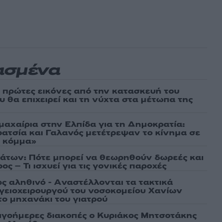
ασμένα
ι πρώτες εικόνες από την κατασκευή του
 θα επιχειρεί και τη νύχτα στα μέτωπα της
μαχαίρια στην Ελπίδα για τη Δημοκρατία:
ρατσία και Γαλανός μετέτρεψαν το κίνημα σε
ό κόμμα»
άτων: Πότε μπορεί να θεωρηθούν δωρεές και
ος – Τι ισχυεί για τις γονικές παροχές
ως αληθινό - Aναστέλλονται τα τακτικά
γειοχειρουργού του νοσοκομείου Χανίων
το μηχανάκι του γιατρού
λιγοήμερες διακοπές ο Κυριάκος Μητσοτάκης