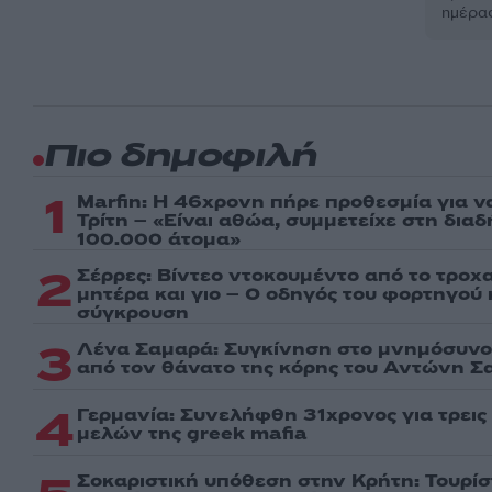
ημέρα
Πιο δημοφιλή
1
Marfin: Η 46χρονη πήρε προθεσμία για ν
Τρίτη – «Είναι αθώα, συμμετείχε στη δια
100.000 άτομα»
2
Σέρρες: Βίντεο ντοκουμέντο από το τροχα
μητέρα και γιο – Ο οδηγός του φορτηγού
σύγκρουση
3
Λένα Σαμαρά: Συγκίνηση στο μνημόσυνο 
από τον θάνατο της κόρης του Αντώνη Σ
4
Γερμανία: Συνελήφθη 31χρονος για τρει
μελών της greek mafia
Σοκαριστική υπόθεση στην Κρήτη: Τουρί