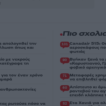
ς
Πιο σχολι
α απολογηθεί την
Canadair 515: Ο
131
δήλωση όπως και
αεροσκάφους που
φωτιάς
ίο με νεκρούς
Βγήκαν ξανά τα 
90
 κατέγραψε τη
«Καρυστιανού, Γ
φοβικό αρχηγικ
για τον έναν χρόνο
Μεταφορές χρημ
71
αμαρά
να επιβληθεί φόρ
Απίστευτο κι όμ
60
ς ανθρωποκτονίες
ραντεβού του αγ
επειδή κλάπηκε 
Στα Χανιά για ο
στας ρωτούσε πόσο να
52