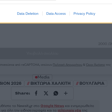
Data Deletion
Data Access
Privacy Policy
50
2000 /
Υποβολή σχολίου
ροστατεύεται από reCAPTCHA, ισχύουν
Πολιτική Απορρήτου
&
Όροι Χρήσης
της
Media
SION 2026
ΒΙΚΤΩΡΙΑ ΧΑΛΚΙΤΗ
ΒΟΥΛΓΑΡΙΑ
Share:
θήστε το Νewsit.gr στο
Google News
και ενημερωθείτε
 για όλη την ειδησεογραφία και τα
τελευταία νέα
της