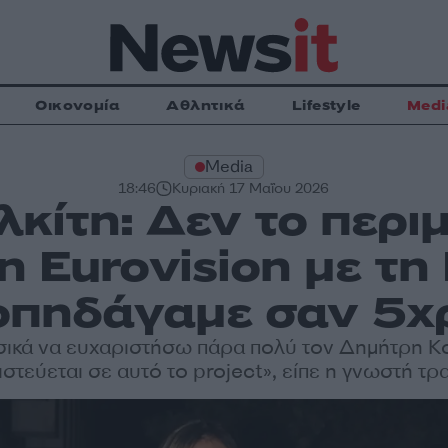
Οικονομία
Αθλητικά
Lifestyle
Medi
Media
18:46
Κυριακή 17 Μαΐου 2026
κίτη: Δεν το περι
η Eurovision με τη
οπηδάγαμε σαν 5χ
ικά να ευχαριστήσω πάρα πολύ τον Δημήτρη Κ
πιστεύεται σε αυτό το project», είπε η γνωστή τ