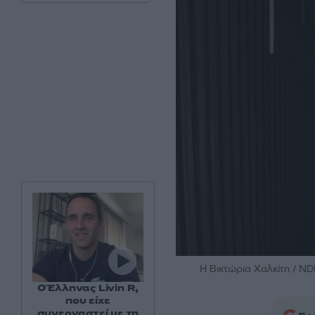
H Βικτώρια Χαλκίτη / 
Ο Έλληνας Livin R,
που είχε
συνεργαστεί με τη