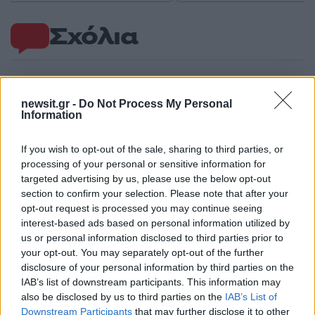
Σχόλια
newsit.gr -
Do Not Process My Personal
Σχολίασε εδώ
Information
If you wish to opt-out of the sale, sharing to third parties, or
50 /50
processing of your personal or sensitive information for
targeted advertising by us, please use the below opt-out
section to confirm your selection. Please note that after your
opt-out request is processed you may continue seeing
interest-based ads based on personal information utilized by
us or personal information disclosed to third parties prior to
2000 /2000
your opt-out. You may separately opt-out of the further
Υποβολή σχολίου
disclosure of your personal information by third parties on the
IAB’s list of downstream participants. This information may
also be disclosed by us to third parties on the
IAB’s List of
Όροι Χρήσης
. Το site προστατεύεται από reCAPTCHA, ισχύουν
Πολιτική Απορρήτου
&
Όροι Χρήσης
της Google.
Downstream Participants
that may further disclose it to other