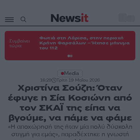
Μετάβαση
σε
o
34
περιεχόμενο
Φωτιά στη Λάρισα, στην περιοχή
Φω
Συμβαίνει
Κρήνη Φαρσάλων – Ήχησε μήνυμα
Κο
τώρα:
του 112
α
Media
16:29
Τρίτη 19 Μαΐου 2026
Χριστίνα Σούζη: Όταν
έφυγε η Σία Κοσιώνη από
τον ΣΚΑΪ της είπα να
βγούμε, να πάμε να φάμε
«Η αποχώρησή της ήταν μία πολύ δύσκολη
στιγμή για εμάς», παραδέχτηκε η γνωστή