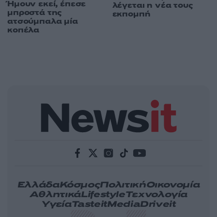
Ήμουν εκεί, έπεσε
λέγεται η νέα τους
μπροστά της
εκπομπή
ατσούμπαλα μία
κοπέλα
Ελλάδα
Κόσμος
Πολιτική
Οικονομία
Αθλητικά
Lifestyle
Τεχνολογία
Υγεία
Tasteit
Media
Driveit