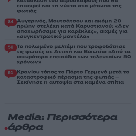
κατασκευή του αεροσκάφους που θα
επιχειρεί και τη νύχτα στα μέτωπα της
φωτιάς
Αυγερινός, Μουτσάτσου και ακόμη 20
84
πρώην στελέχη κατά Καρυστιανού: «Δεν
αποχωρήσαμε για καρέκλες», αιχμές για
«συγκεντρωτικό μοντέλο»
Το πολωμένο μελτέμι που τροφοδότησε
59
τις φωτιές σε Αττική και Βοιωτία: «Από τα
ισχυρότερα επεισόδια των τελευταίων 50
χρόνων»
Κρανίου τόπος το Πόρτο Γερμενό μετά το
51
καταστροφικό πέρασμα της φωτιάς –
Ξεκίνησε η αυτοψία στα καμένα σπίτια
Media: Περισσότερα
άρθρα