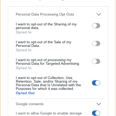
third parties.
Media
ΣΙΑ ΚΟΣΙΩΝΗ
ΣΚΑΙ
ΧΡΙΣΤΙΝΑ ΣΟΥΖΗ
Please note that this website/app uses one or more Google
Personal Data Processing Opt Outs
services and may gather and store information including but
Share:
not limited to your visit or usage behaviour. You may click to
I want to opt-out of the Sharing of my
personal data.
grant or deny consent to Google and its third-party tags to
Opted In
use your data for below specified purposes in below Google
Ακολουθήστε το Νewsit.gr στο
Google News
και
consent section.
ενημερωθείτε πρώτοι για όλη την ειδησεογραφία και τα
I want to opt-out of the Sale of my
τελευταία νέα
της ημέρας
Personal Data.
Opted In
I want to opt-out of processing my
Personal Data for Targeted Advertising.
Opted In
I want to opt-out of Collection, Use,
Πιο δημοφιλή
Retention, Sale, and/or Sharing of my
Personal Data that Is Unrelated with the
Purposes for which it was collected.
1
Έφυγαν οι συνεργάτες, μένει η Μαρία
Opted Out
Καρυστιανού - Η επόμενη μέρα για την
«Ελπίδα για τη Δημοκρατία»
Google consents
2
Σαμοθράκη: «Μαμά νόμιζες ότι δε θα σε
ξαναδώ;» – Τα πρώτα λόγια του 22χρονου
I want to allow Google to enable storage