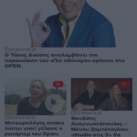
18:38
04.08.26
Ο Τάσος Δούσης αναλαμβάνει την
παρουσίαση του «Πιο αδύναμου κρίκου» στο
OPEN
37
7
12:26
04.08.26
Θανάσης
15:31
04.08.26
Μετεωρολόγος αποκα
Αναγνωστόπουλος –
λύπτει γιατί γέλασε η
Νάνσυ Ζαμπέτογλου:
ρεπόρτερ του Open:
«Studio στις 3» θα