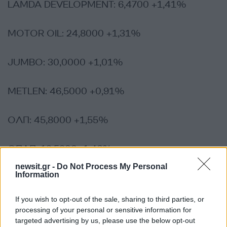
LAMDA DEVELOPMENT: 6,4700 +1,41%
MOTOR OIL: 24,8000 +1,31%
JUMBO: 30,0000 +1,01%
ΜETLEN: 46,5000 +0,91%
ΟΛΠ: 45,8000 +1,55%
ΟΠΑΠ: 19,5900 -1,46%
newsit.gr -
Do Not Process My Personal
Information
ΟΤΕ: 15,7800 -3,78%
If you wish to opt-out of the sale, sharing to third parties, or
ΠΕΙΡΑΙΩΣ: 6,0900 +2,87%
processing of your personal or sensitive information for
targeted advertising by us, please use the below opt-out