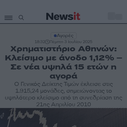
Μετάβαση
σε
o
29
περιεχόμενο
Αγορές
18:32
Πέμπτη 3 Ιουλίου 2025
Χρηματιστήριο Αθηνών:
Κλείσιμο με άνοδο 1,12% –
Σε νέα υψηλά 15 ετών η
αγορά
O Γενικός Δείκτης Τιμών έκλεισε στις
1.915,24 μονάδες, σημειώνοντας το
υψηλότερο κλείσιμο από τη συνεδρίαση της
21ης Απριλίου 2010