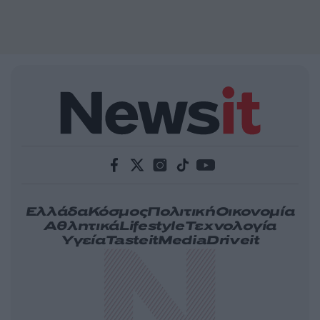
Ελλάδα
Κόσμος
Πολιτική
Οικονομία
Αθλητικά
Lifestyle
Τεχνολογία
Υγεία
Tasteit
Media
Driveit