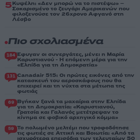
5
Κυψέλη: «Δεν μπορώ να το πιστέψω» –
Σοκαρισμένο το ζευγάρι Αμερικανών που
φιλοξενούσε τον 26χρονο Αφγανό στη
Λέσβο
Πιο σχολιασμένα
Έφυγαν οι συνεργάτες, μένει η Μαρία
184
Καρυστιανού - Η επόμενη μέρα για την
«Ελπίδα για τη Δημοκρατία»
Canadair 515: Οι πρώτες εικόνες από την
131
κατασκευή του αεροσκάφους που θα
επιχειρεί και τη νύχτα στα μέτωπα της
φωτιάς
Βγήκαν ξανά τα μαχαίρια στην Ελπίδα
69
για τη Δημοκρατία: «Καρυστιανού,
Γρατσία και Γαλανός μετέτρεψαν το
κίνημα σε φοβικό αρχηγικό κόμμα»
Το πολωμένο μελτέμι που τροφοδότησε
59
τις φωτιές σε Αττική και Βοιωτία: «Από τα
ισχυρότερα επεισόδια των τελευταίων 50