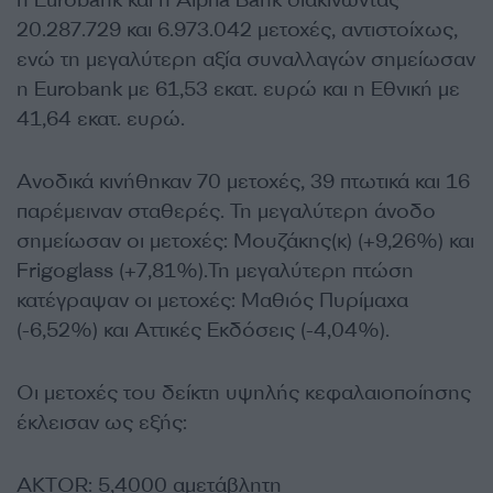
η Eurobank και η Alpha Bank διακινώντας
20.287.729 και 6.973.042 μετοχές, αντιστοίχως,
ενώ τη μεγαλύτερη αξία συναλλαγών σημείωσαν
η Eurobank με 61,53 εκατ. ευρώ και η Εθνική με
41,64 εκατ. ευρώ.
Ανοδικά κινήθηκαν 70 μετοχές, 39 πτωτικά και 16
παρέμειναν σταθερές. Τη μεγαλύτερη άνοδο
σημείωσαν οι μετοχές: Μουζάκης(κ) (+9,26%) και
Frigoglass (+7,81%).Τη μεγαλύτερη πτώση
κατέγραψαν οι μετοχές: Μαθιός Πυρίμαχα
(-6,52%) και Αττικές Εκδόσεις (-4,04%).
Οι μετοχές του δείκτη υψηλής κεφαλαιοποίησης
έκλεισαν ως εξής:
AKTOR: 5,4000 αμετάβλητη