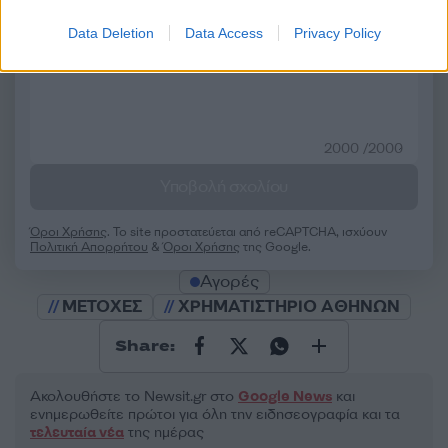
50 /50
Data Deletion
Data Access
Privacy Policy
2000 /2000
Υποβολή σχολίου
Όροι Χρήσης
. Το site προστατεύεται από reCAPTCHA, ισχύουν
Πολιτική Απορρήτου
&
Όροι Χρήσης
της Google.
Αγορές
ΜΕΤΟΧΕΣ
ΧΡΗΜΑΤΙΣΤΗΡΙΟ ΑΘΗΝΩΝ
Share:
Ακολουθήστε το Νewsit.gr στο
Google News
και
ενημερωθείτε πρώτοι για όλη την ειδησεογραφία και τα
τελευταία νέα
της ημέρας