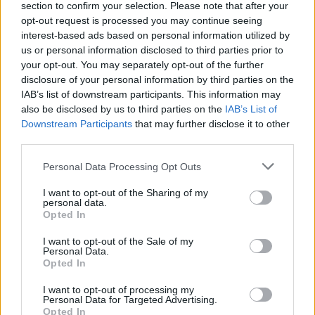
section to confirm your selection. Please note that after your
ΣΑΡΑΝΤΗΣ: 12,6000 -0,16%
opt-out request is processed you may continue seeing
interest-based ads based on personal information utilized by
ΔΙΑΦΗΜΙΣΗ
us or personal information disclosed to third parties prior to
your opt-out. You may separately opt-out of the further
disclosure of your personal information by third parties on the
IAB’s list of downstream participants. This information may
also be disclosed by us to third parties on the
IAB’s List of
Downstream Participants
that may further disclose it to other
third parties.
Please note that this website/app uses one or more Google
Personal Data Processing Opt Outs
services and may gather and store information including but
not limited to your visit or usage behaviour. You may click to
I want to opt-out of the Sharing of my
personal data.
grant or deny consent to Google and its third-party tags to
Opted In
use your data for below specified purposes in below Google
consent section.
I want to opt-out of the Sale of my
Αν τα χάσατε
Personal Data.
Opted In
I want to opt-out of processing my
Personal Data for Targeted Advertising.
Opted In