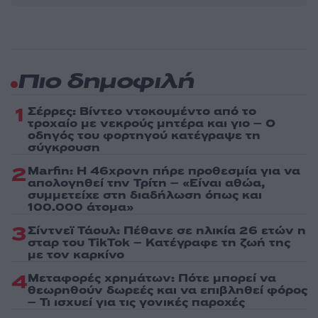
Πιο δημοφιλή
1
Σέρρες: Βίντεο ντοκουμέντο από το
τροχαίο με νεκρούς μητέρα και γιο – Ο
οδηγός του φορτηγού κατέγραψε τη
σύγκρουση
2
Marfin: Η 46χρονη πήρε προθεσμία για να
απολογηθεί την Τρίτη – «Είναι αθώα,
συμμετείχε στη διαδήλωση όπως και
100.000 άτομα»
3
Σίντνεϊ Τάουλ: Πέθανε σε ηλικία 26 ετών η
σταρ του TikTok – Kατέγραφε τη ζωή της
με τον καρκίνο
4
Μεταφορές χρημάτων: Πότε μπορεί να
θεωρηθούν δωρεές και να επιβληθεί φόρος
– Τι ισχυεί για τις γονικές παροχές