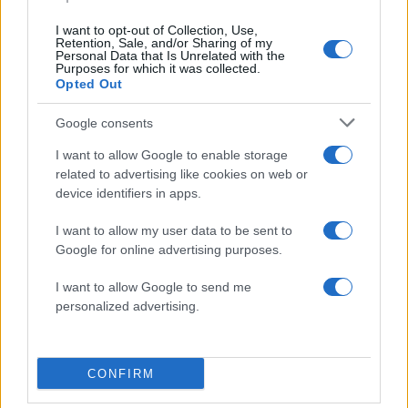
I want to opt-out of Collection, Use,
Retention, Sale, and/or Sharing of my
Personal Data that Is Unrelated with the
Purposes for which it was collected.
Opted Out
Ανησυχία από το ξέσπασμα
Σοκαριστική υπόθεση 
Google consents
του ιού του Δυτικού Νείλου
Κρήτη: Τουρίστας ρωτ
με κρούσματα στην Αττική
πόσο να πληρώσει για
I want to allow Google to enable storage
- «Καμπανάκι» από τον
ασελγήσει σε 10χρο
related to advertising like cookies on web or
Ιατρικό Σύλλογο Αθηνών
κορίτσι - Το παιδί καθ
device identifiers in apps.
για την προστασία της
αμέριμνο σε αυλή
δημόσιας υγείας
επιχείρησης
I want to allow my user data to be sent to
Google for online advertising purposes.
Σχόλια
I want to allow Google to send me
personalized advertising.
CONFIRM
Σχολίασε εδώ