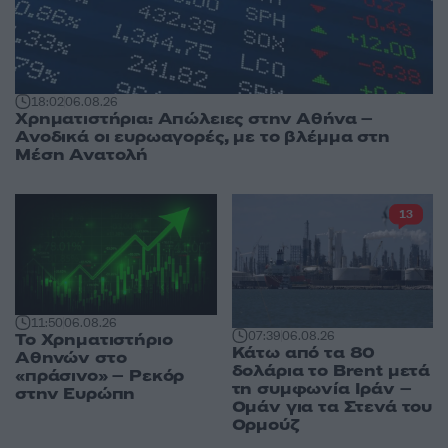
18:02
06.08.26
Χρηματιστήρια: Απώλειες στην Αθήνα –
Ανοδικά οι ευρωαγορές, με το βλέμμα στη
Μέση Ανατολή
13
11:50
06.08.26
07:39
06.08.26
Το Χρηματιστήριο
Κάτω από τα 80
Αθηνών στο
δολάρια το Brent μετά
«πράσινο» – Ρεκόρ
τη συμφωνία Ιράν –
στην Ευρώπη
Ομάν για τα Στενά του
Ορμούζ