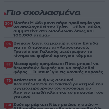
Πιο σχολιασμένα
Marfin: Η 46χρονη πήρε προθεσμία για
104
να απολογηθεί την Τρίτη – «Είναι αθώα,
συμμετείχε στη διαδήλωση όπως και
100.000 άτομα»
Βγήκαν ξανά τα μαχαίρια στην Ελπίδα
96
για τη Δημοκρατία: «Καρυστιανού,
Γρατσία και Γαλανός μετέτρεψαν το
κίνημα σε φοβικό αρχηγικό κόμμα»
Μεταφορές χρημάτων: Πότε μπορεί να
82
θεωρηθούν δωρεές και να επιβληθεί
φόρος – Τι ισχυεί για τις γονικές παροχές
Απίστευτο κι όμως αληθινό -
79
Aναστέλλονται τα τακτικά ραντεβού του
αγγειοχειρουργού του νοσοκομείου
Χανίων επειδή κλάπηκε το μηχανάκι του
γιατρού
Σούπερ μάρκετ: Νέες μειώσεις τιμών –
69
916 προϊόντα στην εθνική πρωτοβουλία,