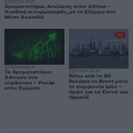
18:02
06.08.26
Χρηματιστήρια: Απώλειες στην Αθήνα –
Ανοδικά οι ευρωαγορές, με το βλέμμα στη
Μέση Ανατολή
13
11:50
06.08.26
07:39
06.08.26
Το Χρηματιστήριο
Κάτω από τα 80
Αθηνών στο
δολάρια το Brent μετά
«πράσινο» – Ρεκόρ
τη συμφωνία Ιράν –
στην Ευρώπη
Ομάν για τα Στενά του
Ορμούζ