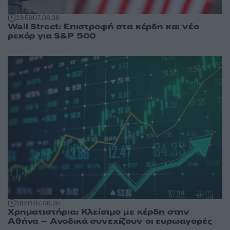
23:58
07.08.26
Wall Street: Επιστροφή στα κέρδη και νέο
ρεκόρ για S&P 500
18:01
07.08.26
Χρηματιστήρια: Κλείσιμο με κέρδη στην
Αθήνα – Ανοδικά συνεχίζουν οι ευρωαγορές