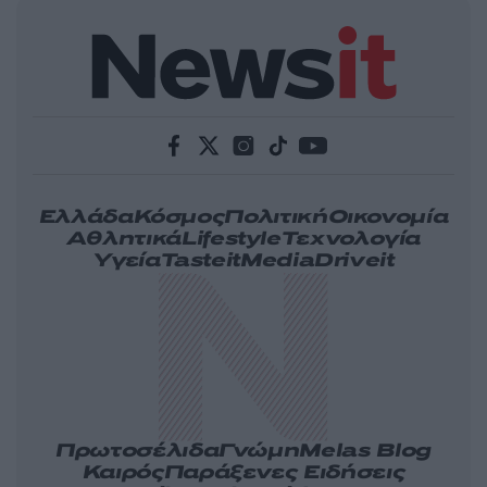
Ελλάδα
Κόσμος
Πολιτική
Οικονομία
Αθλητικά
Lifestyle
Τεχνολογία
Υγεία
Tasteit
Media
Driveit
Πρωτοσέλιδα
Γνώμη
Melas Blog
Καιρός
Παράξενες Ειδήσεις