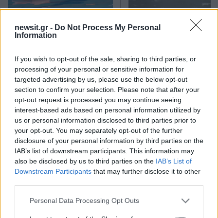
newsit.gr -
Do Not Process My Personal
Τραγωδία με 4χρονο αγόρι
Ζέστη και θυελλώδε
Information
στην Πάρο: Τα τρία σημεία
άνεμοι, με ριπές που 
που εστιάζουν οι
φτάνουν τα 80 χλμ/ώρ
If you wish to opt-out of the sale, sharing to third parties, or
αστυνομικοί για τον πνιγμό
«Red Code» σε 6 περιο
processing of your personal or sensitive information for
στην πισίνα
για κίνδυνο πυρκαγι
targeted advertising by us, please use the below opt-out
section to confirm your selection. Please note that after your
Σχόλια
opt-out request is processed you may continue seeing
interest-based ads based on personal information utilized by
us or personal information disclosed to third parties prior to
your opt-out. You may separately opt-out of the further
disclosure of your personal information by third parties on the
IAB’s list of downstream participants. This information may
Σχολίασε εδώ
also be disclosed by us to third parties on the
IAB’s List of
Downstream Participants
that may further disclose it to other
third parties.
50 /50
Please note that this website/app uses one or more Google
Personal Data Processing Opt Outs
services and may gather and store information including but