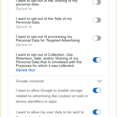
not limited to your visit or usage behaviour. You may click to
I want to opt-out of the Sharing of my
personal data.
grant or deny consent to Google and its third-party tags to
Opted In
use your data for below specified purposes in below Google
2000 /2000
consent section.
I want to opt-out of the Sale of my
Personal Data.
Υποβολή σχολίου
Opted In
I want to opt-out of processing my
Όροι Χρήσης
. Το site προστατεύεται από reCAPTCHA, ισχύουν
Personal Data for Targeted Advertising.
Πολιτική Απορρήτου
&
Όροι Χρήσης
της Google.
Opted In
Αγορές
I want to opt-out of Collection, Use,
ΕΥΡΩΠΑΪΚΑ ΧΡΗΜΑΤΙΣΤΗΡΙΑ
Retention, Sale, and/or Sharing of my
Personal Data that Is Unrelated with the
ΧΡΗΜΑΤΙΣΤΗΡΙΟ ΑΘΗΝΩΝ
Purposes for which it was collected.
Opted Out
Share:
Google consents
Ακολουθήστε το Νewsit.gr στο
Google News
και
I want to allow Google to enable storage
ενημερωθείτε πρώτοι για όλη την ειδησεογραφία και τα
related to advertising like cookies on web or
τελευταία νέα
της ημέρας
device identifiers in apps.
I want to allow my user data to be sent to