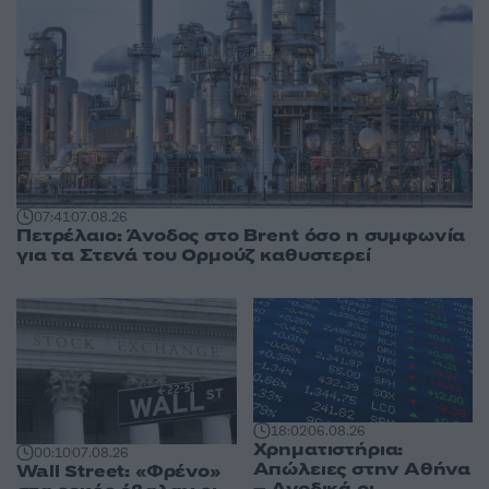
07:41
07.08.26
Πετρέλαιο: Άνοδος στο Brent όσο η συμφωνία
για τα Στενά του Ορμούζ καθυστερεί
18:02
06.08.26
Χρηματιστήρια:
00:10
07.08.26
Απώλειες στην Αθήνα
Wall Street: «Φρένο»
– Ανοδικά οι