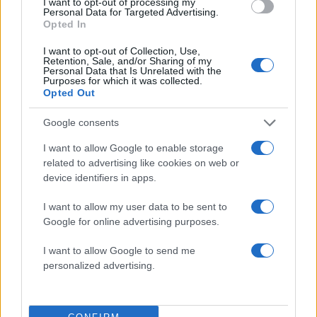
I want to opt-out of processing my
Personal Data for Targeted Advertising.
Opted In
Ακολουθήστε το Νewsit.gr στο
Google News
και
ενημερωθείτε πρώτοι για όλη την ειδησεογραφία και τα
I want to opt-out of Collection, Use,
τελευταία νέα
της ημέρας
Retention, Sale, and/or Sharing of my
Personal Data that Is Unrelated with the
Purposes for which it was collected.
Opted Out
Google consents
Πιο δημοφιλή
I want to allow Google to enable storage
related to advertising like cookies on web or
1
Πάρος: «Αν ήταν κάποιος πάνω από την
device identifiers in apps.
πισίνα, δε θα είχα θρηνήσει το παιδί μου» –
Η σπαρακτική περιγραφή του πατέρα και
I want to allow my user data to be sent to
τα κενά στους ισχυρισμούς του ιδιοκτήτη
Google for online advertising purposes.
του beach bar
2
Μπρίτνεϊ Σπίαρς: Έκανε αποτυχημένο
I want to allow Google to send me
μπότοξ και ανέβασε στο Instagram την
personalized advertising.
εμπειρία της
3
Ο δημοσιογράφος Βασίλης Τσεκούρας
ανακοίνωσε ότι παντρεύεται τη σύντροφό