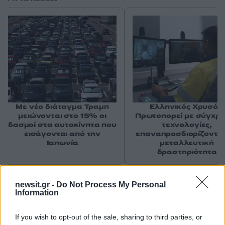
Με νέο διάταγμα Τραμπ
Ελληνικός Χρυσός:
μειώνονται στο 15% οι
Πρωτοπορεί με σύγχρ
δασμοί στα αυτοκίνητα που
τεχνολογίες,
εισάγονται από την
επαναπροσδιορίζοντας
Ιαπωνία
μεταλλευτική
δραστηριότητα
Σχόλια
newsit.gr -
Do Not Process My Personal
Information
If you wish to opt-out of the sale, sharing to third parties, or