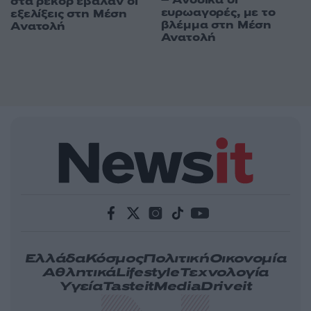
στα ρεκόρ έβαλαν οι
ευρωαγορές, με το
εξελίξεις στη Μέση
βλέμμα στη Μέση
Ανατολή
Ανατολή
Ελλάδα
Κόσμος
Πολιτική
Οικονομία
Αθλητικά
Lifestyle
Τεχνολογία
Υγεία
Tasteit
Media
Driveit