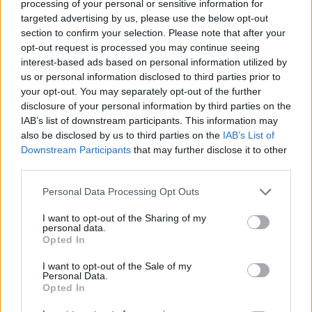
processing of your personal or sensitive information for
targeted advertising by us, please use the below opt-out
Σχολίασε εδώ
section to confirm your selection. Please note that after your
opt-out request is processed you may continue seeing
interest-based ads based on personal information utilized by
50 /50
us or personal information disclosed to third parties prior to
your opt-out. You may separately opt-out of the further
disclosure of your personal information by third parties on the
IAB’s list of downstream participants. This information may
also be disclosed by us to third parties on the
IAB’s List of
Downstream Participants
that may further disclose it to other
2000 /2000
third parties.
Υποβολή σχολίου
Please note that this website/app uses one or more Google
Personal Data Processing Opt Outs
services and may gather and store information including but
Όροι Χρήσης
. Το site προστατεύεται από reCAPTCHA, ισχύουν
not limited to your visit or usage behaviour. You may click to
I want to opt-out of the Sharing of my
Πολιτική Απορρήτου
&
Όροι Χρήσης
της Google.
personal data.
grant or deny consent to Google and its third-party tags to
Opted In
Αγορές
use your data for below specified purposes in below Google
ΕΥΡΩΠΑΪΚΑ ΧΡΗΜΑΤΙΣΤΗΡΙΑ
consent section.
I want to opt-out of the Sale of my
Personal Data.
ΧΡΗΜΑΤΙΣΤΗΡΙΟ ΑΘΗΝΩΝ
Opted In
Share: