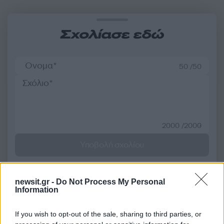
Σχολίασε εδώ
50 /50
2000 /2000
Υποβολή σχολίου
Όροι Χρήσης
. Το site προστατεύεται από reCAPTCHA, ισχύουν
Πολιτική Απορρήτου
&
Όροι Χρήσης
της Google.
newsit.gr -
Do Not Process My Personal
Information
Αγορές
ΜΕΤΟΧΕΣ
ΧΡΗΜΑΤΙΣΤΗΡΙΟ ΑΘΗΝΩΝ
If you wish to opt-out of the sale, sharing to third parties, or