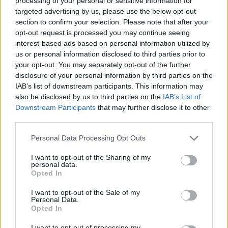
Share:
processing of your personal or sensitive information for
targeted advertising by us, please use the below opt-out
section to confirm your selection. Please note that after your
Ακολουθήστε το Νewsit.gr στο
Google News
και
opt-out request is processed you may continue seeing
ενημερωθείτε πρώτοι για όλη την ειδησεογραφία και τα
interest-based ads based on personal information utilized by
τελευταία νέα
της ημέρας
us or personal information disclosed to third parties prior to
your opt-out. You may separately opt-out of the further
disclosure of your personal information by third parties on the
IAB’s list of downstream participants. This information may
also be disclosed by us to third parties on the
IAB’s List of
Downstream Participants
that may further disclose it to other
Πιο δημοφιλή
third parties.
1
Ryanair: «Ένα κομμάτι του προσώπου του
Please note that this website/app uses one or more Google
Personal Data Processing Opt Outs
ήταν σαν πλαστελίνη», συγκλονίζει η
services and may gather and store information including but
επιβάτιδα που έσωσε τον Σέρβο όταν
έσπασε το παράθυρο του αεροπλάνου
not limited to your visit or usage behaviour. You may click to
I want to opt-out of the Sharing of my
personal data.
grant or deny consent to Google and its third-party tags to
2
Opted In
Ανησυχία από το ξέσπασμα του ιού του
use your data for below specified purposes in below Google
Δυτικού Νείλου με κρούσματα στην Αττική
consent section.
- «Καμπανάκι» από τον Ιατρικό Σύλλογο
I want to opt-out of the Sale of my
Personal Data.
Αθηνών για την προστασία της δημόσιας
Opted In
υγείας
Φωτιά σε κατάστημα στον Άλιμο –
I want to opt-out of processing my