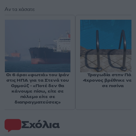
Αν τα χάσατε
Οι 6 όροι «φωτιά» του Ιράν
Τραγωδία στην Πάρο
στις ΗΠΑ για τα Στενά του
4χρονος βρέθηκε νεκ
Ορμούζ - «Ποτέ δεν θα
σε πισίνα
κάνουμε πίσω, είτε σε
πόλεμο είτε σε
διαπραγματεύσεις»
Σχόλια