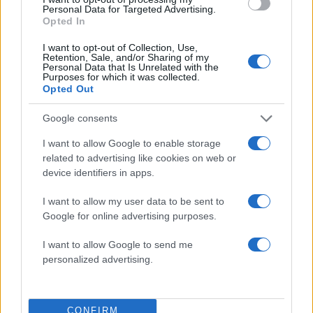
3
Εκκενώθηκε πολυκατοικία
Personal Data for Targeted Advertising.
Opted In
4
Νέος «Αντεροβγάλτης» στο Λονδίνο βίαζε
και δολοφονούσε ιερόδουλες – Είχε
I want to opt-out of Collection, Use,
συλληφθεί και αφέθηκε ελεύθερος
Retention, Sale, and/or Sharing of my
Personal Data that Is Unrelated with the
5
Purposes for which it was collected.
Με 40άρια κορυφώνεται το κύμα ζέστης -
Opted Out
Ποιες περιοχές βρίσκονται στο επίκεντρο
και μέχρι πότε θα κρατήσουν τα μελτέμια
Google consents
I want to allow Google to enable storage
Πιο σχολιασμένα
related to advertising like cookies on web or
device identifiers in apps.
Marfin: Η 46χρονη πήρε προθεσμία για
103
να απολογηθεί την Τρίτη – «Είναι αθώα,
I want to allow my user data to be sent to
συμμετείχε στη διαδήλωση όπως και
100.000 άτομα»
Google for online advertising purposes.
Βγήκαν ξανά τα μαχαίρια στην Ελπίδα
94
I want to allow Google to send me
για τη Δημοκρατία: «Καρυστιανού,
personalized advertising.
Γρατσία και Γαλανός μετέτρεψαν το
κίνημα σε φοβικό αρχηγικό κόμμα»
Μεταφορές χρημάτων: Πότε μπορεί να
78
θεωρηθούν δωρεές και να επιβληθεί
CONFIRM