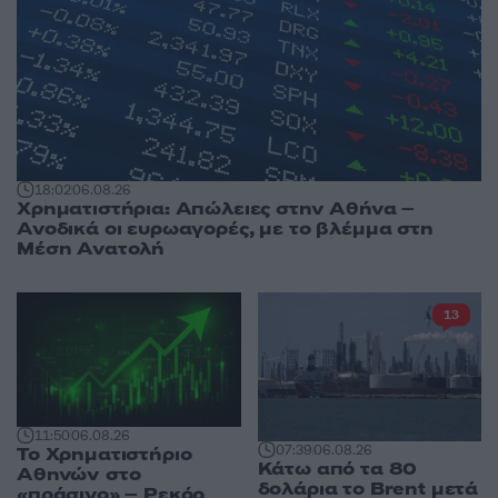
18:02
06.08.26
Χρηματιστήρια: Απώλειες στην Αθήνα –
Ανοδικά οι ευρωαγορές, με το βλέμμα στη
Μέση Ανατολή
13
11:50
06.08.26
07:39
06.08.26
Το Χρηματιστήριο
Κάτω από τα 80
Αθηνών στο
δολάρια το Brent μετά
«πράσινο» – Ρεκόρ