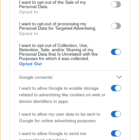
consent section.
I want to opt-out of the Sale of my
Personal Data.
Όροι Χρήσης
. Το site προστατεύεται από reCAPTCHA, ισχύουν
Opted In
Πολιτική Απορρήτου
&
Όροι Χρήσης
της Google.
Αγορές
I want to opt-out of processing my
Personal Data for Targeted Advertising.
ΜΕΤΟΧΕΣ
ΧΡΗΜΑΤΙΣΤΗΡΙΟ ΑΘΗΝΩΝ
Opted In
Share:
I want to opt-out of Collection, Use,
Retention, Sale, and/or Sharing of my
Personal Data that Is Unrelated with the
Purposes for which it was collected.
Ακολουθήστε το Νewsit.gr στο
Google News
και
Opted Out
ενημερωθείτε πρώτοι για όλη την ειδησεογραφία και τα
τελευταία νέα
της ημέρας
Google consents
I want to allow Google to enable storage
related to advertising like cookies on web or
device identifiers in apps.
Πιο δημοφιλή
I want to allow my user data to be sent to
Google for online advertising purposes.
1
Σοκαριστική υπόθεση στην Κρήτη:
Τουρίστας ρωτούσε πόσο να πληρώσει για
I want to allow Google to send me
να ασελγήσει σε 10χρονο κορίτσι - Το παιδί