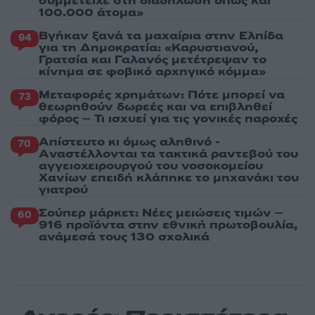
συμμετείχε στη διαδήλωση όπως και
100.000 άτομα»
Βγήκαν ξανά τα μαχαίρια στην Ελπίδα
94
για τη Δημοκρατία: «Καρυστιανού,
Γρατσία και Γαλανός μετέτρεψαν το
κίνημα σε φοβικό αρχηγικό κόμμα»
Μεταφορές χρημάτων: Πότε μπορεί να
73
θεωρηθούν δωρεές και να επιβληθεί
φόρος – Τι ισχυεί για τις γονικές παροχές
Απίστευτο κι όμως αληθινό -
70
Aναστέλλονται τα τακτικά ραντεβού του
αγγειοχειρουργού του νοσοκομείου
Χανίων επειδή κλάπηκε το μηχανάκι του
γιατρού
Σούπερ μάρκετ: Νέες μειώσεις τιμών –
60
916 προϊόντα στην εθνική πρωτοβουλία,
ανάμεσά τους 130 σχολικά