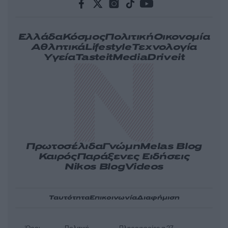
Ελλάδα
Κόσμος
Πολιτική
Οικονομία
Αθλητικά
Lifestyle
Τεχνολογία
Υγεία
Tasteit
Media
Driveit
Πρωτοσέλιδα
Γνώμη
Melas Blog
Καιρός
Παράξενες Ειδήσεις
Nikos Blog
Videos
Ταυτότητα
Επικοινωνία
Διαφήμιση