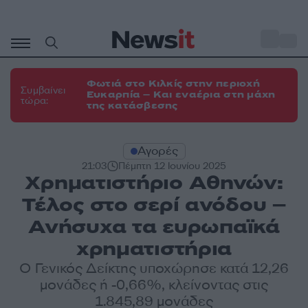
Μετάβαση
σε
o
35
περιεχόμενο
Φωτιά στο Κιλκίς στην περιοχή
Συμβαίνει
Ευκαρπία – Και εναέρια στη μάχη
τώρα:
της κατάσβεσης
Αγορές
21:03
Πέμπτη 12 Ιουνίου 2025
Χρηματιστήριο Αθηνών:
Τέλος στο σερί ανόδου –
Ανήσυχα τα ευρωπαϊκά
χρηματιστήρια
Ο Γενικός Δείκτης υποχώρησε κατά 12,26
μονάδες ή -0,66%, κλείνοντας στις
1.845,89 μονάδες