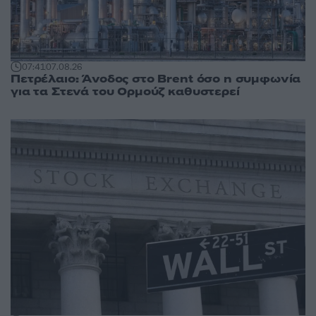
07:41
07.08.26
Πετρέλαιο: Άνοδος στο Brent όσο η συμφωνία
για τα Στενά του Ορμούζ καθυστερεί