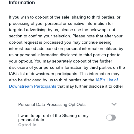
Information
περιφέρειες
θάνατός της
If you wish to opt-out of the sale, sharing to third parties, or
processing of your personal or sensitive information for
Σχόλια
targeted advertising by us, please use the below opt-out
section to confirm your selection. Please note that after your
opt-out request is processed you may continue seeing
interest-based ads based on personal information utilized by
us or personal information disclosed to third parties prior to
your opt-out. You may separately opt-out of the further
Σχολίασε εδώ
disclosure of your personal information by third parties on the
IAB’s list of downstream participants. This information may
also be disclosed by us to third parties on the
IAB’s List of
50 /50
Downstream Participants
that may further disclose it to other
third parties.
Please note that this website/app uses one or more Google
Personal Data Processing Opt Outs
services and may gather and store information including but
not limited to your visit or usage behaviour. You may click to
I want to opt-out of the Sharing of my
2000 /2000
personal data.
grant or deny consent to Google and its third-party tags to
Opted In
Υποβολή σχολίου
use your data for below specified purposes in below Google