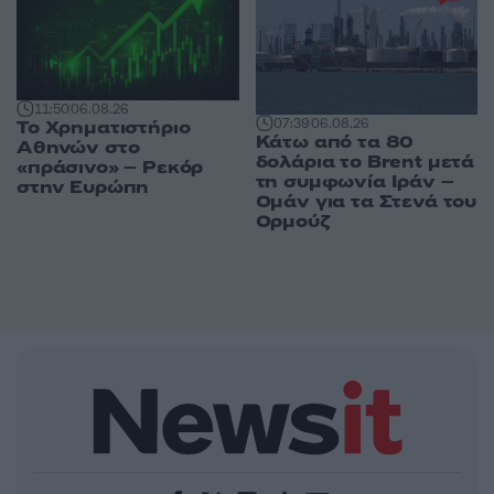
11:50
06.08.26
07:39
06.08.26
Το Χρηματιστήριο
Κάτω από τα 80
Αθηνών στο
δολάρια το Brent μετά
«πράσινο» – Ρεκόρ
τη συμφωνία Ιράν –
στην Ευρώπη
Ομάν για τα Στενά του
Ορμούζ