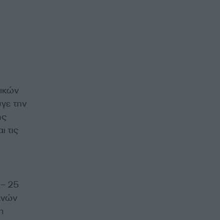
τικών
γε την
ης
ι τις
 – 25
ανών
η