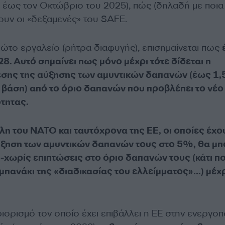
 έως τον Οκτώβριο του 2025), πώς (δηλαδή με ποια
ουν οι «δεξαμενές» του SAFE.
το εργαλείο (ρήτρα διαφυγής), επισημαίνεται πως
28. Αυτό σημαίνει πως μόνο μέχρι τότε δίδεται η
εσης της αύξησης των αμυντικών δαπανών (έως 1
 βάση) από το όριο δαπανών που προβλέπει το νέο
τητας.
λη του ΝΑΤΟ και ταυτόχρονα της ΕΕ, οι οποίες έχο
ύξηση των αμυντικών δαπανών τους στο 5%, θα μ
 -χωρίς επιπτώσεις στο όριο δαπανών τους (κάτι π
αμπανάκι της «διαδικασίας του ελλείμματος»…) μέχρ
ιορισμό τον οποίο έχει επιβάλλει η ΕΕ στην ενεργο