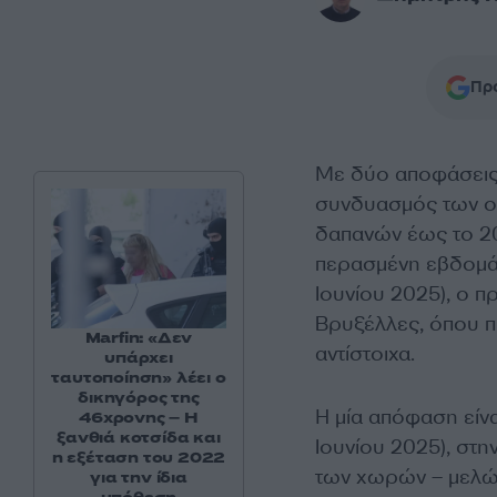
Προ
Με δύο αποφάσεις 
συνδυασμός των οπ
δαπανών έως το 20
περασμένη εβδομάδ
Ιουνίου 2025), ο 
Βρυξέλλες, όπου 
Marfin: «Δεν
αντίστοιχα.
υπάρχει
ταυτοποίηση» λέει ο
δικηγόρος της
Η μία απόφαση είν
46χρονης – Η
ξανθιά κοτσίδα και
Ιουνίου 2025), στ
η εξέταση του 2022
των χωρών – μελώ
για την ίδια