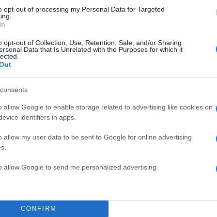
to opt-out of processing my Personal Data for Targeted
ing.
In
o opt-out of Collection, Use, Retention, Sale, and/or Sharing
ersonal Data that Is Unrelated with the Purposes for which it
lected.
Out
consents
o allow Google to enable storage related to advertising like cookies on
evice identifiers in apps.
o allow my user data to be sent to Google for online advertising
s.
to allow Google to send me personalized advertising.
CONFIRM