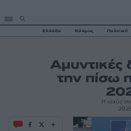
Μετάβαση
σε
περιεχόμενο
Ελλάδα
Κόσμος
Πολιτική
Αμυντικές 
την πίσω 
202
Η ισχύς τ
2028