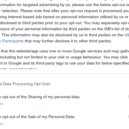
formation for targeted advertising by us, please use the below opt-out s
ων αμυντικών δαπανών στο 5% του ΑΕΠ την επόμεν
r selection. Please note that after your opt-out request is processed y
εκριμένα για το διάστημα 2025 – 2035.
eing interest-based ads based on personal information utilized by us or
disclosed to third parties prior to your opt-out. You may separately opt-
losure of your personal information by third parties on the IAB’s list of
έσος όρος των αμυντικών δαπανών των χωρών – 
. This information may also be disclosed by us to third parties on the
IA
πέριξ του 2%.
Participants
that may further disclose it to other third parties.
 that this website/app uses one or more Google services and may gath
ς η ΕΕ, μέσω του καλέσματος για εφαρμογή των
including but not limited to your visit or usage behaviour. You may click 
τι στο ΝΑΤΟ, υποστηρίζει και την αύξηση των
 to Google and its third-party tags to use your data for below specifi
ogle consent section.
ν των χωρών – μελών της κατά 3 ποσοστιαίες μον
ει τον υπερδιπλασιασμό τους.
l Data Processing Opt Outs
ΔΙΑΦΗΜΙΣΗ
o opt-out of the Sharing of my personal data.
In
o opt-out of the Sale of my Personal Data.
In