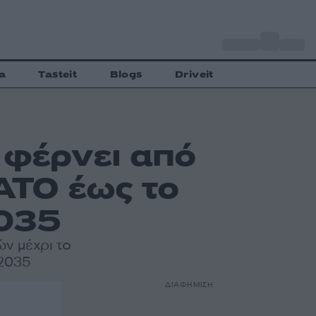
o
Αθήνα
31
C
a
Tasteit
Blogs
Driveit
 φέρνει από
ΑΤΟ έως το
2035
ν μέχρι το
 2035
ΔΙΑΦΗΜΙΣΗ