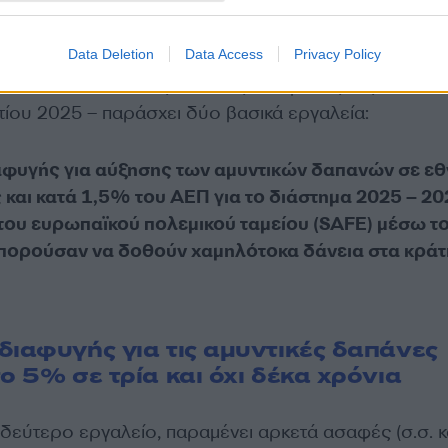
Data Deletion
Data Access
Privacy Policy
οπό – στα πλαίσια της σχετικής απόφασης της Συνόδ
ου 2025 – παράσχει δύο βασικά εργαλεία:
αφυγής για αύξησης των αμυντικών δαπανών σε εθ
 και κατά 1,5% του ΑΕΠ για το διάστημα 2025 – 2
του ευρωπαϊκού πολεμικού ταμείου (SAFE) μέσω τ
πορούσαν να δοθούν χαμηλότοκα δάνεια στα κράτ
διαφυγής για τις αμυντικές δαπάνες
ο 5% σε τρία και όχι δέκα χρόνια
δεύτερο εργαλείο, παραμένει αρκετά ασαφές (σ.σ. κ