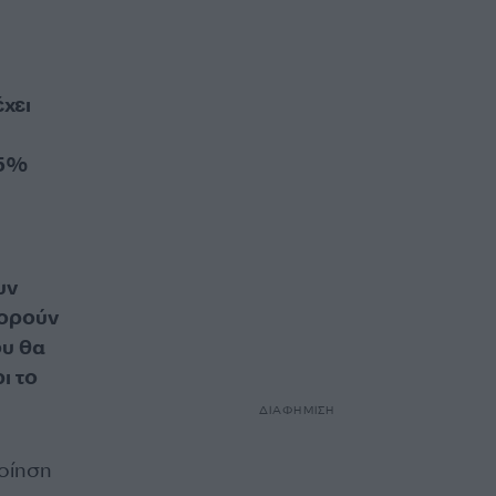
έχει
,5%
υν
πορούν
ου θα
ι το
ΔΙΑΦΗΜΙΣΗ
ποίηση