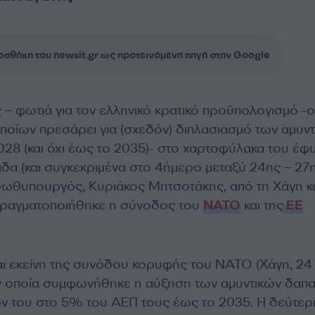
σθήκη του newsit.gr ως προτεινόμενη πηγή στην Google
– φωτιά για τον ελληνικό κρατικό προϋπολογισμό -ο
οίων πρεσάρει για (σχεδόν) διπλασιασμό των αμυν
28 (και όχι έως το 2035)- στο χαρτοφύλακα του έφυ
α (και συγκεκριμένα στο 4ήμερο μεταξύ 24ης – 27
πρωθυπουργός, Κυριάκος Μητσοτάκης, από τη Χάγη κα
πραγματοποιήθηκε η σύνοδος του
ΝΑΤΟ
και της
ΕΕ
αι εκείνη της συνόδου κορυφής του ΝΑΤΟ (Χάγη, 24
ην οποία συμφωνήθηκε η αύξηση των αμυντικών δαπ
ν του στο 5% του ΑΕΠ τους έως το 2035. Η δεύτερ