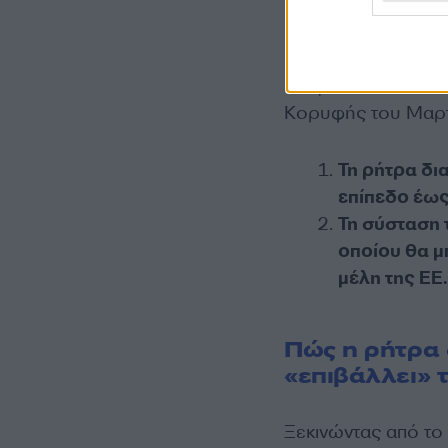
Και για αυτό το σκ
Κορυφής του Μαρτί
Τη ρήτρα δι
επίπεδο έως
Τη σύσταση 
οποίου θα μ
μέλη της ΕΕ.
Πώς η ρήτρα 
«επιβάλλει» τ
Ξεκινώντας από το 