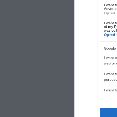
I want 
Advertis
Opted 
I want t
of my P
was col
Opted 
Google 
I want t
web or d
I want t
purpose
I want 