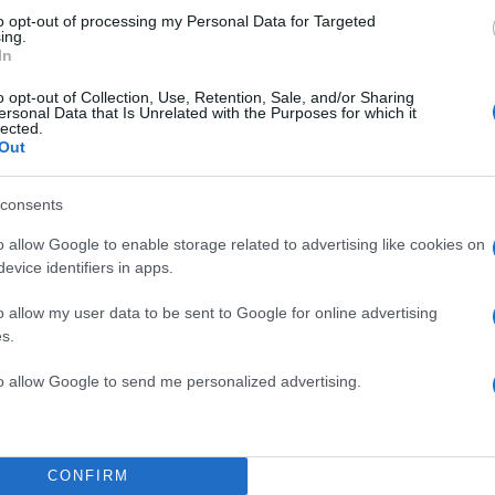
to opt-out of processing my Personal Data for Targeted
ing.
In
o opt-out of Collection, Use, Retention, Sale, and/or Sharing
ersonal Data that Is Unrelated with the Purposes for which it
lected.
Out
consents
o allow Google to enable storage related to advertising like cookies on
evice identifiers in apps.
o allow my user data to be sent to Google for online advertising
s.
to allow Google to send me personalized advertising.
CONFIRM