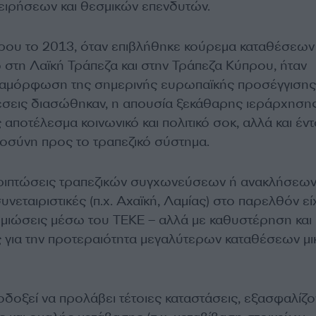
χειρήσεων και θεσμικών επενδυτών.
πρου το 2013, όταν επιβλήθηκε κούρεμα καταθέσεω
στη Λαϊκή Τράπεζα και στην Τράπεζα Κύπρου, ήταν
 διαμόρφωση της σημερινής ευρωπαϊκής προσέγγισης.
έσεις διασώθηκαν, η απουσία ξεκάθαρης ιεράρχησης
αποτέλεσμα κοινωνικό και πολιτικό σοκ, αλλά και έν
τοσύνη προς το τραπεζικό σύστημα.
εριπτώσεις τραπεζικών συγχωνεύσεων ή ανακλήσεω
υνεταιριστικές (π.χ. Αχαϊκή, Λαμίας) στο παρελθόν εί
μιώσεις μέσω του ΤΕΚΕ – αλλά με καθυστέρηση και
 για την προτεραιότητα μεγαλύτερων καταθέσεων μ
οδοξεί να προλάβει τέτοιες καταστάσεις, εξασφαλίζο