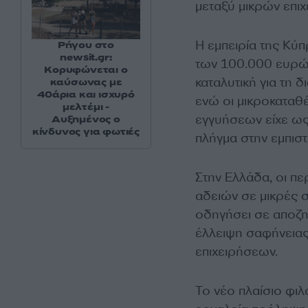
μεταξύ μικρών επι
Η εμπειρία της Κύ
Ρήγου στο
newsit.gr:
των 100.000 ευρώ 
Κορυφώνεται ο
καταλυτική για τη
καύσωνας με
40άρια και ισχυρό
ενώ οι μικροκαταθ
μελτέμι -
εγγυήσεων είχε ως 
Αυξημένος ο
κίνδυνος για φωτιές
πλήγμα στην εμπισ
Στην Ελλάδα, οι π
αδειών σε μικρές σ
οδηγήσει σε αποζη
έλλειψη σαφήνειας
επιχειρήσεων.
Το νέο πλαίσιο φιλ