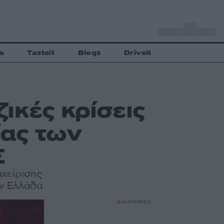
o
Αθήνα
34
C
a
Tasteit
Blogs
Driveit
ικές κρίσεις
ίας των
Ε
αχείρισης
ην Ελλάδα
ΔΙΑΦΗΜΙΣΗ