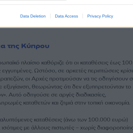
Data Deletion
Data Access
Privacy Policy
μα της Κύπρου
ρωπαϊκό πλαίσιο καθόριζε ότι οι καταθέσεις έως 10
 εγγυημένες. Ωστόσο, σε αρκετές περιπτώσεις κρί
τραπεζών, οι Αρχές προτιμούσαν να τις οδηγήσουν 
σε εξυγίανση, θεωρώντας ότι δεν εξυπηρετούνταν το
». Αυτό οδηγούσε σε αργές διαδικασίες,
ηρωμές καταθετών και ζημιά στην τοπική οικονομία.
καλυπτόμενες καταθέσεις (άνω των 100.000 ευρώ)
 ισότιμες με άλλους πιστωτές – χωρίς διαφοροποίη