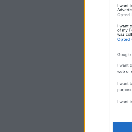
I want 
Advertis
Opted 
I want t
of my P
was col
Opted 
Google 
I want t
web or d
I want t
purpose
I want 