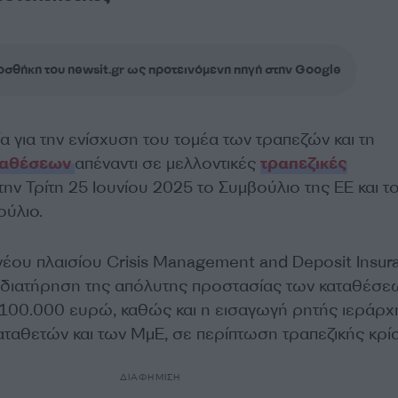
σθήκη του newsit.gr ως προτεινόμενη πηγή στην Google
 για την ενίσχυση του τομέα των τραπεζών και τη
ταθέσεων
απέναντι σε μελλοντικές
τραπεζικές
ην Τρίτη 25 Ιουνίου 2025 το Συμβούλιο της ΕΕ και τ
ύλιο.
 νέου πλαισίου Crisis Management and Deposit Insur
η διατήρηση της απόλυτης προστασίας των καταθέσε
 100.000 ευρώ, καθώς και η εισαγωγή ρητής ιεράρ
αταθετών και των ΜμΕ, σε περίπτωση τραπεζικής κρί
ΔΙΑΦΗΜΙΣΗ