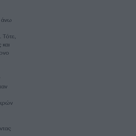
ν άνω
 Τότε,
 και
τονο
ν
χαν
ικρών
ντας