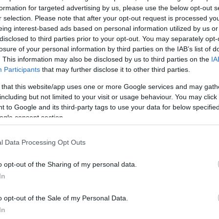
formation for targeted advertising by us, please use the below opt-out s
εί ως έχει το όριο των 100.000 ευρώ ανά καταθέτη 
r selection. Please note that after your opt-out request is processed y
ποίο καλύπτεται πλήρως από τα εθνικά Συστήματα Εγ
eing interest-based ads based on personal information utilized by us or
disclosed to third parties prior to your opt-out. You may separately opt-
εζικά κεφάλαια (στην Ελλάδα είναι το ΤΕΚΕ). Η καιν
losure of your personal information by third parties on the IAB’s list of
κεται στο γεγονός ότι πλέον θεσμοθετείται ρητά και
. This information may also be disclosed by us to third parties on the
IA
ροστασίας για καταθέσεις νοικοκυριών και μικρομεσ
Participants
that may further disclose it to other third parties.
δεν καλύπτονται από το ΤΕΚΕ (π.χ. πάνω από 100.00
 that this website/app uses one or more Google services and may gath
including but not limited to your visit or usage behaviour. You may click 
 to Google and its third-party tags to use your data for below specifi
ogle consent section.
σε περίπτωση εξυγίανσης ή πτώχευσης τράπεζας, οι μ
αθέτες θα προηγούνται ιεραρχικά από άλλους πιστωτέ
l Data Processing Opt Outs
 επενδυτές, μεγάλες εταιρείες ή άλλοι χρηματοπιστ
o opt-out of the Sharing of my personal data.
In
ΔΙΑΦΗΜΙΣΗ
o opt-out of the Sale of my Personal Data.
In