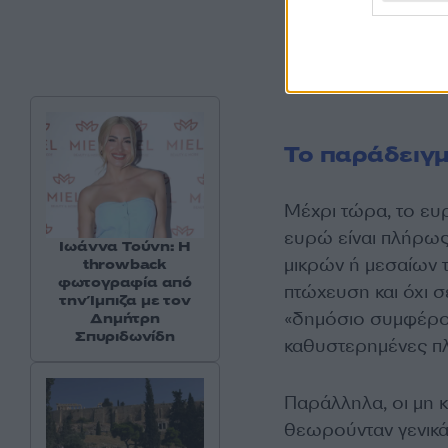
Το παράδειγ
Μέχρι τώρα, το ευ
ευρώ είναι πλήρως
Ιωάννα Τούνη: Η
μικρών ή μεσαίων 
throwback
φωτογραφία από
πτώχευση και όχι 
την Ίμπιζα με τον
«δημόσιο συμφέρον
Δημήτρη
Σπυριδωνίδη
καθυστερημένες πλ
Παράλληλα, οι μη 
θεωρούνταν γενικά