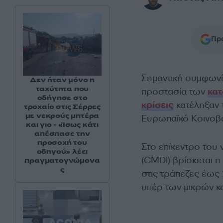
Προ
Σημαντική συμφωνία
Δεν ήταν μόνο η
ταχύτητα που
προστασία των
κα
οδήγησε στο
κρίσεις
κατέληξαν τ
τροχαίο στις Σέρρες
με νεκρούς μητέρα
Ευρωπαϊκό Κοινοβο
και γιο - «Ίσως κάτι
απέσπασε την
προσοχή του
Στο επίκεντρο του
οδηγού» λέει
(CMDI) βρίσκεται 
πραγματογνώμονα
ς
στις τράπεζες έως
υπέρ των μικρών κ