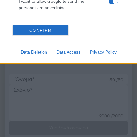
I want to allow Google to send me
βραδύτερη ανάπτυξη
personalized advertising.
Σχόλια
CONFIRM
Data Deletion
Data Access
Privacy Policy
Σχολίασε εδώ
50 /50
2000 /2000
Υποβολή σχολίου