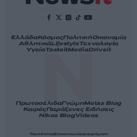
Ελλάδα
Κόσμος
Πολιτική
Οικονομία
Αθλητικά
Lifestyle
Τεχνολογία
Υγεία
Tasteit
Media
Driveit
Πρωτοσέλιδα
Γνώμη
Melas Blog
Καιρός
Παράξενες Ειδήσεις
Nikos Blog
Videos
Ταυτότητα
Επικοινωνία
Διαφήμιση