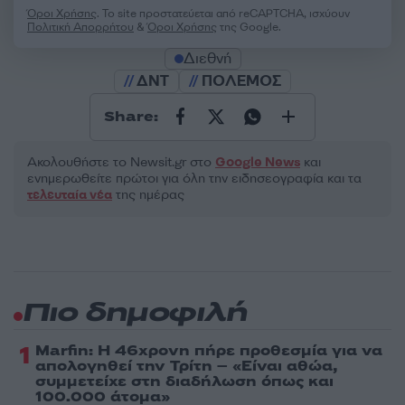
Όροι Χρήσης
. Το site προστατεύεται από reCAPTCHA, ισχύουν
Πολιτική Απορρήτου
&
Όροι Χρήσης
της Google.
Διεθνή
ΔΝΤ
ΠΟΛΕΜΟΣ
Share:
Ακολουθήστε το Νewsit.gr στο
Google News
και
ενημερωθείτε πρώτοι για όλη την ειδησεογραφία και τα
τελευταία νέα
της ημέρας
Πιο δημοφιλή
1
Marfin: Η 46χρονη πήρε προθεσμία για να
απολογηθεί την Τρίτη – «Είναι αθώα,
συμμετείχε στη διαδήλωση όπως και
100.000 άτομα»