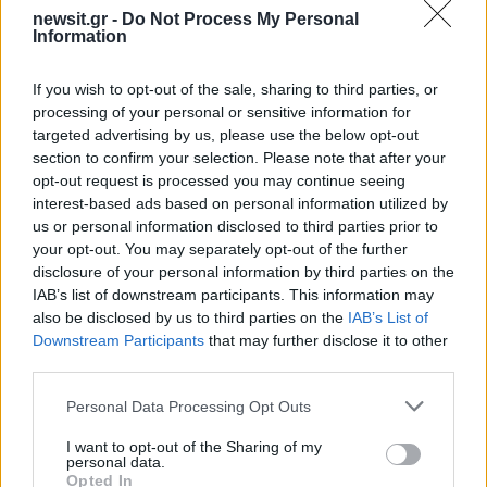
newsit.gr -
Do Not Process My Personal
κατάσταση και να δημιουργήσουν ένα
Information
«πληθωριστικό σπιράλ». Επισήμανε ότι πολλές
χώρες εφαρμόζουν μέτρα εξοικονόμησης
If you wish to opt-out of the sale, sharing to third parties, or
πόρων, όπως τηλεργασία και περιορισμούς στη
processing of your personal or sensitive information for
targeted advertising by us, please use the below opt-out
χρήση ιδιωτικών οχημάτων.
Οι περισσότερες
section to confirm your selection. Please note that after your
χώρες απέφυγαν τις μη στοχευμένες
opt-out request is processed you may continue seeing
φορολογικές περικοπές ή τις επιδοτήσεις στην
interest-based ads based on personal information utilized by
us or personal information disclosed to third parties prior to
ενέργεια και το ΔΝΤ συνεργάζεται μαζί τους
your opt-out. You may separately opt-out of the further
για να διασφαλίσει ότι τα τυχόν μέτρα που θα
disclosure of your personal information by third parties on the
ληφθούν θα είναι προσωρινά.
IAB’s list of downstream participants. This information may
also be disclosed by us to third parties on the
IAB’s List of
ΔΙΑΦΗΜΙΣΗ
Downstream Participants
that may further disclose it to other
third parties.
Please note that this website/app uses one or more Google
Personal Data Processing Opt Outs
services and may gather and store information including but
not limited to your visit or usage behaviour. You may click to
I want to opt-out of the Sharing of my
personal data.
grant or deny consent to Google and its third-party tags to
Opted In