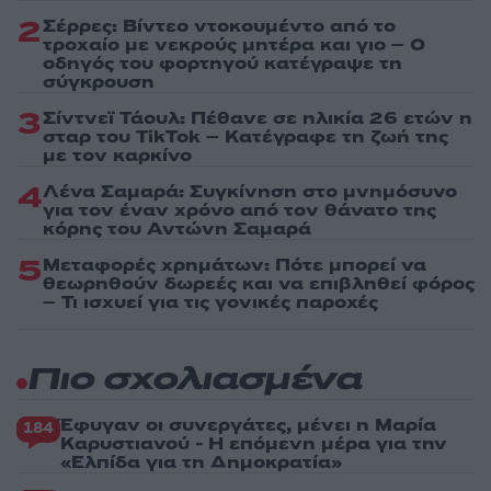
2
Σέρρες: Βίντεο ντοκουμέντο από το
τροχαίο με νεκρούς μητέρα και γιο – Ο
οδηγός του φορτηγού κατέγραψε τη
σύγκρουση
3
Σίντνεϊ Τάουλ: Πέθανε σε ηλικία 26 ετών η
σταρ του TikTok – Kατέγραφε τη ζωή της
με τον καρκίνο
4
Λένα Σαμαρά: Συγκίνηση στο μνημόσυνο
για τον έναν χρόνο από τον θάνατο της
κόρης του Αντώνη Σαμαρά
5
Μεταφορές χρημάτων: Πότε μπορεί να
θεωρηθούν δωρεές και να επιβληθεί φόρος
– Τι ισχυεί για τις γονικές παροχές
Πιο σχολιασμένα
Έφυγαν οι συνεργάτες, μένει η Μαρία
184
Καρυστιανού - Η επόμενη μέρα για την
«Ελπίδα για τη Δημοκρατία»