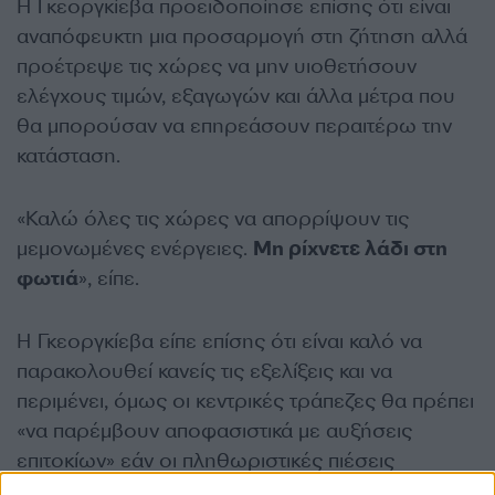
Η Γκεοργκίεβα προειδοποίησε επίσης ότι είναι
αναπόφευκτη μια προσαρμογή στη ζήτηση αλλά
προέτρεψε τις χώρες να μην υιοθετήσουν
ελέγχους τιμών, εξαγωγών και άλλα μέτρα που
θα μπορούσαν να επηρεάσουν περαιτέρω την
κατάσταση.
«Καλώ όλες τις χώρες να απορρίψουν τις
μεμονωμένες ενέργειες.
Μη ρίχνετε λάδι στη
φωτιά
», είπε.
Η Γκεοργκίεβα είπε επίσης ότι είναι καλό να
παρακολουθεί κανείς τις εξελίξεις και να
περιμένει, όμως οι κεντρικές τράπεζες θα πρέπει
«να παρέμβουν αποφασιστικά με αυξήσεις
επιτοκίων» εάν οι πληθωριστικές πιέσεις
απειλήσουν να αποσταθεροποιήσουν την