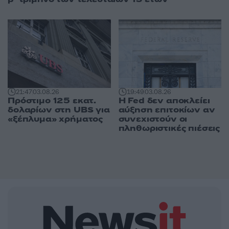
21:47
03.08.26
19:49
03.08.26
Πρόστιμο 125 εκατ.
Η Fed δεν αποκλείει
δολαρίων στη UBS για
αύξηση επιτοκίων αν
«ξέπλυμα» χρήματος
συνεχιστούν οι
πληθωριστικές πιέσεις