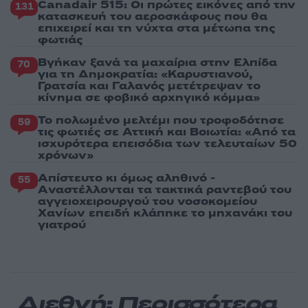
Canadair 515: Οι πρώτες εικόνες από την
131
κατασκευή του αεροσκάφους που θα
επιχειρεί και τη νύχτα στα μέτωπα της
φωτιάς
Βγήκαν ξανά τα μαχαίρια στην Ελπίδα
70
για τη Δημοκρατία: «Καρυστιανού,
Γρατσία και Γαλανός μετέτρεψαν το
κίνημα σε φοβικό αρχηγικό κόμμα»
Το πολωμένο μελτέμι που τροφοδότησε
59
τις φωτιές σε Αττική και Βοιωτία: «Από τα
ισχυρότερα επεισόδια των τελευταίων 50
χρόνων»
Απίστευτο κι όμως αληθινό -
55
Aναστέλλονται τα τακτικά ραντεβού του
αγγειοχειρουργού του νοσοκομείου
Χανίων επειδή κλάπηκε το μηχανάκι του
γιατρού
Διεθνή: Περισσότερα