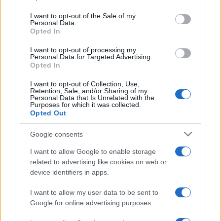
use your data for below specified purposes in below Google
consent section.
I want to opt-out of the Sale of my
Personal Data.
Opted In
I want to opt-out of processing my
Personal Data for Targeted Advertising.
Opted In
Αν τα χάσατε
I want to opt-out of Collection, Use,
Retention, Sale, and/or Sharing of my
Personal Data that Is Unrelated with the
Purposes for which it was collected.
Opted Out
Google consents
I want to allow Google to enable storage
related to advertising like cookies on web or
device identifiers in apps.
ΔΝΤ: Το σοκ είναι
Πόσο απειλεί την ελλη
I want to allow my user data to be sent to
παγκόσμιο αλλά
οικονομία το «σοκ» α
ασύμμετρο και όλοι οι
τον πόλεμο στο Ιράν –
Google for online advertising purposes.
δρόμοι οδηγούν σε
μηνύματα Moody’s, D
υψηλότερες τιμές και
Scope και ΔΝΤ