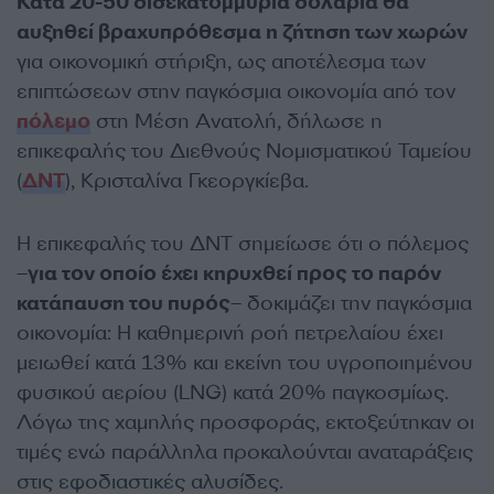
Κατά 20-50 δισεκατομμύρια δολάρια θα
αυξηθεί βραχυπρόθεσμα η ζήτηση των χωρών
για οικονομική στήριξη, ως αποτέλεσμα των
επιπτώσεων στην παγκόσμια οικονομία από τον
πόλεμο
στη Μέση Ανατολή, δήλωσε η
επικεφαλής του Διεθνούς Νομισματικού Ταμείου
(
ΔΝΤ
), Κρισταλίνα Γκεοργκίεβα.
Η επικεφαλής του ΔΝΤ σημείωσε ότι ο πόλεμος
–
για τον οποίο έχει κηρυχθεί προς το παρόν
κατάπαυση του πυρός
– δοκιμάζει την παγκόσμια
οικονομία: Η καθημερινή ροή πετρελαίου έχει
μειωθεί κατά 13% και εκείνη του υγροποιημένου
φυσικού αερίου (LNG) κατά 20% παγκοσμίως.
Λόγω της χαμηλής προσφοράς, εκτοξεύτηκαν οι
τιμές ενώ παράλληλα προκαλούνται αναταράξεις
στις εφοδιαστικές αλυσίδες.