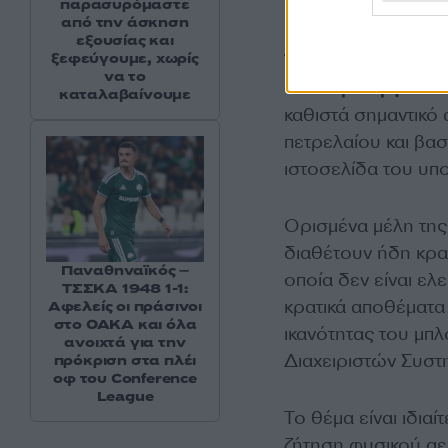
παρασυρόμαστε
από την άσκηση
εξουσίας και
ξεφεύγουμε, χωρίς
Το Στρατηγικό Απο
να το
απόθεμα αργού πε
καταλαβαίνουμε
καθιστά σημαντικό
πετρελαίου και βασ
ιστοσελίδα του υπ
Ορισμένα μέλη της 
διαθέτουν ήδη κρα
Παναθηναϊκός –
οποία δεν είναι ελ
ΤΣΣΚΑ 1948 1-1:
κρατικά αποθέματα
Αφελείς οι πράσινοι
στο ΟΑΚΑ και όλα
ικανότητας του μπ
ανοιχτά για την
Διαχειριστών Συσ
πρόκριση στα πλέι
οφ του Conference
League
Το θέμα είναι ιδια
ζήτηση φυσικού αε