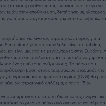
ους στόχους αποθήκευσης φυσικού αερίου για να
 των τιμών στην αποθήκευση, διατήρησε υψηλότερες
ς για τέσσερις εγκαταστάσεις κοντά στα ελβετικά κα
 συζητήθηκε για λίγο ως στρατηγικός πόρος για τη
α θεωρείται λιγότερο κατάλληλη, είναι το Rehden,
ές, και είναι μια από τις μεγαλύτερες στην Ευρώπη. 
ποθήκευση σε σπήλαια, είναι πιο εύκολο να γεμίσουν
δήλωσε ένας από τους ανθρώπους. Το αέριο που
αχυπρόθεσμη βάση στους τερματικούς σταθμούς της
αγωγή υγροποιημένου φυσικού αερίου (LNG) θα μπ
οιηθεί ως στρατηγικό απόθεμα, είπαν οι ίδιοι.
ργησε χωρητικότητα κατά τη διάρκεια της ενεργειακή
καταστήσει το ρωσικό αέριο από αγωγούς και σήμερα