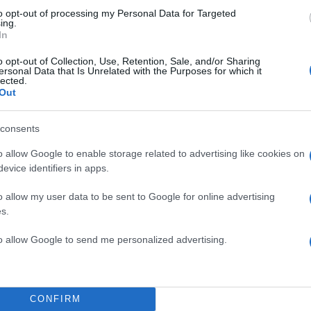
to opt-out of processing my Personal Data for Targeted
ing.
In
o opt-out of Collection, Use, Retention, Sale, and/or Sharing
ersonal Data that Is Unrelated with the Purposes for which it
lected.
Out
consents
o allow Google to enable storage related to advertising like cookies on
evice identifiers in apps.
o allow my user data to be sent to Google for online advertising
s.
to allow Google to send me personalized advertising.
CONFIRM