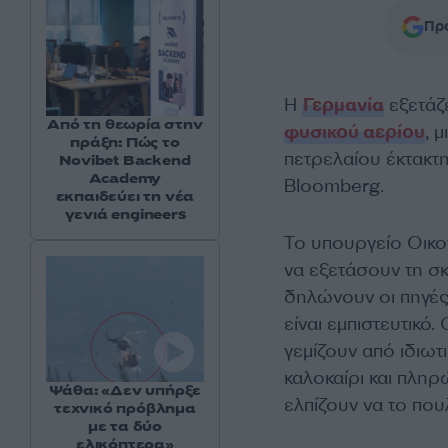
Προ
Η
Γερμανία
εξετάζε
Από τη θεωρία στην
φυσικού αερίου
, 
πράξη: Πώς το
πετρελαίου έκτακτη
Novibet Backend
Academy
Bloomberg.
εκπαιδεύει τη νέα
γενιά engineers
Το υπουργείο Οικο
να εξετάσουν τη σ
δηλώνουν οι πηγές
είναι εμπιστευτικ
γεμίζουν από ιδιωτ
καλοκαίρι και πληρ
Ψάθα: «Δεν υπήρξε
ελπίζουν να το πο
τεχνικό πρόβλημα
με τα δύο
ελικόπτερα»