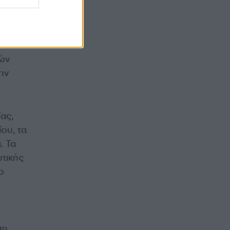
ο
που το
γών
ην
ας,
ου, τα
. Τα
τικής
ο
ση