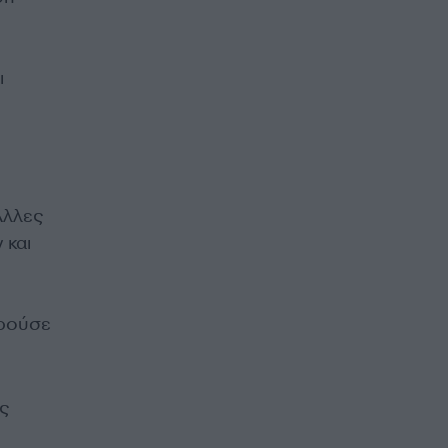
ι
Άλλες
 και
ορούσε
ς