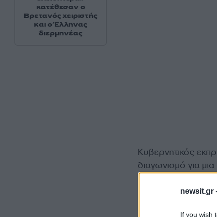
κατέθεσαν ο
Βρετανός χειριστής
και ο Έλληνας
διερμηνέας
Κυβερνητικός εκπ
διαγωνισμό για μια
στρατηγική αποθήκε
newsit.gr 
Η Γερμανία διαθέ
If you wish 