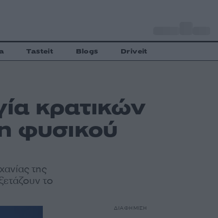
o
Αθήνα
28
C
a
Tasteit
Blogs
Driveit
γία κρατικών
η φυσικού
χανίας της
εξετάζουν το
ΔΙΑΦΗΜΙΣΗ