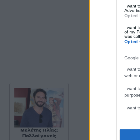
I want 
Advertis
Opted 
I want t
of my P
was col
Opted 
Google 
I want t
web or d
I want t
purpose
I want 
Μελέτης Ηλίας:
Πολλοί γονείς