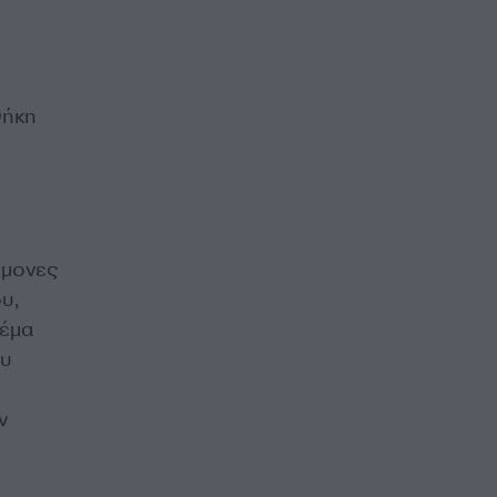
θήκη
ώμονες
υ,
θέμα
ου
ν