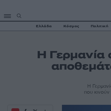
Μετάβαση
σε
περιεχόμενο
Ελλάδα
Κόσμος
Πολιτική
Η Γερμανία 
αποθεμάτ
Η Γερμανί
που κινούν 