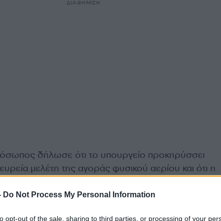
ΔΙΑΦΗΜΙΣΗ
ρόσωπος δήλωσε ότι το υπουργείο προκηρύσσει
 ευρεία μελέτη της αγοράς φυσικού αερίου και ότι η
υση είναι μόνο μια πτυχή στο πλαίσιο αυτής.
-
Do Not Process My Personal Information
τει μερικούς από τους μεγαλύτερους αποθηκευτικο
to opt-out of the sale, sharing to third parties, or processing of your per