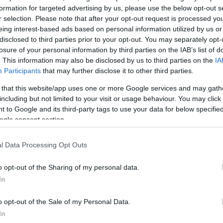
ώπη
και επί του παρόντος αγωνίζεται να αναπληρώσει
formation for targeted advertising by us, please use the below opt-out s
πήλαια να είναι ασυνήθιστα άδεια λόγω της κακής
r selection. Please note that after your opt-out request is processed y
τασης, γεγονός που οδήγησε σε μια πρόσφατη κίνησ
eing interest-based ads based on personal information utilized by us or
disclosed to third parties prior to your opt-out. You may separately opt-
αιτήσεων πλήρωσης.
losure of your personal information by third parties on the IAB’s list of
. This information may also be disclosed by us to third parties on the
IA
ιότητας έχει ωθήσει φορείς εκμετάλλευσης, όπως 
Participants
that may further disclose it to other third parties.
ιλήσουν να κλείσουν τους χώρους που δεν αποφέρο
 that this website/app uses one or more Google services and may gath
χρειάζεται φυσικό αέριο για τμήματα της βιομηχανίας
including but not limited to your visit or usage behaviour. You may click 
 to Google and its third-party tags to use your data for below specifi
νομία της, γι’ αυτό και οι αξιωματούχοι εξετάζουν το
ogle consent section.
κών αποθεμάτων.
l Data Processing Opt Outs
ΔΙΑΦΗΜΙΣΗ
o opt-out of the Sharing of my personal data.
In
o opt-out of the Sale of my Personal Data.
In