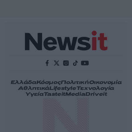
Ελλάδα
Κόσμος
Πολιτική
Οικονομία
Αθλητικά
Lifestyle
Τεχνολογία
Υγεία
Tasteit
Media
Driveit