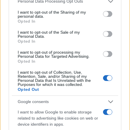
Personal Data Processing Opt Outs
services and may gather and store information including but
not limited to your visit or usage behaviour. You may click to
I want to opt-out of the Sharing of my
personal data.
grant or deny consent to Google and its third-party tags to
Opted In
Σοκαριστική υπόθεση στην
Μυστράς: Αλλαγή στ
use your data for below specified purposes in below Google
Κρήτη: Τουρίστας ρωτούσε
υπερασπιστική γραμμή
consent section.
I want to opt-out of the Sale of my
πόσο να πληρώσει για να
55χρονου που έκρυψε
Personal Data.
ασελγήσει σε 10χρονο
νεκρό πατέρα του σ
Opted In
κορίτσι - Το παιδί καθόταν
καταψύκτη – Η αγά
αμέριμνο σε αυλή
στους γονείς και η
I want to opt-out of processing my
επιχείρησης
διαφωνία με την αδε
Personal Data for Targeted Advertising.
του
Opted In
I want to opt-out of Collection, Use,
Retention, Sale, and/or Sharing of my
Σχόλια
Personal Data that Is Unrelated with the
Purposes for which it was collected.
Opted Out
Google consents
Σχολίασε εδώ
I want to allow Google to enable storage
related to advertising like cookies on web or
device identifiers in apps.