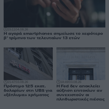
15:11
04.08.26
Η αγορά smartphones σημείωσε το χειρότερο
β’ τρίμηνο των τελευταίων 13 ετών
21:47
03.08.26
19:49
03.08.26
Πρόστιμο 125 εκατ.
Η Fed δεν αποκλείει
δολαρίων στη UBS για
αύξηση επιτοκίων αν
«ξέπλυμα» χρήματος
συνεχιστούν οι
πληθωριστικές πιέσεις