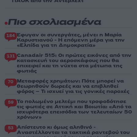
ΠΑΟΚ από την Άντερλεχτ
Πιο σχολιασμένα
Έφυγαν οι συνεργάτες, μένει η Μαρία
184
Καρυστιανού - Η επόμενη μέρα για την
«Ελπίδα για τη Δημοκρατία»
Canadair 515: Οι πρώτες εικόνες από την
131
κατασκευή του αεροσκάφους που θα
επιχειρεί και τη νύχτα στα μέτωπα της
φωτιάς
Μεταφορές χρημάτων: Πότε μπορεί να
70
θεωρηθούν δωρεές και να επιβληθεί
φόρος – Τι ισχυεί για τις γονικές παροχές
Το πολωμένο μελτέμι που τροφοδότησε
59
τις φωτιές σε Αττική και Βοιωτία: «Από τα
ισχυρότερα επεισόδια των τελευταίων 50
χρόνων»
Απίστευτο κι όμως αληθινό -
53
Aναστέλλονται τα τακτικά ραντεβού του