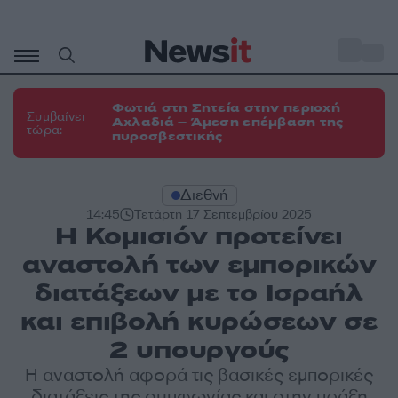
Μετάβαση
σε
o
31
περιεχόμενο
Φωτιά στη Σητεία στην περιοχή
Συμβαίνει
Αχλαδιά – Άμεση επέμβαση της
τώρα:
πυροσβεστικής
Διεθνή
14:45
Τετάρτη 17 Σεπτεμβρίου 2025
Η Κομισιόν προτείνει
αναστολή των εμπορικών
διατάξεων με το Ισραήλ
και επιβολή κυρώσεων σε
2 υπουργούς
Η αναστολή αφορά τις βασικές εμπορικές
διατάξεις της συμφωνίας και στην πράξη