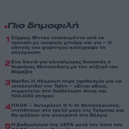
Πιο δημοφιλή
1
Σέρρες: Βίντεο ντοκουμέντο από το
τροχαίο με νεκρούς μητέρα και γιο – Ο
οδηγός του φορτηγού κατέγραψε τη
σύγκρουση
2
Στα Χανιά για ολιγοήμερες διακοπές ο
Κυριάκος Μητσοτάκης με την σύζυγό του
Μαρέβα
3
Marfin: Η 46χρονη πήρε προθεσμία για να
απολογηθεί την Τρίτη – «Είναι αθώα,
συμμετείχε στη διαδήλωση όπως και
100.000 άτομα»
4
ΠΑΟΚ – Άντερλεχτ 0-1: Οι Θεσσαλονικείς
ηττήθηκαν στο τρελό ματς της Τούμπας και
θα ψάξουν την ανατροπή στο Βέλγιο
5
Η βαθμολογία της UEFA μετά την ήττα του