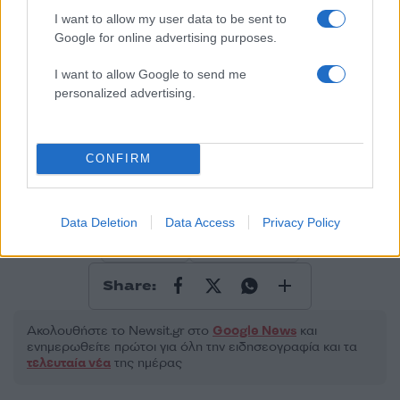
50 /50
I want to allow my user data to be sent to
Google for online advertising purposes.
I want to allow Google to send me
personalized advertising.
2000 /2000
Υποβολή σχολίου
CONFIRM
Όροι Χρήσης
. Το site προστατεύεται από reCAPTCHA, ισχύουν
Πολιτική Απορρήτου
&
Όροι Χρήσης
της Google.
Data Deletion
Data Access
Privacy Policy
Διεθνή
ΙΣΡΑΗΛ
ΚΟΜΙΣΙΟΝ
Share:
Ακολουθήστε το Νewsit.gr στο
Google News
και
ενημερωθείτε πρώτοι για όλη την ειδησεογραφία και τα
τελευταία νέα
της ημέρας