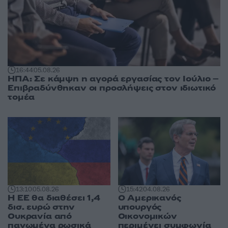
16:44
05.08.26
ΗΠΑ: Σε κάμψη η αγορά εργασίας τον Ιούλιο –
Επιβραδύνθηκαν οι προσλήψεις στον ιδιωτικό
τομέα
13:10
05.08.26
15:42
04.08.26
Η ΕΕ θα διαθέσει 1,4
Ο Αμερικανός
δισ. ευρώ στην
υπουργός
Ουκρανία από
Οικονομικών
παγωμένα ρωσικά
περιμένει συμφωνία