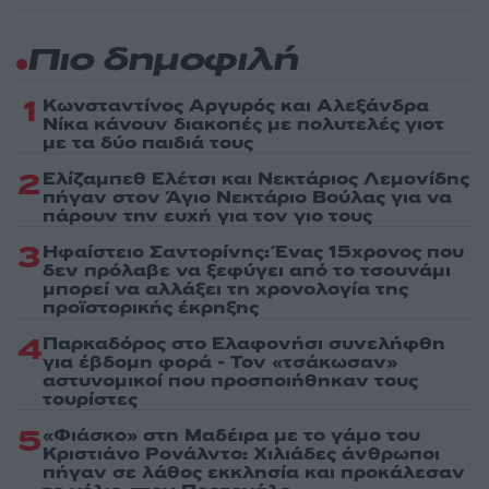
Πιο δημοφιλή
1
Κωνσταντίνος Αργυρός και Αλεξάνδρα
Νίκα κάνουν διακοπές με πολυτελές γιοτ
με τα δύο παιδιά τους
2
Ελίζαμπεθ Ελέτσι και Νεκτάριος Λεμονίδης
πήγαν στον Άγιο Νεκτάριο Βούλας για να
πάρουν την ευχή για τον γιο τους
3
Ηφαίστειο Σαντορίνης: Ένας 15χρονος που
δεν πρόλαβε να ξεφύγει από το τσουνάμι
μπορεί να αλλάξει τη χρονολογία της
προϊστορικής έκρηξης
4
Παρκαδόρος στο Ελαφονήσι συνελήφθη
για έβδομη φορά - Τον «τσάκωσαν»
αστυνομικοί που προσποιήθηκαν τους
τουρίστες
5
«Φιάσκο» στη Μαδέιρα με το γάμο του
Κριστιάνο Ρονάλντο: Χιλιάδες άνθρωποι
πήγαν σε λάθος εκκλησία και προκάλεσαν