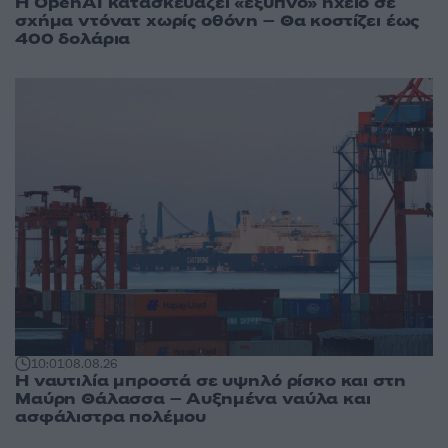
Η OpenAI κατασκευάζει «έξυπνο» ηχείο σε
σχήμα ντόνατ χωρίς οθόνη – Θα κοστίζει έως
400 δολάρια
10:01
08.08.26
Η ναυτιλία μπροστά σε υψηλό ρίσκο και στη
Μαύρη Θάλασσα – Αυξημένα ναύλα και
ασφάλιστρα πολέμου