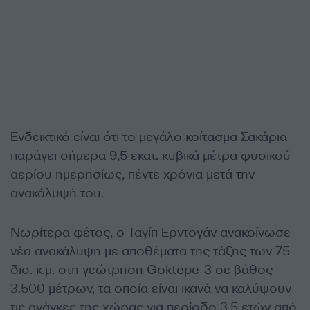
Ενδεικτικό είναι ότι το μεγάλο κοίτασμα Σακάρια
παράγει σήμερα 9,5 εκατ. κυβικά μέτρα φυσικού
αερίου ημερησίως, πέντε χρόνια μετά την
ανακάλυψή του.
Νωρίτερα φέτος, ο Ταγίπ Ερντογάν ανακοίνωσε
νέα ανακάλυψη με αποθέματα της τάξης των 75
δισ. κ.μ. στη γεώτρηση Goktepe-3 σε βάθος
3.500 μέτρων, τα οποία είναι ικανά να καλύψουν
τις ανάγκες της χώρας για περίοδο 3,5 ετών από