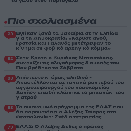
το γέλιο στον Πορτογάλο
Πιο σχολιασμένα
Βγήκαν ξανά τα μαχαίρια στην Ελπίδα
98
για τη Δημοκρατία: «Καρυστιανού,
Γρατσία και Γαλανός μετέτρεψαν το
κίνημα σε φοβικό αρχηγικό κόμμα»
Στην Κρήτη ο Κυριάκος Μητσοτάκης,
92
συνεχίζει τις ολιγοήμερες διακοπές του –
Πού βρέθηκε το Σάββατο
Απίστευτο κι όμως αληθινό -
88
Aναστέλλονται τα τακτικά ραντεβού του
αγγειοχειρουργού του νοσοκομείου
Χανίων επειδή κλάπηκε το μηχανάκι του
γιατρού
Το οικονομικό πρόγραμμα της ΕΛΑΣ που
83
θα παρουσιάσει ο Αλέξης Τσίπρας στη
Θεσσαλονίκη: Σχέδιο τετραετίας
ΕΛΑΣ: Ο Αλέξης Δέδες ο πρώτος
73