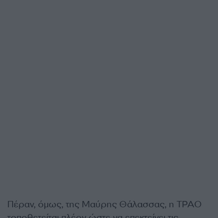
Πέραν, όμως, της Μαύρης Θάλασσας, η ΤΡΑΟ
τοποθετείται πλέον ώστε να επεκτείνει τις