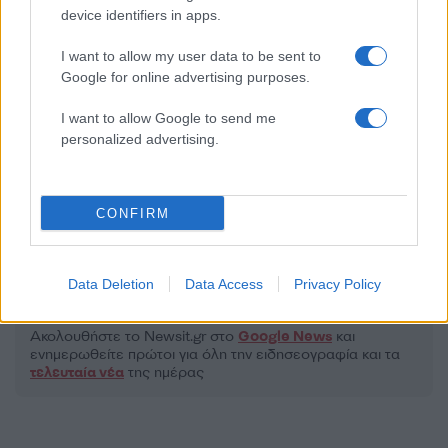
device identifiers in apps.
I want to allow my user data to be sent to
Google for online advertising purposes.
2000 /2000
I want to allow Google to send me
Υποβολή σχολίου
personalized advertising.
Όροι Χρήσης
. Το site προστατεύεται από reCAPTCHA, ισχύουν
Πολιτική Απορρήτου
&
Όροι Χρήσης
της Google.
CONFIRM
Διεθνή
ΑΟΖ
ΤΟΥΡΚΙΑ ΕΛΛΑΔΑ
Share:
Data Deletion
Data Access
Privacy Policy
Ακολουθήστε το Νewsit.gr στο
Google News
και
ενημερωθείτε πρώτοι για όλη την ειδησεογραφία και τα
τελευταία νέα
της ημέρας