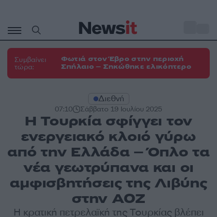
Μετάβαση
σε
o
33
περιεχόμενο
Φωτιά στον Έβρο στην περιοχή
Συμβαίνει
Σπήλαιο – Σηκώθηκε ελικόπτερο
τώρα:
Διεθνή
07:10
Σάββατο 19 Ιουλίου 2025
Η Τουρκία σφίγγει τον
ενεργειακό κλοιό γύρω
από την Ελλάδα – Όπλο τα
νέα γεωτρύπανα και οι
αμφισβητήσεις της Λιβύης
στην ΑΟΖ
Η κρατική πετρελαϊκή της Τουρκίας βλέπει