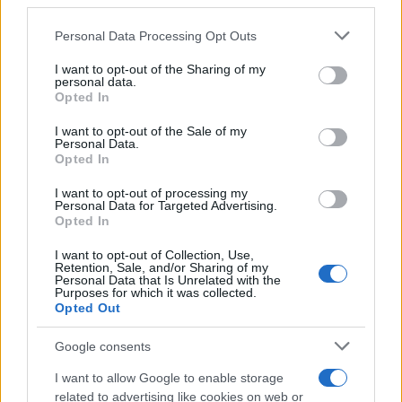
third parties.
Please note that this website/app uses one or more Google
Personal Data Processing Opt Outs
services and may gather and store information including but
not limited to your visit or usage behaviour. You may click to
I want to opt-out of the Sharing of my
personal data.
grant or deny consent to Google and its third-party tags to
Μοτζτάμπα Χαμενεΐ: Νέο
Μετέτρεψαν το
Opted In
βίντεο ενώ φουντώνουν οι
Σαρακήνικο της Μήλου
use your data for below specified purposes in below Google
φήμες για το αν βρίσκεται
ελικοδρόμιο – «Πάρκα
consent section.
I want to opt-out of the Sale of my
στη ζωή
το ελικόπτερο τους γι
Personal Data.
κάνουν μπάνιο
Opted In
I want to opt-out of processing my
Personal Data for Targeted Advertising.
Σχόλια
Opted In
I want to opt-out of Collection, Use,
Retention, Sale, and/or Sharing of my
Personal Data that Is Unrelated with the
Purposes for which it was collected.
Opted Out
Σχολίασε εδώ
Google consents
50 /50
I want to allow Google to enable storage
related to advertising like cookies on web or