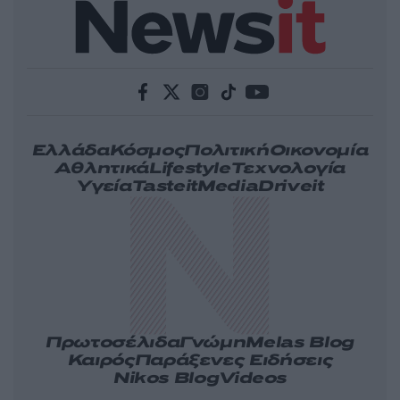
Ελλάδα
Κόσμος
Πολιτική
Οικονομία
Αθλητικά
Lifestyle
Τεχνολογία
Υγεία
Tasteit
Media
Driveit
Πρωτοσέλιδα
Γνώμη
Melas Blog
Καιρός
Παράξενες Ειδήσεις
Nikos Blog
Videos