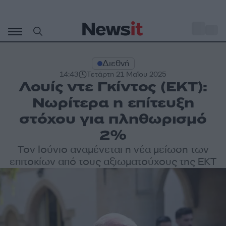
Μετάβαση
σε
o
28
περιεχόμενο
Διεθνή
14:43
Τετάρτη 21 Μαΐου 2025
Λουίς ντε Γκίντος (ΕΚΤ):
Νωρίτερα η επίτευξη
στόχου για πληθωρισμό
2%
Τον Ιούνιο αναμένεται η νέα μείωση των
επιτοκίων από τους αξιωματούχους της ΕΚΤ