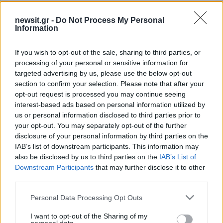
Διεθνή
newsit.gr -
Do Not Process My Personal
ΕΥΡΩΖΩΝΗ
Information
ΕΥΡΩΠΑΙΚΗ ΚΕΝΤΡΙΚΗ ΤΡΑΠΕΖΑ
ΠΛΗΘΩΡΙΣΜΟΣ
If you wish to opt-out of the sale, sharing to third parties, or
processing of your personal or sensitive information for
Share:
targeted advertising by us, please use the below opt-out
section to confirm your selection. Please note that after your
Ακολουθήστε το Νewsit.gr στο
Google News
και
opt-out request is processed you may continue seeing
ενημερωθείτε πρώτοι για όλη την ειδησεογραφία και τα
interest-based ads based on personal information utilized by
τελευταία νέα
της ημέρας
us or personal information disclosed to third parties prior to
your opt-out. You may separately opt-out of the further
disclosure of your personal information by third parties on the
IAB’s list of downstream participants. This information may
also be disclosed by us to third parties on the
IAB’s List of
Downstream Participants
that may further disclose it to other
Πιο δημοφιλή
third parties.
Please note that this website/app uses one or more Google
1
Τουρισμός για Όλους 2026: Σήμερα ανοίγει
Personal Data Processing Opt Outs
η πλατφόρμα – Ποια ΑΦΜ προηγούνται
services and may gather and store information including but
στις αιτήσεις
not limited to your visit or usage behaviour. You may click to
I want to opt-out of the Sharing of my