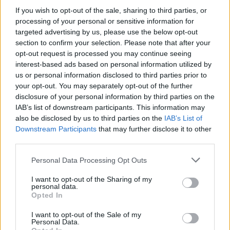
Διεθνή
If you wish to opt-out of the sale, sharing to third parties, or
ΔΑΣΜΟΙ
ΙΝΔΙΑ
ΚΙΝΑ
ΡΩΣΙΑ
processing of your personal or sensitive information for
targeted advertising by us, please use the below opt-out
Share:
section to confirm your selection. Please note that after your
opt-out request is processed you may continue seeing
interest-based ads based on personal information utilized by
Ακολουθήστε το Νewsit.gr στο
Google News
και
us or personal information disclosed to third parties prior to
ενημερωθείτε πρώτοι για όλη την ειδησεογραφία και τα
τελευταία νέα
της ημέρας
your opt-out. You may separately opt-out of the further
disclosure of your personal information by third parties on the
IAB’s list of downstream participants. This information may
also be disclosed by us to third parties on the
IAB’s List of
Downstream Participants
that may further disclose it to other
third parties.
Πιο δημοφιλή
Please note that this website/app uses one or more Google
Personal Data Processing Opt Outs
services and may gather and store information including but
1
Συγκίνηση στο τελευταίο αντίο στον Λάκη
not limited to your visit or usage behaviour. You may click to
I want to opt-out of the Sharing of my
Χαλκιά: Με την «Φάμπρικα», λαούτο και
personal data.
grant or deny consent to Google and its third-party tags to
κλαρίνα αποχαιρέτησαν την εμβληματική
Opted In
φωνή της μεταπολίτευσης
use your data for below specified purposes in below Google
consent section.
I want to opt-out of the Sale of my
2
Ο Κώστας Σαμαράς δημοσίευσε μία παιδική
Personal Data.
φωτογραφία για την επέτειο θανάτου της