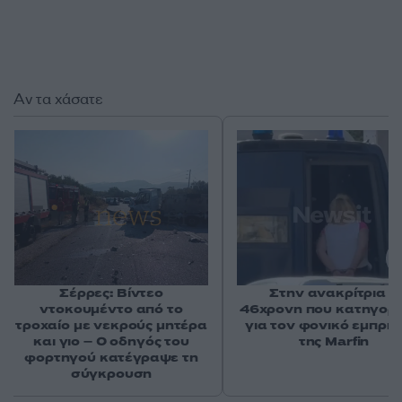
Αν τα χάσατε
Σέρρες: Βίντεο
Στην ανακρίτρια η
ντοκουμέντο από το
46χρονη που κατηγορε
τροχαίο με νεκρούς μητέρα
για τον φονικό εμπρη
και γιο – Ο οδηγός του
της Marfin
φορτηγού κατέγραψε τη
σύγκρουση