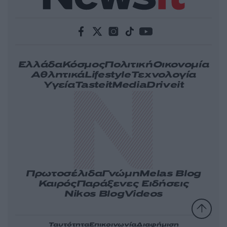
Ελλάδα
Κόσμος
Πολιτική
Οικονομία
Αθλητικά
Lifestyle
Τεχνολογία
Υγεία
Tasteit
Media
Driveit
Πρωτοσέλιδα
Γνώμη
Melas Blog
Καιρός
Παράξενες Ειδήσεις
Nikos Blog
Videos
Ταυτότητα
Επικοινωνία
Διαφήμιση