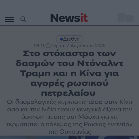
Μετάβαση
σε
o
30
περιεχόμενο
Διεθνή
09:15
Πέμπτη 7 Αυγούστου 2025
Στο στόχαστρο των
δασμών του Ντόναλντ
Τραμπ και η Κίνα για
αγορές ρωσικού
πετρελαίου
Οι δασμολογικές κυρώσεις τόσο στην Κίνα
όσο και την Ινδία έχουν κεντρικό άξονα την
άσκηση πίεσης στη Μόσχα για να
τερματιστεί ο πόλεμος της Ρωσίας εναντίον
της Ουκρανίας