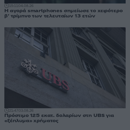
15:11
04.08.26
Η αγορά smartphones σημείωσε το χειρότερο
β’ τρίμηνο των τελευταίων 13 ετών
21:47
03.08.26
Πρόστιμο 125 εκατ. δολαρίων στη UBS για
«ξέπλυμα» χρήματος