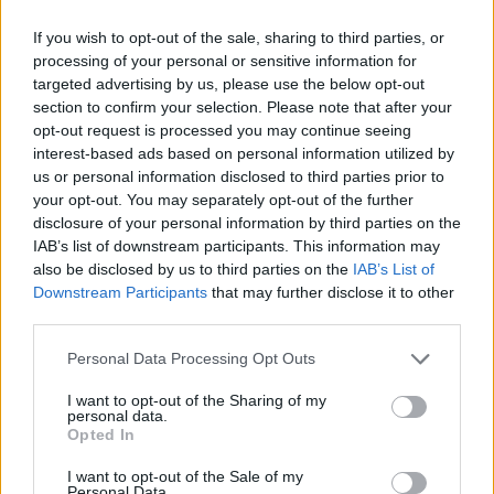
Κι αυτό γιατί την ίδια ώρα που οι Ευρωπαίοι θα
έχαναν φορολογικά έσοδα από τη μειωμένη
If you wish to opt-out of the sale, sharing to third parties, or
processing of your personal or sensitive information for
παραγωγή τους λόγω δασμών θα έπρεπε να
targeted advertising by us, please use the below opt-out
αυξήσουν τις δαπάνες τους για την άμυνα και
section to confirm your selection. Please note that after your
υποδομές, εκτινάσσοντας έτσι τα ελλείμματα και
opt-out request is processed you may continue seeing
τα χρέη τους.
interest-based ads based on personal information utilized by
us or personal information disclosed to third parties prior to
ΔΙΑΦΗΜΙΣΗ
your opt-out. You may separately opt-out of the further
disclosure of your personal information by third parties on the
IAB’s list of downstream participants. This information may
also be disclosed by us to third parties on the
IAB’s List of
Downstream Participants
that may further disclose it to other
third parties.
Please note that this website/app uses one or more Google
Personal Data Processing Opt Outs
services and may gather and store information including but
not limited to your visit or usage behaviour. You may click to
I want to opt-out of the Sharing of my
personal data.
grant or deny consent to Google and its third-party tags to
Opted In
use your data for below specified purposes in below Google
consent section.
I want to opt-out of the Sale of my
Personal Data.