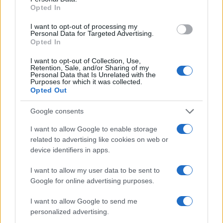
Opted In
Αν τα χάσατε
I want to opt-out of processing my
Personal Data for Targeted Advertising.
Opted In
I want to opt-out of Collection, Use,
Retention, Sale, and/or Sharing of my
Personal Data that Is Unrelated with the
Purposes for which it was collected.
Opted Out
Google consents
Μυστράς: Παθολογικά αίτια
Προφυλακίστηκε ο
I want to allow Google to enable storage
«δείχνει» η πρώτη
26χρονος Αφγανός για
related to advertising like cookies on web or
ιατροδικαστική εκτίμηση
θάνατο της Βρετανίδα
device identifiers in apps.
για τον θάνατο του
Τήρησε το δικαίωμα τ
90χρονου, που έκρυψε ο
σιωπής
γιος του σε καταψύκτη
I want to allow my user data to be sent to
Google for online advertising purposes.
Σχόλια
I want to allow Google to send me
personalized advertising.