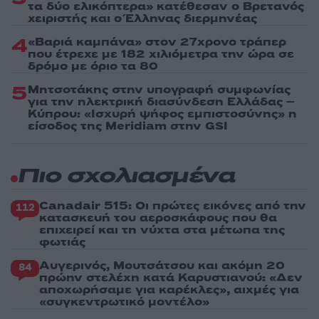
τα δύο ελικόπτερα» κατέθεσαν ο Βρετανός
χειριστής και ο Έλληνας διερμηνέας
4
«Βαριά καμπάνα» στον 27χρονο τράπερ
που έτρεχε με 182 χιλιόμετρα την ώρα σε
δρόμο με όριο τα 80
5
Μητσοτάκης στην υπογραφή συμφωνίας
για την ηλεκτρική διασύνδεση Ελλάδας –
Κύπρου: «Ισχυρή ψήφος εμπιστοσύνης» η
είσοδος της Meridiam στην GSI
Πιο σχολιασμένα
Canadair 515: Οι πρώτες εικόνες από την
112
κατασκευή του αεροσκάφους που θα
επιχειρεί και τη νύχτα στα μέτωπα της
φωτιάς
Αυγερινός, Μουτσάτσου και ακόμη 20
84
πρώην στελέχη κατά Καρυστιανού: «Δεν
αποχωρήσαμε για καρέκλες», αιχμές για
«συγκεντρωτικό μοντέλο»