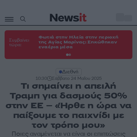
Μετάβαση
σε
o
34
περιεχόμενο
Φωτιά στην Ηλεία στην περιοχή
Φω
Συμβαίνει
της Αγίας Μαρίνας: Σηκώθηκαν
Κο
τώρα:
εναέρια μέσα
α
Διεθνή
10:30
Σάββατο 24 Μαΐου 2025
Τι σημαίνει η απειλή
Τραμπ για δασμούς 50%
στην ΕΕ – «Ήρθε η ώρα να
παίξουμε το παιχνίδι με
τον τρόπο μου»
Ποιες αναμένεται να είναι οι επιπτώσεις