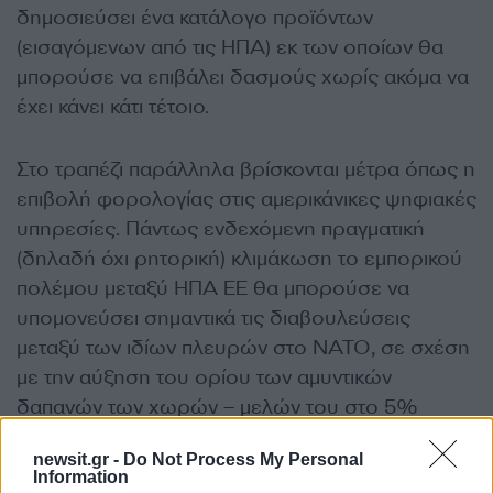
δημοσιεύσει ένα κατάλογο προϊόντων
(εισαγόμενων από τις ΗΠΑ) εκ των οποίων θα
μπορούσε να επιβάλει δασμούς χωρίς ακόμα να
έχει κάνει κάτι τέτοιο.
Στο τραπέζι παράλληλα βρίσκονται μέτρα όπως η
επιβολή φορολογίας στις αμερικάνικες ψηφιακές
υπηρεσίες. Πάντως ενδεχόμενη πραγματική
(δηλαδή όχι ρητορική) κλιμάκωση το εμπορικού
πολέμου μεταξύ ΗΠΑ ΕΕ θα μπορούσε να
υπομονεύσει σημαντικά τις διαβουλεύσεις
μεταξύ των ιδίων πλευρών στο ΝΑΤΟ, σε σχέση
με την αύξηση του ορίου των αμυντικών
δαπανών των χωρών – μελών του στο 5%
έναντι του 2% που είναι σήμερα.
newsit.gr -
Do Not Process My Personal
Information