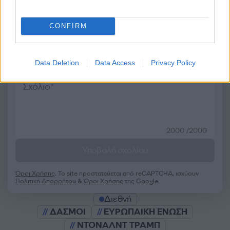
CONFIRM
Σχολίασε εδώ
Data Deletion
Data Access
Privacy Policy
50 /50
2000 /2000
Υποβολή σχολίου
Όροι Χρήσης
. Το site προστατεύεται από reCAPTCHA, ισχύουν
Πολιτική Απορρήτου
&
Όροι Χρήσης
της Google.
Διεθνή
ΔΑΣΜΟΙ
ΕΥΡΩΠΑΙΚΗ ΕΝΩΣΗ
ΝΤΟΝΑΛΝΤ ΤΡΑΜΠ