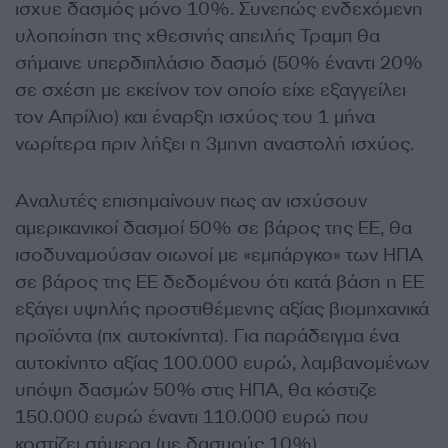
ισχυε δασμός μόνο 10%. Συνεπώς ενδεχόμενη
υλοποίηση της χθεσινής απειλής Τραμπ θα
σήμαινε υπερδιπλάσιο δασμό (50% έναντι 20%
σε σχέση με εκείνον τον οποίο είχε εξαγγείλει
τον Απρίλιο) και έναρξη ισχύος του 1 μήνα
νωρίτερα πριν λήξει η 3μηνη αναστολή ισχύος.
Αναλυτές επισημαίνουν πως αν ισχύσουν
αμερικανικοί δασμοί 50% σε βάρος της ΕΕ, θα
ισοδυναμούσαν οιωνοί με «εμπάργκο» των ΗΠΑ
σε βάρος της ΕΕ δεδομένου ότι κατά βάση η ΕΕ
εξάγει υψηλής προστιθέμενης αξίας βιομηχανικά
προϊόντα (πχ αυτοκίνητα). Για παράδειγμα ένα
αυτοκίνητο αξίας 100.000 ευρώ, λαμβανομένων
υπόψη δασμών 50% στις ΗΠΑ, θα κόστιζε
150.000 ευρώ έναντι 110.000 ευρώ που
κοστίζει σήμερα (με δασμούς 10%).