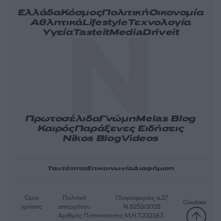
Ελλάδα
Κόσμος
Πολιτική
Οικονομία
Αθλητικά
Lifestyle
Τεχνολογία
Υγεία
Tasteit
Media
Driveit
Πρωτοσέλιδα
Γνώμη
Melas Blog
Καιρός
Παράξενες Ειδήσεις
Nikos Blog
Videos
Ταυτότητα
Επικοινωνία
Διαφήμιση
Όροι
Πολιτική
Πληροφορίες α.27
Cookies
χρήσης
απορρήτου
Ν.5253/2025
Αριθμός Πιστοποίησης Μ.Η.Τ.232163