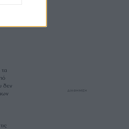
 τα
από
υ δεν
ΔΙΑΦΗΜΙΣΗ
ιμων
τις