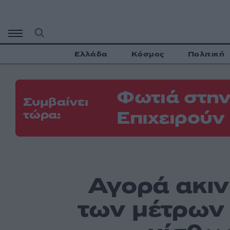
Μετάβαση
σε
περιεχόμενο
Ελλάδα
Κόσμος
Πολιτική
Φωτιά στην
Συμβαίνει
Επιχειρούν
τώρα:
Αγορά ακιν
των μέτρων 