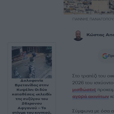
ΓΙΑΝΝΗΣ ΠΑΝΑΓΟΠΟΥΛ
Κώστας Απ
Προ
Στο τραπέζι του οι
Δολοφονία
2026 του ισχύοντο
Βρετανίδας στην
μισθώσεις
προκειμ
Κυψέλη: Οι δύο
καταθέσεις «κλειδί»
αγορά ακινήτων
κα
της συζύγου του
26χρονου
Αφγανού – Το
Σύμφωνα με όσα α
στίγμα του κινητού,