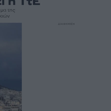
ι η ΤτΕ
ημα της
κιών
ΔΙΑΦΗΜΙΣΗ