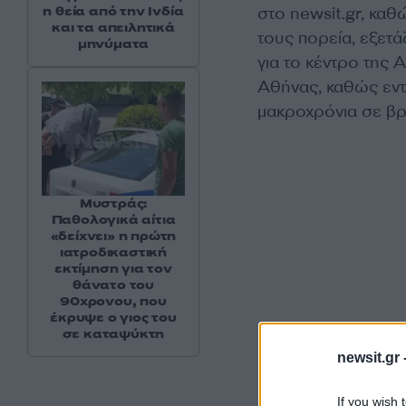
στο newsit.gr, καθ
η θεία από την Ινδία
και τα απειλητικά
τους πορεία, εξετά
μηνύματα
για το κέντρο της 
Αθήνας, καθώς εντ
μακροχρόνια σε β
Μυστράς:
Παθολογικά αίτια
«δείχνει» η πρώτη
ιατροδικαστική
εκτίμηση για τον
θάνατο του
90χρονου, που
έκρυψε ο γιος του
σε καταψύκτη
newsit.gr 
If you wish 