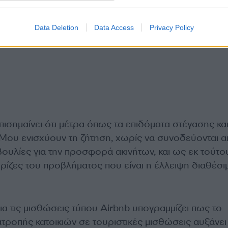
Data Deletion
Data Access
Privacy Policy
επισημαίνει ότι μέτρα όπως τα επιδόματα στέγασης και
 Μου ενισχύουν τη ζήτηση, χωρίς να συνοδεύονται 
ουλίες για την προσφορά ακινήτων, και ως εκ τούτο
ι ρίζες του προβλήματος που είναι η έλλειψη διαθέσ
ια τις μισθώσεις τύπου Airbnb υπογραμμίζει πως το
τροπής κατοικιών σε τουριστικές μισθώσεις αυξάνει 