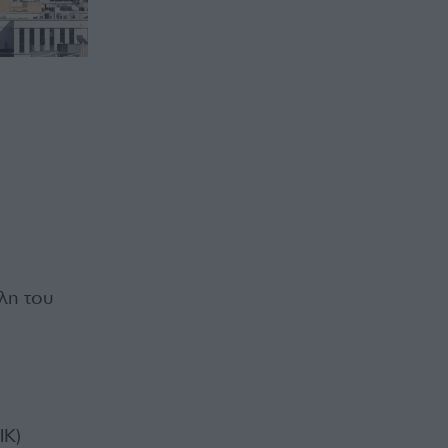
έλη του
ΙΚ)