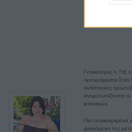
Γενικότερα, η ΤτΕ 
προγράμματα Σπίτι
αντίστοιχες πρωτοβ
αντιμετωπίζονται ο
κατοικιών.
Πιο συγκεκριμένα γ
φαινόμενο της μετα