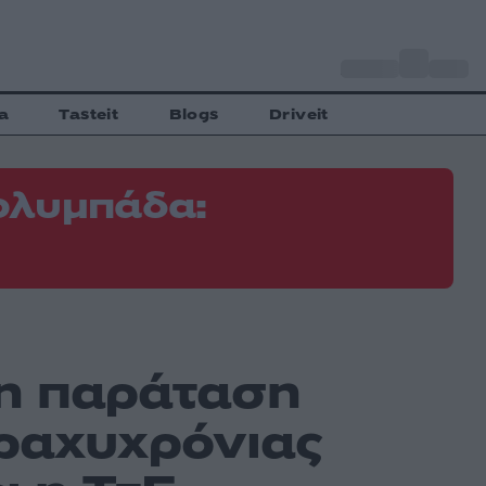
o
Αθήνα
34
C
a
Tasteit
Blogs
Driveit
ολυμπάδα:
 η παράταση
βραχυχρόνιας