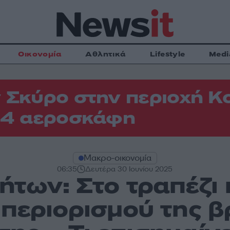
Οικονομία
Αθλητικά
Lifestyle
Medi
 Σκύρο στην περιοχή Κ
 4 αεροσκάφη
Μακρο-οικονομία
06:35
Δευτέρα 30 Ιουνίου 2025
ήτων: Στο τραπέζι
περιορισμού της 