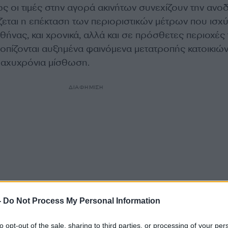
ώς οι τιμές στην αγορά ακινήτων συνεχίζουν την ανοδ
ζεται η επέκταση των περιοριστικών μέτρων που ισχ
Αθήνας, και χρονικά, αλλά και σε πρόσθετες περιοχές
οπίζονται αυξημένα φαινόμενα μετατροπής κατοικιώ
ραχυχρόνια μίσθωση.
ΔΙΑΦΗΜΙΣΗ
-
Do Not Process My Personal Information
to opt-out of the sale, sharing to third parties, or processing of your per