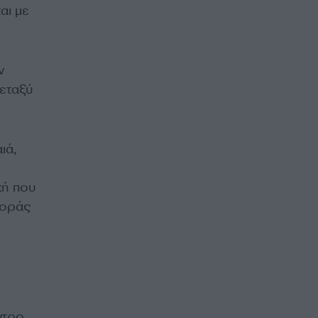
αι με
ν
εταξύ
ιά,
κή που
φοράς
ντρο