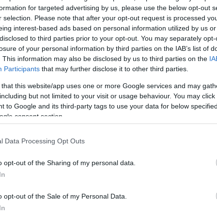
formation for targeted advertising by us, please use the below opt-out s
γές εκτιμούν ότι η τυχόν άρση των περιορισμών θα
r selection. Please note that after your opt-out request is processed y
οδο στα ενοίκια, εντείνοντας τις πιέσεις σε νοικοκυ
eing interest-based ads based on personal information utilized by us or
disclosed to third parties prior to your opt-out. You may separately opt-
ματα και επιβαρύνοντας περαιτέρω τη στεγαστική κρ
losure of your personal information by third parties on the IAB’s list of
κέντρα.
. This information may also be disclosed by us to third parties on the
IA
Participants
that may further disclose it to other third parties.
 για όλο το 2025 απαγορεύεται η έκδοση νέων Αρι
 that this website/app uses one or more Google services and may gath
στο 1ο, 2ο και 3ο δημοτικό διαμέρισμα της Αθήνας
including but not limited to your visit or usage behaviour. You may click 
 to Google and its third-party tags to use your data for below specifi
 κεντρικές συνοικίες. Οι τελικές αποφάσεις για την
ogle consent section.
επέκταση του μέτρου αναμένεται να ληφθούν μετά το
ρινής περιόδου.
l Data Processing Opt Outs
o opt-out of the Sharing of my personal data.
ι η ΤτΕ
In
 βραχυχρόνιας μίσθωσης, αναφέρεται εκτενώς και η
o opt-out of the Sale of my Personal Data.
In
ος (ΤτΕ) στην πρόσφατη έκθεση Νομισματικής Πολιτι