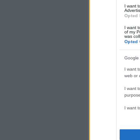
I want 
Advertis
Opted 
I want t
of my P
was col
Opted 
Google 
I want t
web or d
I want t
purpose
I want 