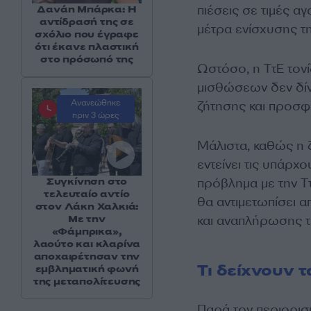
πιέσεις σε τιμές αγ
Δανάη Μπάρκα: Η
αντίδρασή της σε
μέτρα ενίσχυσης 
σχόλιο που έγραφε
ότι έκανε πλαστική
στο πρόσωπό της
Ωστόσο, η ΤτΕ τον
μισθώσεων δεν δίν
Ανανεώθηκε
ζήτησης και προσφ
πριν 3 ώρες
Μάλιστα, καθώς η 
εντείνει τις υπάρχ
πρόβλημα με την Ττ
Συγκίνηση στο
τελευταίο αντίο
θα αντιμετωπίσει 
στον Λάκη Χαλκιά:
και αναπλήρωσης τ
Με την
«Φάμπρικα»,
λαούτο και κλαρίνα
αποχαιρέτησαν την
Τι δείχνουν τ
εμβληματική φωνή
της μεταπολίτευσης
Παρά τον περιορι