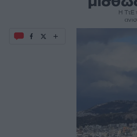
μίσθωσ
Η ΤτΕ 
ανι