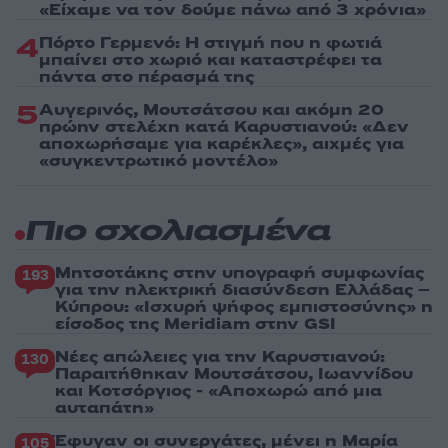
«Είχαμε να τον δούμε πάνω από 3 χρόνια»
4
Πόρτο Γερμενό: Η στιγμή που η φωτιά
μπαίνει στο χωριό και καταστρέφει τα
πάντα στο πέρασμά της
5
Αυγερινός, Μουτσάτσου και ακόμη 20
πρώην στελέχη κατά Καρυστιανού: «Δεν
αποχωρήσαμε για καρέκλες», αιχμές για
«συγκεντρωτικό μοντέλο»
Πιο σχολιασμένα
Μητσοτάκης στην υπογραφή συμφωνίας
193
για την ηλεκτρική διασύνδεση Ελλάδας –
Κύπρου: «Ισχυρή ψήφος εμπιστοσύνης» η
είσοδος της Meridiam στην GSI
Νέες απώλειες για την Καρυστιανού:
130
Παραιτήθηκαν Μουτσάτσου, Ιωαννίδου
και Κοτσόργιος - «Αποχωρώ από μια
αυταπάτη»
Έφυγαν οι συνεργάτες, μένει η Μαρία
105