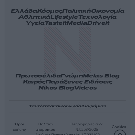
Ελλάδα
Κόσμος
Πολιτική
Οικονομία
Αθλητικά
Lifestyle
Τεχνολογία
Υγεία
Tasteit
Media
Driveit
Πρωτοσέλιδα
Γνώμη
Melas Blog
Καιρός
Παράξενες Ειδήσεις
Nikos Blog
Videos
Ταυτότητα
Επικοινωνία
Διαφήμιση
Όροι
Πολιτική
Πληροφορίες α.27
Cookies
χρήσης
απορρήτου
Ν.5253/2025