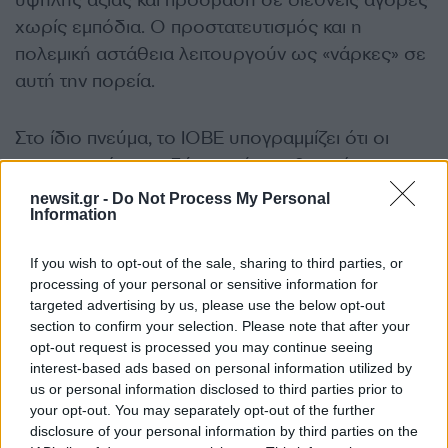
υψηλής αξίας και πρόσβαση σε διεθνείς αγορές
χωρίς εμπόδια. Ο προστατευτισμός και η
πολεμική αστάθεια λειτουργούν ως «νάρκες» σε
αυτή την πορεία.
Στο ίδιο πνεύμα, το ΙΟΒΕ υπογραμμίζει ότι οι
παραγωγικές επενδύσεις είναι ο βασικός
προσδιοριστικός παράγοντας του μελλοντικού
newsit.gr -
Do Not Process My Personal
Information
επιπέδου εισοδημάτων. Η αύξησή τους τόσο σε
ποσότητα όσο και σε ποιότητα (δηλαδή σε
If you wish to opt-out of the sale, sharing to third parties, or
κλάδους με υψηλή παραγωγικότητα και
processing of your personal or sensitive information for
καινοτομία) αποτελεί τη μόνη ρεαλιστική
targeted advertising by us, please use the below opt-out
προοπτική για διατηρήσιμη ανάπτυξη.
section to confirm your selection. Please note that after your
opt-out request is processed you may continue seeing
interest-based ads based on personal information utilized by
Το ελληνικό επενδυτικό κενό παραμένει μεγάλο,
us or personal information disclosed to third parties prior to
παρά την πρόοδο των τελευταίων ετών. Το ΙΟΒΕ
your opt-out. You may separately opt-out of the further
disclosure of your personal information by third parties on the
τονίζει πως η επιτυχής υλοποίηση του Ταμείου