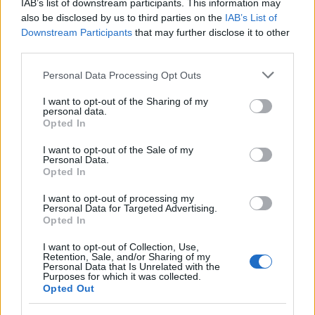
IAB’s list of downstream participants. This information may
Ανάκαμψης μπορεί να λειτουργήσει
also be disclosed by us to third parties on the
IAB’s List of
υποστηρικτικά, αλλά μόνο αν συνοδευτεί από
Downstream Participants
that may further disclose it to other
μεταρρυθμίσεις που απλοποιούν τις διαδικασίες
third parties.
και ενισχύουν τη αξιοπιστία της ελληνικής
Please note that this website/app uses one or more Google
Personal Data Processing Opt Outs
δημόσιας διοίκησης και οικονομίας.
services and may gather and store information including but
not limited to your visit or usage behaviour. You may click to
I want to opt-out of the Sharing of my
personal data.
ΔΙΑΦΗΜΙΣΗ
grant or deny consent to Google and its third-party tags to
Opted In
use your data for below specified purposes in below Google
consent section.
I want to opt-out of the Sale of my
Personal Data.
Opted In
I want to opt-out of processing my
Personal Data for Targeted Advertising.
Opted In
I want to opt-out of Collection, Use,
Retention, Sale, and/or Sharing of my
Personal Data that Is Unrelated with the
Purposes for which it was collected.
Opted Out