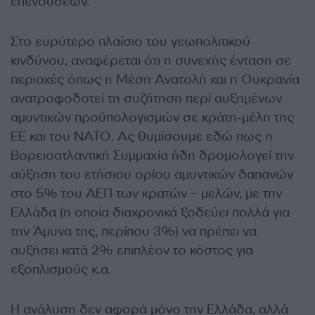
επενδύσεων.
Στο ευρύτερο πλαίσιο του γεωπολιτικού
κινδύνου, αναφέρεται ότι η συνεχής ένταση σε
περιοχές όπως η Μέση Ανατολή και η Ουκρανία
ανατροφοδοτεί τη συζήτηση περί αυξημένων
αμυντικών προϋπολογισμών σε κράτη-μέλη της
ΕΕ και του ΝΑΤΟ. Ας θυμίσουμε εδώ πως η
Βορειοατλαντική Συμμαχία ήδη δρομολογεί την
αύξηση του ετήσιου ορίου αμυντικών δαπανών
στο 5% του ΑΕΠ των κρατών – μελών, με την
Ελλάδα (η οποία διαχρονικά ξοδεύει πολλά για
την Άμυνα της, περίπου 3%) να πρέπει να
αυξήσει κατά 2% επιπλέον το κόστος για
εξοπλισμούς κ.α.
Η ανάλυση δεν αφορά μόνο την Ελλάδα, αλλά