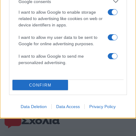
Google consents
Αν τα χάσατε
I want to allow Google to enable storage
related to advertising like cookies on web or
Ανανεώθηκε πριν
device identifiers in apps.
15 λεπτά
I want to allow my user data to be sent to
Google for online advertising purposes.
I want to allow Google to send me
personalized advertising.
Από τη θεωρία στην πράξη:
Πλήθος κόσμου στ
Πώς το Novibet Backend
τελευταίο αντίο στον 
Academy εκπαιδεύει τη νέα
Χαλκιά, στο Α'
CONFIRM
γενιά engineers
Νεκροταφείο Αθηνών
Υποβασταζόμενη η
σύζυγός του Αλέκ
Data Deletion
Data Access
Privacy Policy
Σχόλια