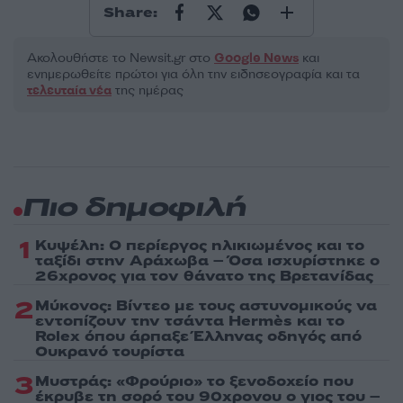
Share:
Ακολουθήστε το Νewsit.gr στο
Google News
και
ενημερωθείτε πρώτοι για όλη την ειδησεογραφία και τα
τελευταία νέα
της ημέρας
Πιο δημοφιλή
1
Κυψέλη: Ο περίεργος ηλικιωμένος και το
ταξίδι στην Αράχωβα – Όσα ισχυρίστηκε ο
26χρονος για τον θάνατο της Βρετανίδας
2
Μύκονος: Βίντεο με τους αστυνομικούς να
εντοπίζουν την τσάντα Hermès και το
Rolex όπου άρπαξε Έλληνας οδηγός από
Ουκρανό τουρίστα
3
Μυστράς: «Φρούριο» το ξενοδοχείο που
έκρυβε τη σορό του 90χρονου ο γιος του –