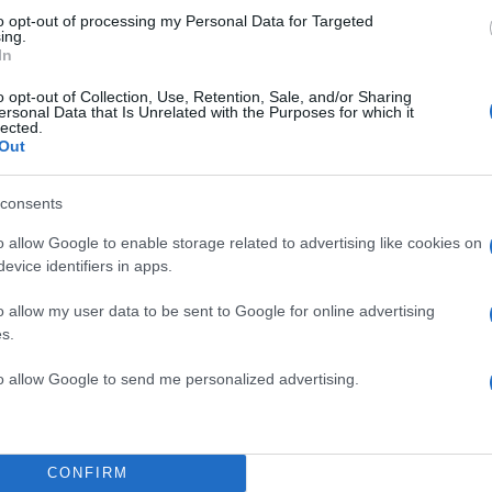
to opt-out of processing my Personal Data for Targeted
ing.
In
o opt-out of Collection, Use, Retention, Sale, and/or Sharing
ersonal Data that Is Unrelated with the Purposes for which it
lected.
Out
consents
o allow Google to enable storage related to advertising like cookies on
evice identifiers in apps.
o allow my user data to be sent to Google for online advertising
s.
to allow Google to send me personalized advertising.
CONFIRM