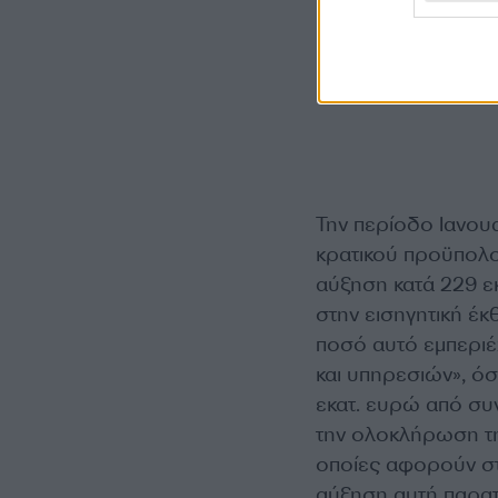
Την περίοδο Ιανου
κρατικού προϋπολο
αύξηση κατά 229 ε
στην εισηγητική έ
ποσό αυτό εμπεριέ
και υπηρεσιών», ό
εκατ. ευρώ από συ
την ολοκλήρωση τ
οποίες αφορούν στ
αύξηση αυτή παρατ