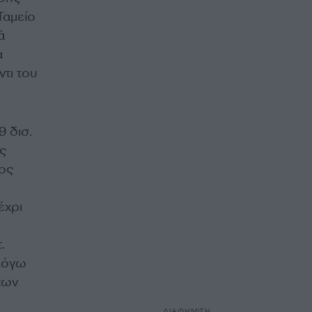
Ταμείο
ά
α
τι του
9 δισ.
ς
ος
έχρι
.
 λόγω
των
ΔΙΑΦΗΜΙΣΗ