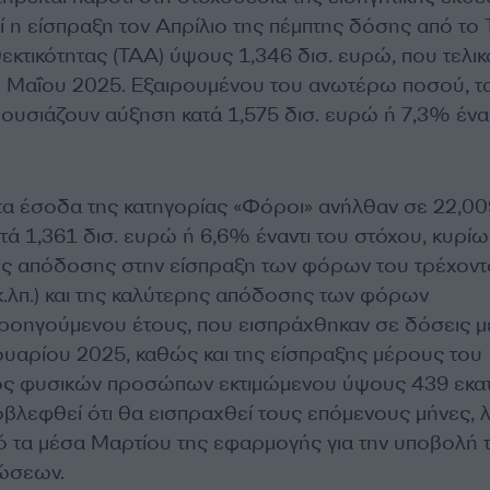
 η είσπραξη τον Απρίλιο της πέμπτης δόσης από το 
κτικότητας (ΤΑΑ) ύψους 1,346 δισ. ευρώ, που τελικ
2 Μαΐου 2025. Εξαιρουμένου του ανωτέρω ποσού, τ
υσιάζουν αύξηση κατά 1,575 δισ. ευρώ ή 7,3% έναν
 τα έσοδα της κατηγορίας «Φόροι» ανήλθαν σε 22,00
τά 1,361 δισ. ευρώ ή 6,6% έναντι του στόχου, κυρίω
ης απόδοσης στην είσπραξη των φόρων του τρέχοντ
.λπ.) και της καλύτερης απόδοσης των φόρων
ροηγούμενου έτους, που εισπράχθηκαν σε δόσεις μ
ουαρίου 2025, καθώς και της είσπραξης μέρους του
ς φυσικών προσώπων εκτιμώμενου ύψους 439 εκατ
οβλεφθεί ότι θα εισπραχθεί τους επόμενους μήνες,
πό τα μέσα Μαρτίου της εφαρμογής για την υποβολή 
ώσεων.