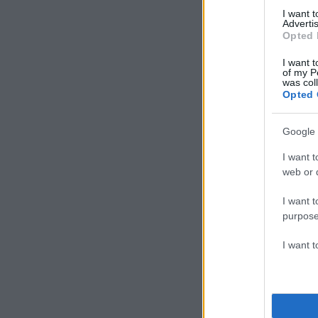
I want 
Advertis
Opted 
I want t
of my P
was col
Opted 
Google 
I want t
web or d
I want t
purpose
I want 