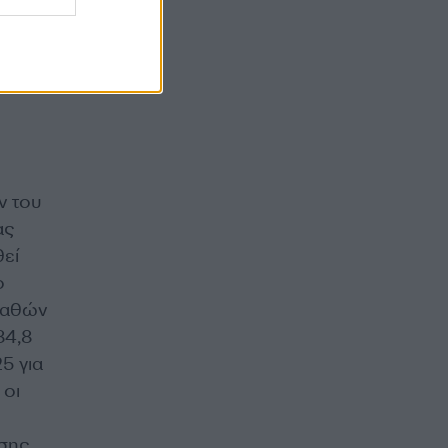
ν του
ας
θεί
ο
γαθών
84,8
5 για
 οι
εσης