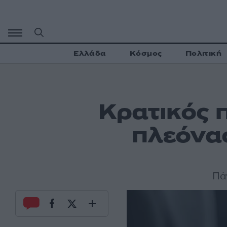
Μετάβαση
σε
περιεχόμενο
Ελλάδα
Κόσμος
Πολιτική
Κρατικός 
πλεόνασ
Πά