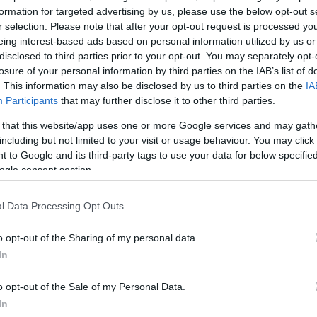
αι ποσό 736 εκατ. ευρώ που αφορά ετεροχρονισμό 
formation for targeted advertising by us, please use the below opt-out s
ών, δεν επηρεάζουν το αποτέλεσμα της Γενικής
r selection. Please note that after your opt-out request is processed y
μοσιονομικούς όρους.
eing interest-based ads based on personal information utilized by us or
disclosed to third parties prior to your opt-out. You may separately opt-
losure of your personal information by third parties on the IAB’s list of
42 εκατ. ευρώ φορολογικών εσόδων του πρώτου διμ
. This information may also be disclosed by us to third parties on the
IA
σιονομικά στο έτος 2024. Εξαιρώντας τα ανωτέρω 
Participants
that may further disclose it to other third parties.
ρωτογενές αποτέλεσμα σε τροποποιημένη ταμειακή 
 that this website/app uses one or more Google services and may gath
του προϋπολογισμού εκτιμάται σε 44 εκατ. ευρώ.
including but not limited to your visit or usage behaviour. You may click 
 to Google and its third-party tags to use your data for below specifi
ogle consent section.
 το πρωτογενές αποτέλεσμα σε δημοσιονομικούς όρο
ποτέλεσμα σε ταμειακούς όρους. Επιπρόσθετα, τα
l Data Processing Opt Outs
το πρωτογενές αποτέλεσμα της Κεντρικής Διοίκησ
 Γενικής Κυβέρνησης, που περιλαμβάνει και τα
o opt-out of the Sharing of my personal data.
In
οτελέσματα των Νομικών Προσώπων και των υποτομ
o opt-out of the Sale of my Personal Data.
In
ΔΙΑΦΗΜΙΣΗ