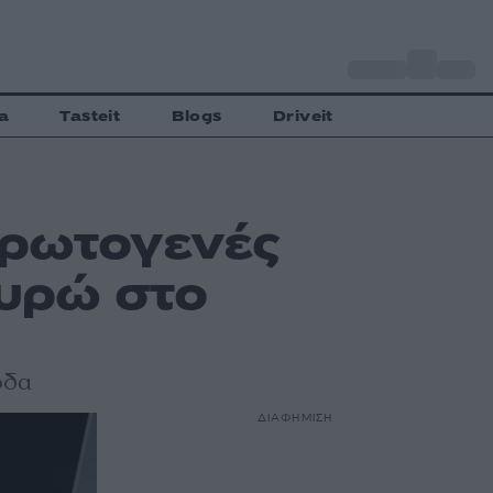
o
Αθήνα
27
C
a
Tasteit
Blogs
Driveit
Πρωτογενές
ευρώ στο
οδα
ΔΙΑΦΗΜΙΣΗ