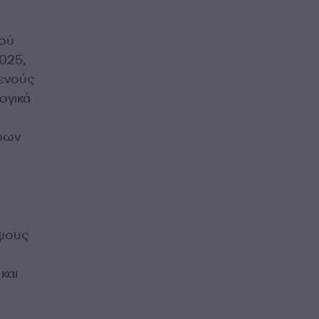
κού
025,
γενούς
ογικά
ρων
ύψους
και