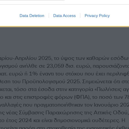
Data Deletion
Data Access
Privacy Policy
αρίου-Απριλίου 2025, το ύψος των καθαρών εσόδω
γισμού ανήλθε σε 23,059 δισ. ευρώ, παρουσιάζοντ
κατ. ευρώ ή 1% έναντι του στόχου που έχει περιληφ
κθεση του Προϋπολογισμού 2025. Σημειώνεται ότι στ
χεται, τόσο στα έσοδα στην κατηγορία «Πωλήσεις α
σο και στις επιστροφές φόρων (ΦΠΑ), το ποσό των 7
ναλλαγές που πραγματοποιήθηκαν τον Ιανουάριο 202
ης νέας Σύμβασης Παραχώρησης της Αττικής Οδού,
ο έτος 2024 και είναι δημοσιονομικά ουδέτερες. Η
ηρείται παρότι στη στοχοθεσία της εισηγητικής έκθ