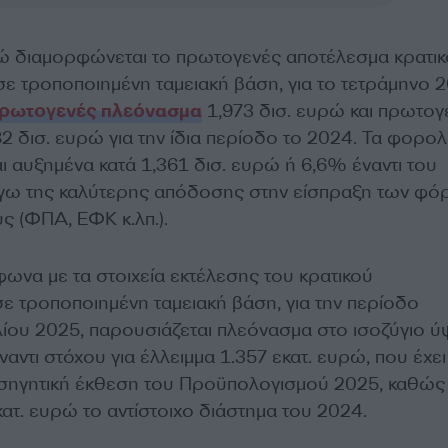
ρώ διαμορφώνεται το πρωτογενές αποτέλεσμα κρατι
ε τροποποιημένη ταμειακή βάση, για το τετράμηνο 2
ρωτογενές πλεόνασμα
1,973 δισ. ευρώ και πρωτο
 δισ. ευρώ για την ίδια περίοδο το 2024. Τα φορολ
 αυξημένα κατά 1,361 δισ. ευρώ ή 6,6% έναντι του
όγω της καλύτερης απόδοσης στην είσπραξη των φό
ς (ΦΠΑ, ΕΦΚ κ.λπ.).
ωνα με τα στοιχεία εκτέλεσης του κρατικού
ε τροποποιημένη ταμειακή βάση, για την περίοδο
λίου 2025, παρουσιάζεται πλεόνασμα στο ισοζύγιο 
ναντι στόχου για έλλειμμα 1.357 εκατ. ευρώ, που έχει
ισηγητική έκθεση του Προϋπολογισμού 2025, καθώς 
ατ. ευρώ το αντίστοιχο διάστημα του 2024.