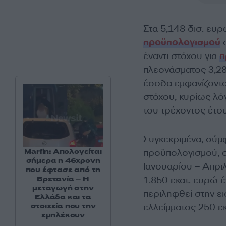
Στα 5,148 δισ. ευ
προϋπολογισμού
σ
έναντι στόχου για
π
πλεονάσματος 3,282
έσοδα εμφανίζονται
στόχου, κυρίως λ
του τρέχοντος έτου
Συγκεκριμένα, σύμφ
προϋπολογισμού, σ
Marfin: Απολογείται
σήμερα η 46χρονη
Ιανουαρίου – Απρι
που έφτασε από τη
1.850 εκατ. ευρώ έ
Βρετανία – Η
μεταγωγή στην
περιληφθεί στην ε
Ελλάδα και τα
ελλείμματος 250 εκ
στοιχεία που την
εμπλέκουν