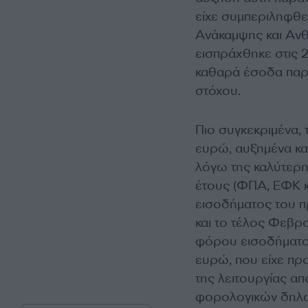
είχε συμπεριληφθεί
Ανάκαμψης και Ανθε
εισπράχθηκε στις 
καθαρά έσοδα παρο
στόχου.
Πιο συγκεκριμένα,
ευρώ, αυξημένα κα
λόγω της καλύτερ
έτους (ΦΠΑ, ΕΦΚ κ
εισοδήματος του π
και το τέλος Φεβρ
φόρου εισοδήματο
ευρώ, που είχε πρ
της λειτουργίας α
φορολογικών δηλ