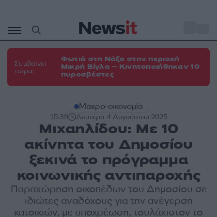
Μετάβαση
σε
o
35
περιεχόμενο
Φωτιά στη Νάξο στην περιοχή
Συμβαίνει
Μικρή Βίγλα – Κινητοποιήθηκαν 10
τώρα:
πυροσβέστες
Μακρο-οικονομία
15:39
Δευτέρα 4 Αυγούστου 2025
Μιχαηλίδου: Με 10
ακίνητα του Δημοσίου
ξεκινά το πρόγραμμα
κοινωνικής αντιπαροχής
Παραχώρηση οικοπέδων του Δημοσίου σε
ιδιώτες αναδόχους για την ανέγερση
κατοικιών, με υποχρέωση, τουλάχιστον το