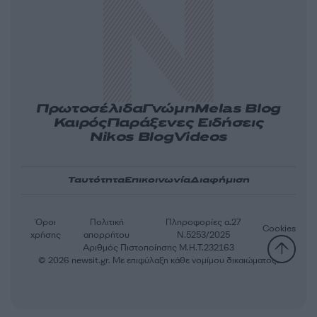
Πρωτοσέλιδα
Γνώμη
Melas Blog
Καιρός
Παράξενες Ειδήσεις
Nikos Blog
Videos
Ταυτότητα
Επικοινωνία
Διαφήμιση
Όροι
Πολιτική
Πληροφορίες α.27
Cookies
χρήσης
απορρήτου
Ν.5253/2025
Αριθμός Πιστοποίησης Μ.Η.Τ.232163
© 2026 newsit.gr. Με επιφύλαξη κάθε νομίμου δικαιώματος.