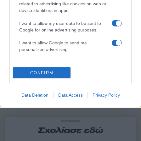
related to advertising like cookies on web or
device identifiers in apps.
I want to allow my user data to be sent to
Google for online advertising purposes.
Πώς η Πυροσβεστική
Τραγωδία στην Πάρο
I want to allow Google to send me
διέσωσε ανθρώπινες ζωές
4χρονος βρέθηκε νεκ
personalized advertising.
από την καταστροφική
σε πισίνα
φωτιά στην Αττικοβοιωτία
– Πάνω από 250 άτομα
απομακρύνθηκαν διά
CONFIRM
θαλάσσης
Σχόλια
Data Deletion
Data Access
Privacy Policy
Σχολίασε εδώ