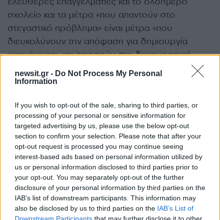
ελεύθερες επαγγελματίες και το ολοήμερο
σχολείο και τα μέτρα «που απαντούν στο
στεγαστικό πρόβλημα» είναι μέτρα «που
διευκολύνουν την απόφαση για δημιουργία
οικογένειας» και απαντούν στο δημογραφικό
πρόβλημα.
newsit.gr -
Do Not Process My Personal
Information
Καταλήγοντας, η κ. Μιχαηλίδου τόνισε πως «όλες
If you wish to opt-out of the sale, sharing to third parties, or
αυτές οι πολιτικές συνυφαίνουν ένα δίκτυ
processing of your personal or sensitive information for
προστασίας γύρω από τον θεσμό της
targeted advertising by us, please use the below opt-out
οικογένειας και όσο αυτό το δίκτυ ενισχύεται,
section to confirm your selection. Please note that after your
opt-out request is processed you may continue seeing
τόσο πιο εύκολα αποφασίζουν οι νέοι να κάνουν
interest-based ads based on personal information utilized by
οικογένεια», προσθέτοντας πως «μέγιστη
us or personal information disclosed to third parties prior to
φιλοδοξία μας είναι οι πολιτικές αυτές να
your opt-out. You may separately opt-out of the further
αναπτυχθούν αρκετά ώστε νέοι και νέες να
disclosure of your personal information by third parties on the
IAB’s list of downstream participants. This information may
υπερβούν τους φόβους τους και να νιώσουν
also be disclosed by us to third parties on the
IAB’s List of
πως η εργασία κι η κοινωνική τους ζωή δεν
Downstream Participants
that may further disclose it to other