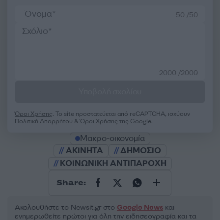
50 /50
2000 /2000
Υποβολή σχολίου
Όροι Χρήσης
. Το site προστατεύεται από reCAPTCHA, ισχύουν
Πολιτική Απορρήτου
&
Όροι Χρήσης
της Google.
Μακρο-οικονομία
ΑΚΙΝΗΤΑ
ΔΗΜΟΣΙΟ
ΚΟΙΝΩΝΙΚΗ ΑΝΤΙΠΑΡΟΧΗ
Share:
Ακολουθήστε το Νewsit.gr στο
Google News
και
ενημερωθείτε πρώτοι για όλη την ειδησεογραφία και τα