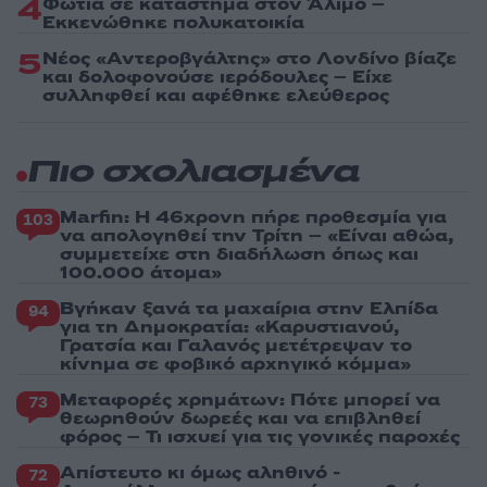
4
Φωτιά σε κατάστημα στον Άλιμο –
Εκκενώθηκε πολυκατοικία
5
Νέος «Αντεροβγάλτης» στο Λονδίνο βίαζε
και δολοφονούσε ιερόδουλες – Είχε
συλληφθεί και αφέθηκε ελεύθερος
Πιο σχολιασμένα
Marfin: Η 46χρονη πήρε προθεσμία για
103
να απολογηθεί την Τρίτη – «Είναι αθώα,
συμμετείχε στη διαδήλωση όπως και
100.000 άτομα»
Βγήκαν ξανά τα μαχαίρια στην Ελπίδα
94
για τη Δημοκρατία: «Καρυστιανού,
Γρατσία και Γαλανός μετέτρεψαν το
κίνημα σε φοβικό αρχηγικό κόμμα»
Μεταφορές χρημάτων: Πότε μπορεί να
73
θεωρηθούν δωρεές και να επιβληθεί
φόρος – Τι ισχυεί για τις γονικές παροχές
Απίστευτο κι όμως αληθινό -
72