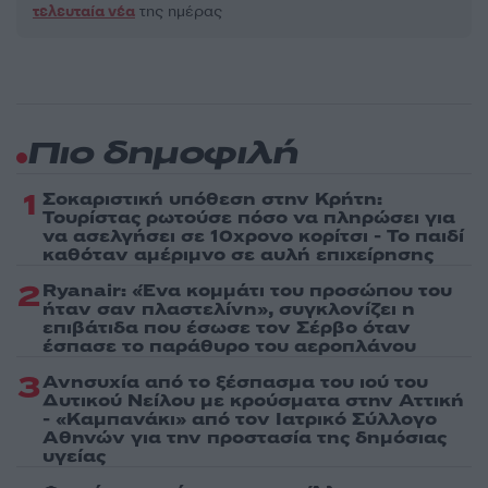
τελευταία νέα
της ημέρας
Πιο δημοφιλή
1
Σοκαριστική υπόθεση στην Κρήτη:
Τουρίστας ρωτούσε πόσο να πληρώσει για
να ασελγήσει σε 10χρονο κορίτσι - Το παιδί
καθόταν αμέριμνο σε αυλή επιχείρησης
2
Ryanair: «Ένα κομμάτι του προσώπου του
ήταν σαν πλαστελίνη», συγκλονίζει η
επιβάτιδα που έσωσε τον Σέρβο όταν
έσπασε το παράθυρο του αεροπλάνου
3
Ανησυχία από το ξέσπασμα του ιού του
Δυτικού Νείλου με κρούσματα στην Αττική
- «Καμπανάκι» από τον Ιατρικό Σύλλογο
Αθηνών για την προστασία της δημόσιας
υγείας