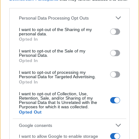
απειλούνται από τη δημιουργία οικογένειας».
third parties.
ΔΙΑΦΗΜΙΣΗ
Please note that this website/app uses one or more Google
Personal Data Processing Opt Outs
services and may gather and store information including but
not limited to your visit or usage behaviour. You may click to
I want to opt-out of the Sharing of my
personal data.
grant or deny consent to Google and its third-party tags to
Opted In
use your data for below specified purposes in below Google
consent section.
I want to opt-out of the Sale of my
Personal Data.
Opted In
I want to opt-out of processing my
Personal Data for Targeted Advertising.
Opted In
I want to opt-out of Collection, Use,
Retention, Sale, and/or Sharing of my
Personal Data that Is Unrelated with the
Purposes for which it was collected.
Αν τα χάσατε
Opted Out
Google consents
I want to allow Google to enable storage