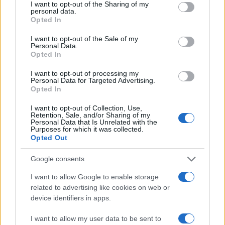
not limited to your visit or usage behaviour. You may click to
I want to opt-out of the Sharing of my
Πιο δημοφιλή
personal data.
grant or deny consent to Google and its third-party tags to
Opted In
use your data for below specified purposes in below Google
1
Αριστοτέλης Δαμίγος: Στο Αποτεφρωτήριο
consent section.
I want to opt-out of the Sale of my
Ριτσώνας το «ύστατο χαίρε» στον Έλληνα
Personal Data.
σύνδεσμο του ελικοπτέρου που έπεσε στην
Opted In
Ψάθα
2
Ο Γιάννης Φακίνος αποκάλυψε πώς έγινε
I want to opt-out of processing my
Personal Data for Targeted Advertising.
viral το τραγούδι του «Λογαριασμός» που
Opted In
ερμηνεύει η Κατερίνα Λιόλιου
3
Σέρρες: Βίντεο ντοκουμέντο από το
I want to opt-out of Collection, Use,
τροχαίο με νεκρούς μητέρα και γιο – Ο
Retention, Sale, and/or Sharing of my
Personal Data that Is Unrelated with the
οδηγός του φορτηγού κατέγραψε τη
Purposes for which it was collected.
σύγκρουση
Opted Out
4
Έρχεται τριήμερο με 40άρια και ισχυρά
μελτέμια - Οι περιοχές που θα είναι πιο
Google consents
έντονα τα φαινόμενα
I want to allow Google to enable storage
5
Στα Χανιά για ολιγοήμερες διακοπές ο
related to advertising like cookies on web or
Κυριάκος Μητσοτάκης με την σύζυγό του
device identifiers in apps.
Μαρέβα
I want to allow my user data to be sent to