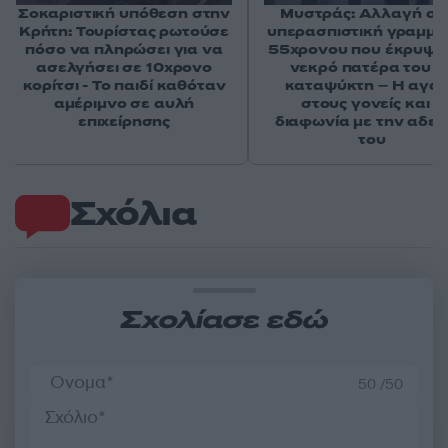
Σοκαριστική υπόθεση στην
Μυστράς: Αλλαγή στ
Κρήτη: Τουρίστας ρωτούσε
υπερασπιστική γραμμή
πόσο να πληρώσει για να
55χρονου που έκρυψε
ασελγήσει σε 10χρονο
νεκρό πατέρα του σ
κορίτσι - Το παιδί καθόταν
καταψύκτη – Η αγά
αμέριμνο σε αυλή
στους γονείς και η
επιχείρησης
διαφωνία με την αδε
του
Σχόλια
Σχολίασε εδώ
50 /50