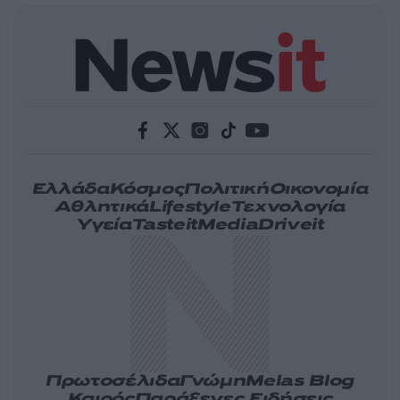
Ελλάδα
Κόσμος
Πολιτική
Οικονομία
Αθλητικά
Lifestyle
Τεχνολογία
Υγεία
Tasteit
Media
Driveit
Πρωτοσέλιδα
Γνώμη
Melas Blog
Καιρός
Παράξενες Ειδήσεις