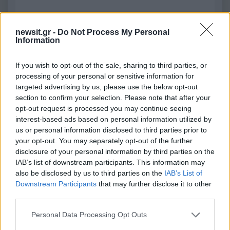
2000 /2000
newsit.gr -
Do Not Process My Personal
Information
Υποβολή σχολίου
If you wish to opt-out of the sale, sharing to third parties, or
Όροι Χρήσης
. Το site προστατεύεται από reCAPTCHA, ισχύουν
processing of your personal or sensitive information for
Πολιτική Απορρήτου
&
Όροι Χρήσης
της Google.
targeted advertising by us, please use the below opt-out
Μακρο-οικονομία
section to confirm your selection. Please note that after your
ΑΓΡΟΤΕΣ
ΚΟΝΔΥΛΙΑ
ΚΤΗΝΟΤΡΟΦΟΙ
opt-out request is processed you may continue seeing
interest-based ads based on personal information utilized by
Share:
us or personal information disclosed to third parties prior to
your opt-out. You may separately opt-out of the further
disclosure of your personal information by third parties on the
Ακολουθήστε το Νewsit.gr στο
Google News
και
IAB’s list of downstream participants. This information may
ενημερωθείτε πρώτοι για όλη την ειδησεογραφία και τα
also be disclosed by us to third parties on the
IAB’s List of
τελευταία νέα
της ημέρας
Downstream Participants
that may further disclose it to other
third parties.
Please note that this website/app uses one or more Google
Personal Data Processing Opt Outs
services and may gather and store information including but