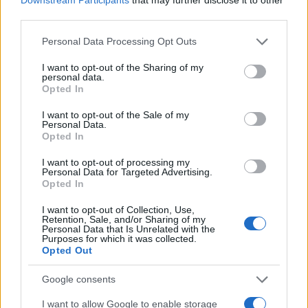
third parties.
Please note that this website/app uses one or more Google
Personal Data Processing Opt Outs
services and may gather and store information including but
not limited to your visit or usage behaviour. You may click to
I want to opt-out of the Sharing of my
personal data.
grant or deny consent to Google and its third-party tags to
Opted In
use your data for below specified purposes in below Google
Μυστράς: Παθολογικά αίτια
Προφυλακίστηκε ο
«δείχνει» η πρώτη
26χρονος Αφγανός για
consent section.
I want to opt-out of the Sale of my
ιατροδικαστική εκτίμηση
θάνατο της Βρετανίδα
Personal Data.
για τον θάνατο του
Τήρησε το δικαίωμα τ
Opted In
90χρονου, που έκρυψε ο
σιωπής
γιος του σε καταψύκτη
I want to opt-out of processing my
Personal Data for Targeted Advertising.
Opted In
Σχόλια
I want to opt-out of Collection, Use,
Retention, Sale, and/or Sharing of my
Personal Data that Is Unrelated with the
Purposes for which it was collected.
Opted Out
Google consents
Σχολίασε εδώ
I want to allow Google to enable storage