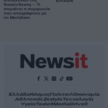
επιτάχυνση της
ΕΛΙΔΕΚ
διασύνδεσης – Τι
σημαίνει η συμφωνία
που υπογράφηκε με
τη Meridiam
Ελλάδα
Κόσμος
Πολιτική
Οικονομία
Αθλητικά
Lifestyle
Τεχνολογία
Υγεία
Tasteit
Media
Driveit