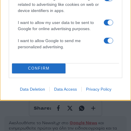
related to advertising like cookies on web or
50 /50
device identifiers in apps.
I want to allow my user data to be sent to
Google for online advertising purposes.
I want to allow Google to send me
2000 /2000
personalized advertising.
Υποβολή σχολίου
Όροι Χρήσης
. Το site προστατεύεται από reCAPTCHA, ισχύουν
CONFIRM
Πολιτική Απορρήτου
&
Όροι Χρήσης
της Google.
Μακρο-οικονομία
ΚΑΤΑ ΚΕΦΑΛΗΝ ΕΙΣΟΔΗΜΑ
ΝΟΙΚΟΚΥΡΙΑ
Data Deletion
Data Access
Privacy Policy
ΟΟΣΑ
Share:
Ακολουθήστε το Νewsit.gr στο
Google News
και
ενημερωθείτε πρώτοι για όλη την ειδησεογραφία και τα