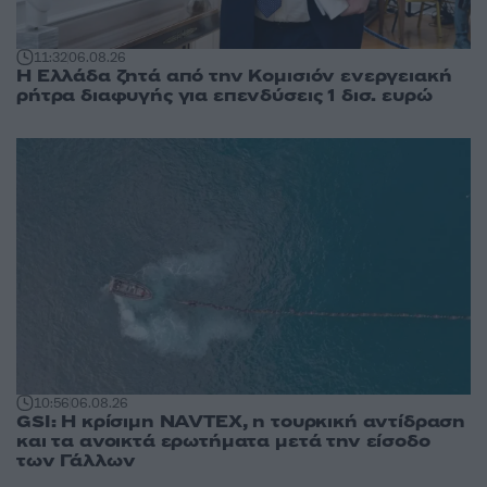
11:32
06.08.26
Η Ελλάδα ζητά από την Κομισιόν ενεργειακή
ρήτρα διαφυγής για επενδύσεις 1 δισ. ευρώ
10:56
06.08.26
GSI: Η κρίσιμη NAVTEX, η τουρκική αντίδραση
και τα ανοικτά ερωτήματα μετά την είσοδο
των Γάλλων