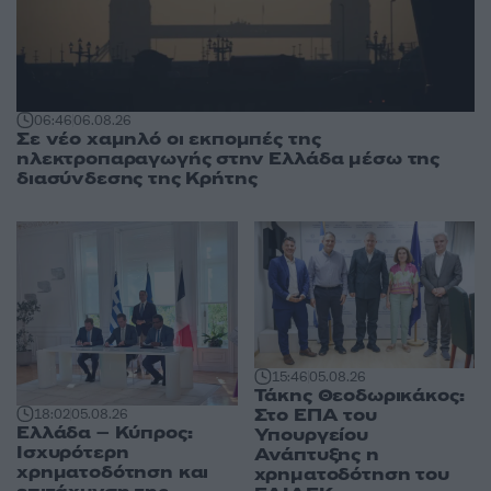
06:46
06.08.26
Σε νέο χαμηλό οι εκπομπές της
ηλεκτροπαραγωγής στην Ελλάδα μέσω της
διασύνδεσης της Κρήτης
15:46
05.08.26
Τάκης Θεοδωρικάκος:
Στο ΕΠΑ του
18:02
05.08.26
Ελλάδα – Κύπρος:
Υπουργείου
Ισχυρότερη
Ανάπτυξης η
χρηματοδότηση και
χρηματοδότηση του