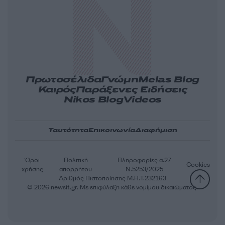
Πρωτοσέλιδα
Γνώμη
Melas Blog
Καιρός
Παράξενες Ειδήσεις
Nikos Blog
Videos
Ταυτότητα
Επικοινωνία
Διαφήμιση
Όροι
Πολιτική
Πληροφορίες α.27
Cookies
χρήσης
απορρήτου
Ν.5253/2025
Αριθμός Πιστοποίησης Μ.Η.Τ.232163
© 2026 newsit.gr. Με επιφύλαξη κάθε νομίμου δικαιώματος.