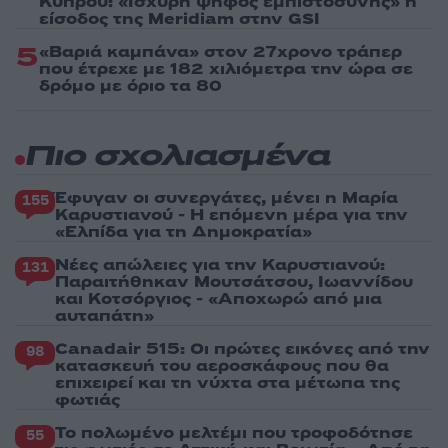
Κύπρου: «Ισχυρή ψήφος εμπιστοσύνης» η
είσοδος της Meridiam στην GSI
5
«Βαριά καμπάνα» στον 27χρονο τράπερ
που έτρεχε με 182 χιλιόμετρα την ώρα σε
δρόμο με όριο τα 80
Πιο σχολιασμένα
Έφυγαν οι συνεργάτες, μένει η Μαρία
155
Καρυστιανού - Η επόμενη μέρα για την
«Ελπίδα για τη Δημοκρατία»
Νέες απώλειες για την Καρυστιανού:
131
Παραιτήθηκαν Μουτσάτσου, Ιωαννίδου
και Κοτσόργιος - «Αποχωρώ από μια
αυταπάτη»
Canadair 515: Οι πρώτες εικόνες από την
98
κατασκευή του αεροσκάφους που θα
επιχειρεί και τη νύχτα στα μέτωπα της
φωτιάς
Το πολωμένο μελτέμι που τροφοδότησε
55