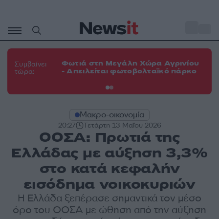
Μετάβαση
σε
o
33
περιεχόμενο
Φω
Φωτιά στη Μεγάλη Χώρα Αγρινίου
Συμβαίνει
πε
- Απειλείται φωτοβολταϊκό πάρκο
τώρα:
εν
Μακρο-οικονομία
20:27
Τετάρτη 13 Μαΐου 2026
ΟΟΣΑ: Πρωτιά της
Ελλάδας με αύξηση 3,3%
στο κατά κεφαλήν
εισόδημα νοικοκυριών
Η Ελλάδα ξεπέρασε σημαντικά τον μέσο
όρο του ΟΟΣΑ με ώθηση από την αύξηση